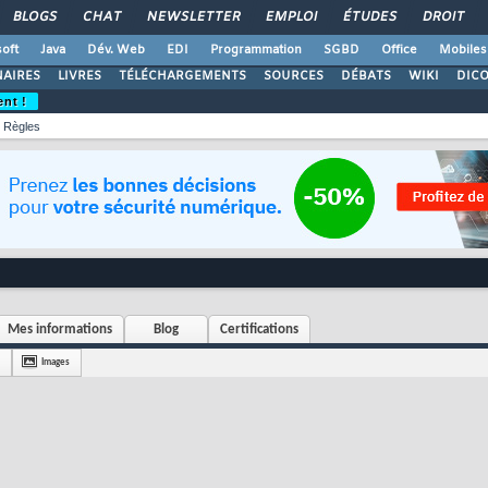
BLOGS
CHAT
NEWSLETTER
EMPLOI
ÉTUDES
DROIT
oft
Java
Dév. Web
EDI
Programmation
SGBD
Office
Mobiles
AIRES
LIVRES
TÉLÉCHARGEMENTS
SOURCES
DÉBATS
WIKI
DIC
ent !
Règles
Mes informations
Blog
Certifications
Images