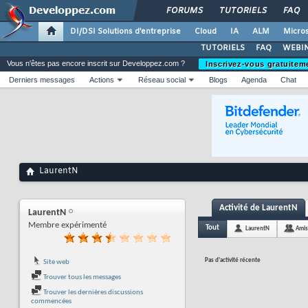
FORUMS
TUTORIELS
FAQ
DI/DSI Solutions d'entreprise
Cloud
IA
ALM
Micros
TUTORIELS
FAQ
WEBIN
Vous n'êtes pas encore inscrit sur Developpez.com ?
Inscrivez-vous gratuitem
Derniers messages
Actions
Réseau social
Blogs
Agenda
Chat
LaurentN
Activité de LaurentN
LaurentN
Membre expérimenté
Tout
LaurentN
Amis
Pas d'activité récente
Site web
Trouver tous les messages
Trouver les dernières discussions
commencées