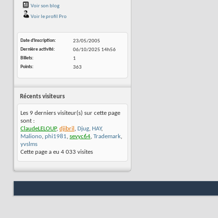
Voir son blog
Voir le profil Pro
Date d'inscription
23/05/2005
Dernière activité
06/10/2025
14h56
Billets
1
Points
363
Récents visiteurs
Les 9 derniers visiteur(s) sur cette page
sont :
ClaudeLELOUP
,
djibril
,
Djug
,
HAY
,
Maliono
,
phi1981
,
sevyc64
,
Trademark
,
yvslms
Cette page a eu
4 033
visites