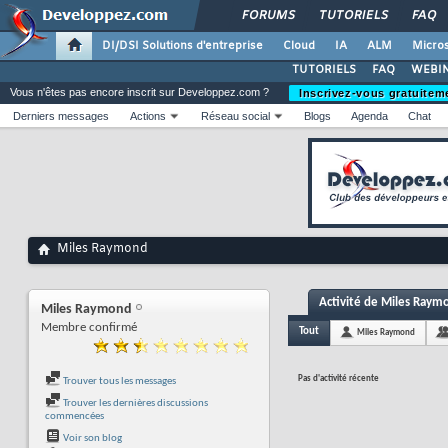
FORUMS
TUTORIELS
FAQ
DI/DSI Solutions d'entreprise
Cloud
IA
ALM
Micros
TUTORIELS
FAQ
WEBIN
Vous n'êtes pas encore inscrit sur Developpez.com ?
Inscrivez-vous gratuitem
Derniers messages
Actions
Réseau social
Blogs
Agenda
Chat
Miles Raymond
Activité de Miles Raym
Miles Raymond
Membre confirmé
Tout
Miles Raymond
Pas d'activité récente
Trouver tous les messages
Trouver les dernières discussions
commencées
Voir son blog