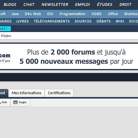
BLOGS
CHAT
NEWSLETTER
EMPLOI
ÉTUDES
DROIT
oft
Java
Dév. Web
EDI
Programmation
SGBD
Office
Mobiles
AIRES
LIVRES
TÉLÉCHARGEMENTS
SOURCES
DÉBATS
WIKI
DIC
ent !
Règles
ond
Mes informations
Certifications
Amis
Images