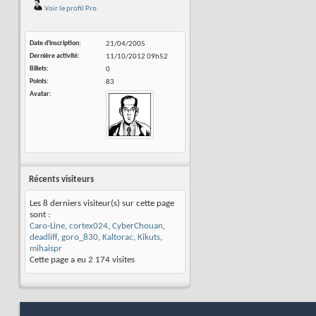
Voir le profil Pro
Date d'inscription
21/04/2005
Dernière activité
11/10/2012
09h52
Billets
0
Points
83
Avatar
Récents visiteurs
Les 8 derniers visiteur(s) sur cette page
sont :
Caro-Line
,
cortex024
,
CyberChouan
,
deadliff
,
goro_830
,
Kaltorac
,
Kikuts
,
mihaispr
Cette page a eu
2 174
visites