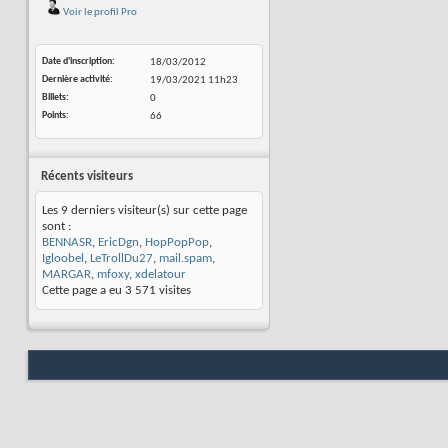
Voir le profil Pro
Date d'inscription
18/03/2012
Dernière activité
19/03/2021
11h23
Billets
0
Points
66
Récents visiteurs
Les 9 derniers visiteur(s) sur cette page
sont :
BENNASR
,
EricDgn
,
HopPopPop
,
Igloobel
,
LeTrollDu27
,
mail.spam
,
MARGAR
,
mfoxy
,
xdelatour
Cette page a eu
3 571
visites