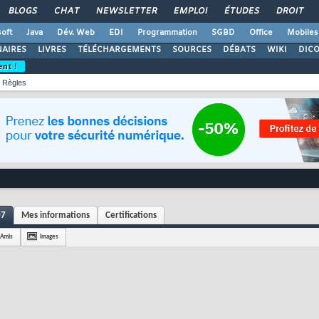
BLOGS
CHAT
NEWSLETTER
EMPLOI
ÉTUDES
DROIT
oft
Java
Dév. Web
EDI
Programmation
SGBD
Office
Mobiles
AIRES
LIVRES
TÉLÉCHARGEMENTS
SOURCES
DÉBATS
WIKI
DIC
ent !
Règles
07
Mes informations
Certifications
Amis
Images