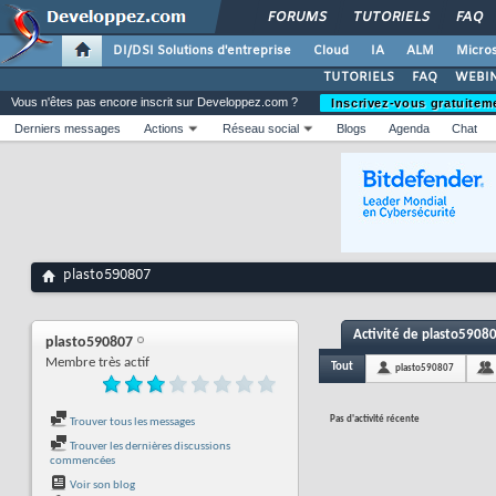
FORUMS
TUTORIELS
FAQ
DI/DSI Solutions d'entreprise
Cloud
IA
ALM
Micros
TUTORIELS
FAQ
WEBIN
Vous n'êtes pas encore inscrit sur Developpez.com ?
Inscrivez-vous gratuitem
Derniers messages
Actions
Réseau social
Blogs
Agenda
Chat
plasto590807
Activité de plasto5908
plasto590807
Membre très actif
Tout
plasto590807
Pas d'activité récente
Trouver tous les messages
Trouver les dernières discussions
commencées
Voir son blog