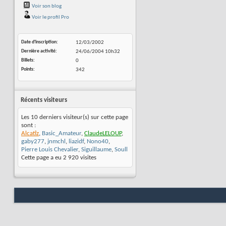
Voir son blog
Voir le profil Pro
Date d'inscription
12/03/2002
Dernière activité
24/06/2004
10h32
Billets
0
Points
342
Récents visiteurs
Les 10 derniers visiteur(s) sur cette page
sont :
Alcatîz
,
Basic_Amateur
,
ClaudeLELOUP
,
gaby277
,
jnmchl
,
liazidf
,
Nono40
,
Pierre Louis Chevalier
,
Siguillaume
,
Soull
Cette page a eu
2 920
visites