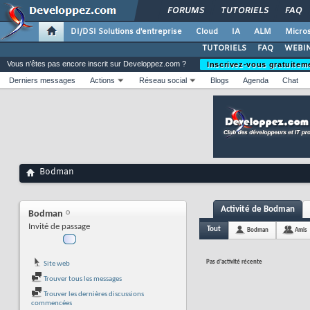
FORUMS
TUTORIELS
FAQ
DI/DSI Solutions d'entreprise
Cloud
IA
ALM
Micros
TUTORIELS
FAQ
WEBIN
Vous n'êtes pas encore inscrit sur Developpez.com ?
Inscrivez-vous gratuitem
Derniers messages
Actions
Réseau social
Blogs
Agenda
Chat
Bodman
Activité de Bodman
Bodman
Invité de passage
Tout
Bodman
Amis
Pas d'activité récente
Site web
Trouver tous les messages
Trouver les dernières discussions
commencées