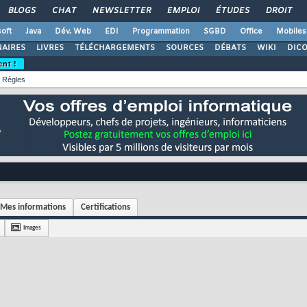
BLOGS
CHAT
NEWSLETTER
EMPLOI
ÉTUDES
DROIT
oft
Java
Dév. Web
EDI
Programmation
SGBD
Office
Mobiles
AIRES
LIVRES
TÉLÉCHARGEMENTS
SOURCES
DÉBATS
WIKI
DIC
ent !
Règles
Mes informations
Certifications
Images