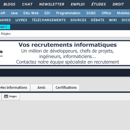
BLOGS
CHAT
NEWSLETTER
EMPLOI
ÉTUDES
DROIT
oft
Java
Dév. Web
EDI
Programmation
SGBD
Office
Mobiles
AIRES
LIVRES
TÉLÉCHARGEMENTS
SOURCES
DÉBATS
WIKI
DIC
ent !
Règles
Mes informations
Amis
Certifications
Images