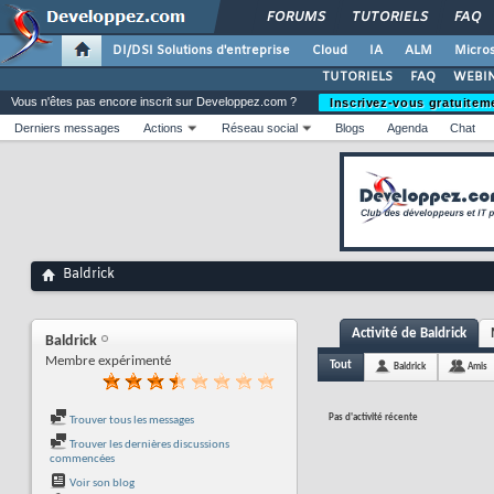
FORUMS
TUTORIELS
FAQ
DI/DSI Solutions d'entreprise
Cloud
IA
ALM
Micros
TUTORIELS
FAQ
WEBIN
Vous n'êtes pas encore inscrit sur Developpez.com ?
Inscrivez-vous gratuitem
Derniers messages
Actions
Réseau social
Blogs
Agenda
Chat
Baldrick
Activité de Baldrick
Baldrick
Membre expérimenté
Tout
Baldrick
Amis
Pas d'activité récente
Trouver tous les messages
Trouver les dernières discussions
commencées
Voir son blog