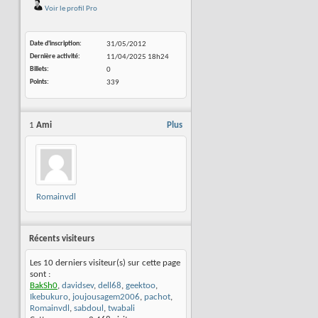
Voir le profil Pro
Date d'inscription
31/05/2012
Dernière activité
11/04/2025
18h24
Billets
0
Points
339
1
Ami
Plus
Romainvdl
Récents visiteurs
Les 10 derniers visiteur(s) sur cette page
sont :
BakSh0
,
davidsev
,
dell68
,
geektoo
,
Ikebukuro
,
joujousagem2006
,
pachot
,
Romainvdl
,
sabdoul
,
twabali