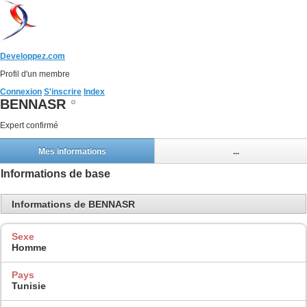
Developpez.com
Profil d'un membre
Connexion
S'inscrire
Index
BENNASR
Expert confirmé
Mes informations
...
Informations de base
Informations de BENNASR
Sexe
Homme
Pays
Tunisie