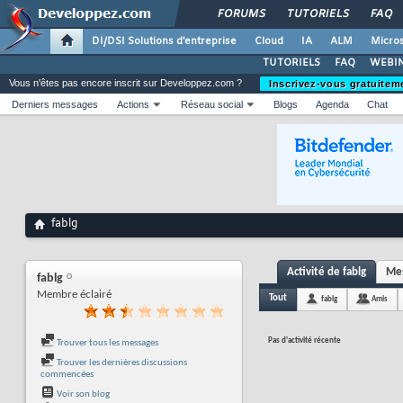
FORUMS
TUTORIELS
FAQ
DI/DSI Solutions d'entreprise
Cloud
IA
ALM
Micros
TUTORIELS
FAQ
WEBIN
Vous n'êtes pas encore inscrit sur Developpez.com ?
Inscrivez-vous gratuitem
Derniers messages
Actions
Réseau social
Blogs
Agenda
Chat
fablg
Activité de fablg
Mes
fablg
Membre éclairé
Tout
fablg
Amis
Pas d'activité récente
Trouver tous les messages
Trouver les dernières discussions
commencées
Voir son blog