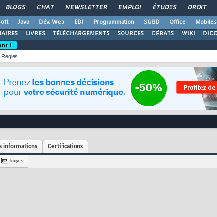
BLOGS
CHAT
NEWSLETTER
EMPLOI
ÉTUDES
DROIT
oft
Java
Dév. Web
EDI
Programmation
SGBD
Office
Mobiles
AIRES
LIVRES
TÉLÉCHARGEMENTS
SOURCES
DÉBATS
WIKI
DIC
ent !
Règles
 informations
Certifications
Images