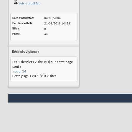
Voir le profil Pro
Date d'inscription
04/08/2004
Dernière activité
21/09/2019
14h28
Billets
0
Points
64
Récents visiteurs
Les 1 derniers visiteur(s) sur cette page
sont :
isador34
Cette page a eu
1 810
visites