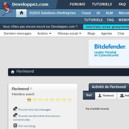
FORUMS
TUTORIELS
FAQ
DI/DSI Solutions d'entreprise
Cloud
IA
ALM
Micros
TUTORIELS
FAQ
WEBIN
Vous n'êtes pas encore inscrit sur Developpez.com ?
Inscrivez-vous gratuitem
Derniers messages
Actions
Réseau social
Blogs
Agenda
Chat
Florimond
Activité de Florimond
Florimond
Membre averti
Tout
Florimond
Ami
Pas d'activité récente
Trouver tous les messages
Trouver les dernières discussions
commencées
Voir son blog