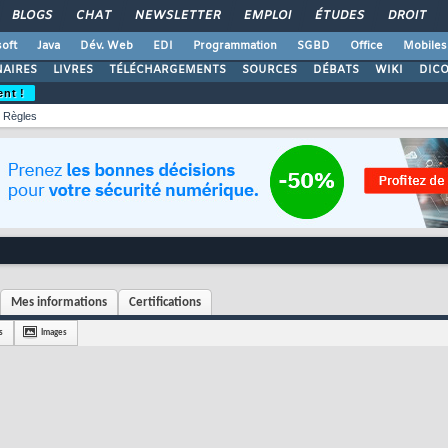
BLOGS
CHAT
NEWSLETTER
EMPLOI
ÉTUDES
DROIT
oft
Java
Dév. Web
EDI
Programmation
SGBD
Office
Mobiles
AIRES
LIVRES
TÉLÉCHARGEMENTS
SOURCES
DÉBATS
WIKI
DIC
ent !
Règles
Mes informations
Certifications
s
Images