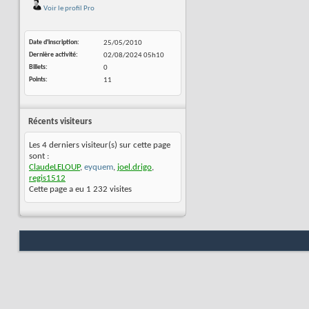
Voir le profil Pro
Date d'inscription
25/05/2010
Dernière activité
02/08/2024
05h10
Billets
0
Points
11
Récents visiteurs
Les 4 derniers visiteur(s) sur cette page
sont :
ClaudeLELOUP
,
eyquem
,
joel.drigo
,
regis1512
Cette page a eu
1 232
visites