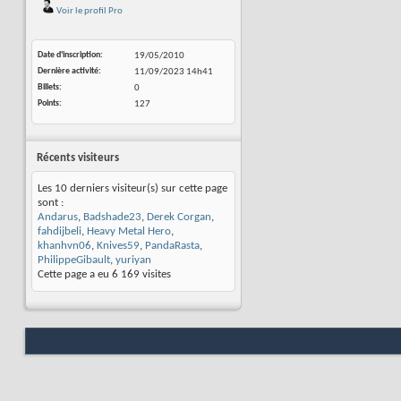
Voir le profil Pro
Date d'inscription
19/05/2010
Dernière activité
11/09/2023
14h41
Billets
0
Points
127
Récents visiteurs
Les 10 derniers visiteur(s) sur cette page
sont :
Andarus
,
Badshade23
,
Derek Corgan
,
fahdijbeli
,
Heavy Metal Hero
,
khanhvn06
,
Knives59
,
PandaRasta
,
PhilippeGibault
,
yuriyan
Cette page a eu
6 169
visites