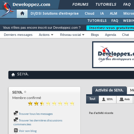
FORUMS
TUTORIELS
FAQ
DI/DSI Solutions d'entreprise
Cloud
IA
ALM
Micros
TUTORIELS
FAQ
WEBIN
Vous n'êtes pas encore inscrit sur Developpez.com ?
Inscrivez-vous gratuitem
Derniers messages
Actions
Réseau social
Blogs
Agenda
Chat
SEIYA.
Activité de SEIYA.
Me
SEIYA.
Membre confirmé
Tout
SEIYA.
Amis
Pas d'activité récente
Trouver tous les messages
Trouver les dernières discussions
commencées
Voir son blog