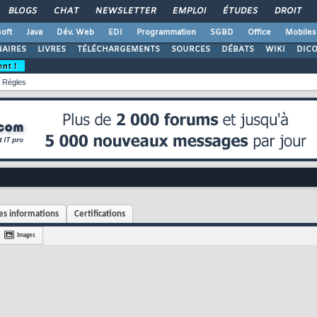
BLOGS
CHAT
NEWSLETTER
EMPLOI
ÉTUDES
DROIT
oft
Java
Dév. Web
EDI
Programmation
SGBD
Office
Mobiles
AIRES
LIVRES
TÉLÉCHARGEMENTS
SOURCES
DÉBATS
WIKI
DIC
ent !
Règles
s informations
Certifications
Images