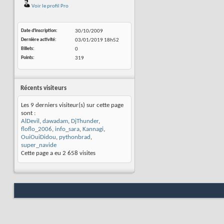
Voir le profil Pro
Date d'inscription
30/10/2009
Dernière activité
03/01/2019
18h52
Billets
0
Points
319
Récents visiteurs
Les 9 derniers visiteur(s) sur cette page
sont :
AlDevil
,
dawadam
,
DjThunder
,
floflo_2006
,
info_sara
,
Kannagi
,
OuiOuiDidou
,
pythonbrad
,
super_navide
Cette page a eu
2 658
visites