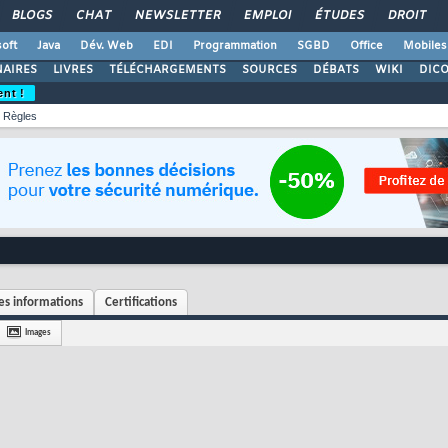
BLOGS
CHAT
NEWSLETTER
EMPLOI
ÉTUDES
DROIT
oft
Java
Dév. Web
EDI
Programmation
SGBD
Office
Mobiles
AIRES
LIVRES
TÉLÉCHARGEMENTS
SOURCES
DÉBATS
WIKI
DIC
ent !
Règles
s informations
Certifications
Images