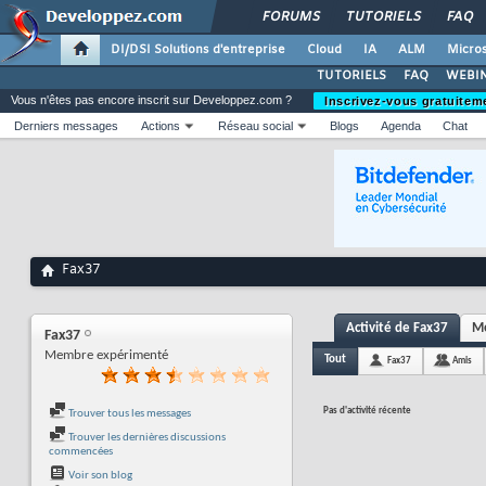
FORUMS
TUTORIELS
FAQ
DI/DSI Solutions d'entreprise
Cloud
IA
ALM
Micros
TUTORIELS
FAQ
WEBIN
Vous n'êtes pas encore inscrit sur Developpez.com ?
Inscrivez-vous gratuitem
Derniers messages
Actions
Réseau social
Blogs
Agenda
Chat
Fax37
Activité de Fax37
Me
Fax37
Membre expérimenté
Tout
Fax37
Amis
Pas d'activité récente
Trouver tous les messages
Trouver les dernières discussions
commencées
Voir son blog