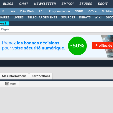
BLOGS
CHAT
NEWSLETTER
EMPLOI
ÉTUDES
DROIT
oft
Java
Dév. Web
EDI
Programmation
SGBD
Office
Mobiles
AIRES
LIVRES
TÉLÉCHARGEMENTS
SOURCES
DÉBATS
WIKI
DIC
ent !
Règles
Mes informations
Certifications
s
Images