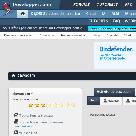
FORUMS
TUTORIELS
FAQ
DI/DSI Solutions d'entreprise
Cloud
IA
ALM
Micros
TUTORIELS
FAQ
WEBIN
Vous n'êtes pas encore inscrit sur Developpez.com ?
Inscrivez-vous gratuitem
Derniers messages
Actions
Réseau social
Blogs
Agenda
Chat
dawadam
Activité de dawadam
dawadam
Membre éclairé
Tout
dawadam
Ami
Pas d'activité récente
Trouver tous les messages
Trouver les dernières discussions
commencées
Voir son blog