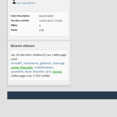
Voir le profil Pro
Date d'inscription
06/09/2007
Dernière activité
12/01/2017
17h36
Billets
0
Points
218
Récents visiteurs
Les 10 derniers visiteur(s) sur cette page
sont :
Arwa89
,
ensinienne
,
gbdivers
,
Kannagi
,
Logan Mauzaize
,
ouldahmedou
,
quentinh
,
Ryan Sheckler
,
sjrd
,
toopac
Cette page a eu
3 562
visites