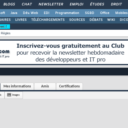
BLOGS
CHAT
NEWSLETTER
EMPLOI
ÉTUDES
DROIT
oft
Java
Dév. Web
EDI
Programmation
SGBD
Office
Mobiles
AIRES
LIVRES
TÉLÉCHARGEMENTS
SOURCES
DÉBATS
WIKI
DIC
ent !
Règles
Mes informations
Amis
Certifications
is
Images