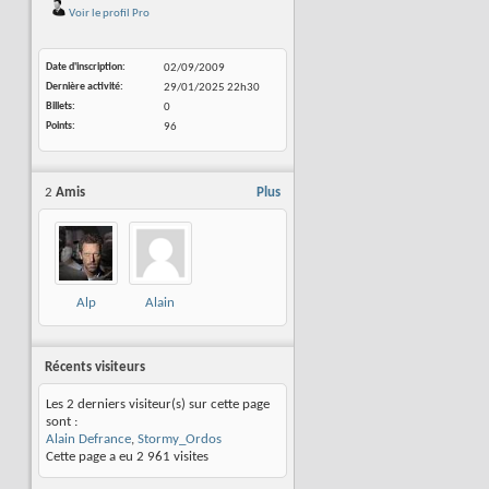
Voir le profil Pro
Date d'inscription
02/09/2009
Dernière activité
29/01/2025
22h30
Billets
0
Points
96
2
Amis
Plus
Alp
Alain
Defrance
Récents visiteurs
Les 2 derniers visiteur(s) sur cette page
sont :
Alain Defrance
,
Stormy_Ordos
Cette page a eu
2 961
visites