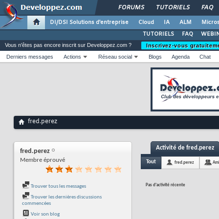
FORUMS
TUTORIELS
FAQ
DI/DSI Solutions d'entreprise
Cloud
IA
ALM
Micros
TUTORIELS
FAQ
WEBIN
Vous n'êtes pas encore inscrit sur Developpez.com ?
Inscrivez-vous gratuitem
Derniers messages
Actions
Réseau social
Blogs
Agenda
Chat
fred.perez
Activité de fred.perez
fred.perez
Membre éprouvé
Tout
fred.perez
Am
Pas d'activité récente
Trouver tous les messages
Trouver les dernières discussions
commencées
Voir son blog