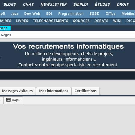
BLOGS
CHAT
NEWSLETTER
EMPLOI
ÉTUDES
DROIT
oft
Java
Dév. Web
EDI
Programmation
SGBD
Office
Mobiles
AIRES
LIVRES
TÉLÉCHARGEMENTS
SOURCES
DÉBATS
WIKI
DIC
ent !
Règles
Messages visiteurs
Mes informations
Certifications
s
Images