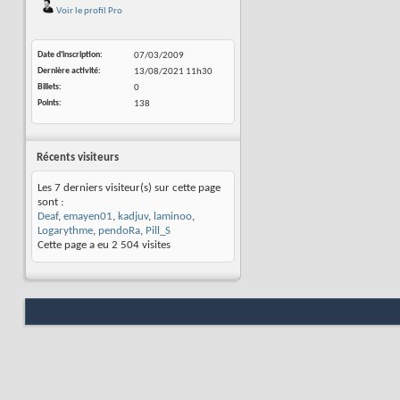
Voir le profil Pro
Date d'inscription
07/03/2009
Dernière activité
13/08/2021
11h30
Billets
0
Points
138
Récents visiteurs
Les 7 derniers visiteur(s) sur cette page
sont :
Deaf
,
emayen01
,
kadjuv
,
laminoo
,
Logarythme
,
pendoRa
,
Pill_S
Cette page a eu
2 504
visites