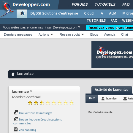
FORUMS
TUTORIELS
FAQ
DI/DSI Solutions d'entreprise
Cloud
IA
ALM
Micros
TUTORIELS
FAQ
WEBIN
Vous n'êtes pas encore inscrit sur Developpez.com ?
Inscrivez-vous gratuitem
Derniers messages
Actions
Réseau social
Blogs
Agenda
Chat
laurentze
Activité de laurentze
laurentze
Membre confirmé
Tout
laurentze
Ami
Pas d'activité récente
Trouver tous les messages
Trouver les dernières discussions
commencées
Voir son blog