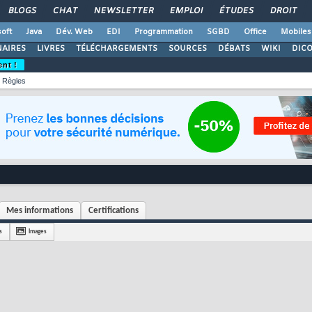
BLOGS
CHAT
NEWSLETTER
EMPLOI
ÉTUDES
DROIT
oft
Java
Dév. Web
EDI
Programmation
SGBD
Office
Mobiles
AIRES
LIVRES
TÉLÉCHARGEMENTS
SOURCES
DÉBATS
WIKI
DIC
ent !
Règles
Mes informations
Certifications
s
Images