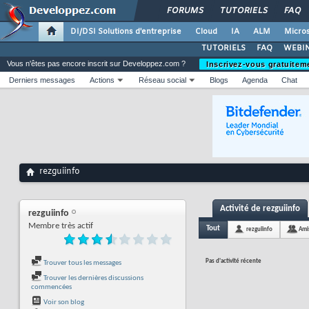
FORUMS
TUTORIELS
FAQ
DI/DSI Solutions d'entreprise
Cloud
IA
ALM
Micros
TUTORIELS
FAQ
WEBIN
Vous n'êtes pas encore inscrit sur Developpez.com ?
Inscrivez-vous gratuitem
Derniers messages
Actions
Réseau social
Blogs
Agenda
Chat
rezguiinfo
Activité de rezguiinfo
rezguiinfo
Membre très actif
Tout
rezguiinfo
Ami
Pas d'activité récente
Trouver tous les messages
Trouver les dernières discussions
commencées
Voir son blog