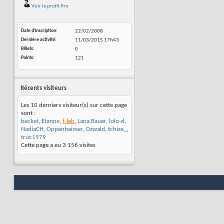
Voir le profil Pro
Date d'inscription
22/02/2008
Dernière activité
11/03/2015
17h43
Billets
0
Points
121
Récents visiteurs
Les 10 derniers visiteur(s) sur cette page
sont :
becket
,
Etanne
,
f-leb
,
Lana.Bauer
,
lolo-d
,
NadiaCH
,
Oppenheimer
,
Ozwald
,
tchize_
,
truc1979
Cette page a eu
3 156
visites