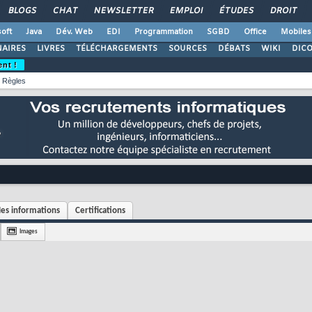
BLOGS
CHAT
NEWSLETTER
EMPLOI
ÉTUDES
DROIT
oft
Java
Dév. Web
EDI
Programmation
SGBD
Office
Mobiles
AIRES
LIVRES
TÉLÉCHARGEMENTS
SOURCES
DÉBATS
WIKI
DIC
ent !
Règles
es informations
Certifications
Images