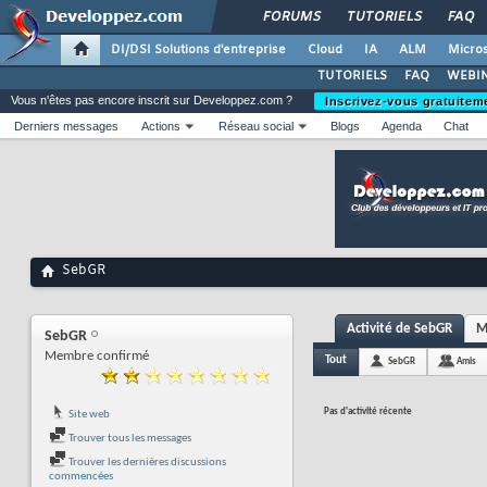
FORUMS
TUTORIELS
FAQ
DI/DSI Solutions d'entreprise
Cloud
IA
ALM
Micros
TUTORIELS
FAQ
WEBIN
Vous n'êtes pas encore inscrit sur Developpez.com ?
Inscrivez-vous gratuitem
Derniers messages
Actions
Réseau social
Blogs
Agenda
Chat
SebGR
Activité de SebGR
M
SebGR
Membre confirmé
Tout
SebGR
Amis
Pas d'activité récente
Site web
Trouver tous les messages
Trouver les dernières discussions
commencées