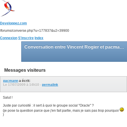
Developpez.com
/forums/converse.php?u=177837&u2=39900
Connexion
S'inscrire
Index
Conversation entre Vincent Rogier et pacmann
Messages visiteurs
pacmann
a écrit:
Le 17/07/2009 à
14h10
-
permalink
Salut !
Juste par curiosité : il sert à quoi le groupe social "Oracle" ?
(je pose la question parce que j'en fait partie, mais je sais pas trop pourquoi
)