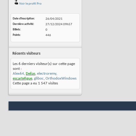
Voir le profil Pro
Date d'inscription
26/04/2021
Dernière activité
27/12/2024
09h57
Billets
0
Points
446
Récents visiteurs
Les 6 derniers visiteur(s) sur cette page
sont :
Alex64
,
Delias
,
electroremy
,
escartefigue
,
gliboc
,
OrthodoxWindows
Cette page a eu
1 547
visites