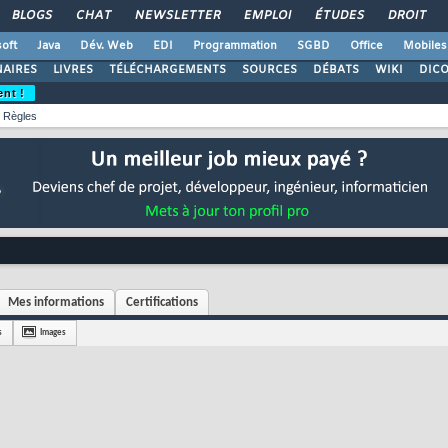
BLOGS
CHAT
NEWSLETTER
EMPLOI
ÉTUDES
DROIT
oft
Java
Dév. Web
EDI
Programmation
SGBD
Office
Mobiles
AIRES
LIVRES
TÉLÉCHARGEMENTS
SOURCES
DÉBATS
WIKI
DIC
ent !
Règles
Mes informations
Certifications
s
Images