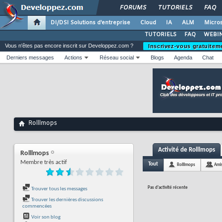
FORUMS
TUTORIELS
FAQ
DI/DSI Solutions d'entreprise
Cloud
IA
ALM
Micros
TUTORIELS
FAQ
WEBIN
Vous n'êtes pas encore inscrit sur Developpez.com ?
Inscrivez-vous gratuitem
Derniers messages
Actions
Réseau social
Blogs
Agenda
Chat
Rolllmops
Activité de Rolllmops
Rolllmops
Membre très actif
Tout
Rolllmops
Ami
Pas d'activité récente
Trouver tous les messages
Trouver les dernières discussions
commencées
Voir son blog