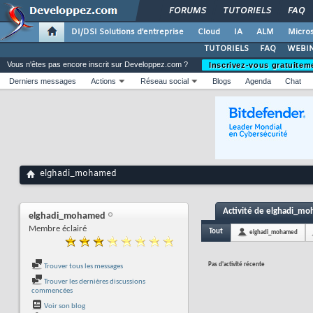
FORUMS
TUTORIELS
FAQ
DI/DSI Solutions d'entreprise
Cloud
IA
ALM
Micros
TUTORIELS
FAQ
WEBIN
Vous n'êtes pas encore inscrit sur Developpez.com ?
Inscrivez-vous gratuitem
Derniers messages
Actions
Réseau social
Blogs
Agenda
Chat
elghadi_mohamed
Activité de elghadi_m
elghadi_mohamed
Membre éclairé
Tout
elghadi_mohamed
Pas d'activité récente
Trouver tous les messages
Trouver les dernières discussions
commencées
Voir son blog