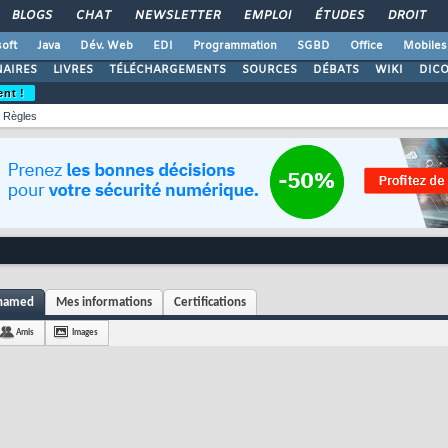
BLOGS
CHAT
NEWSLETTER
EMPLOI
ÉTUDES
DROIT
oft
Java
Dév. Web
EDI
Programmation
SGBD
Office
Mobiles
AIRES
LIVRES
TÉLÉCHARGEMENTS
SOURCES
DÉBATS
WIKI
DIC
ent !
Règles
ohamed
Mes informations
Certifications
Amis
Images