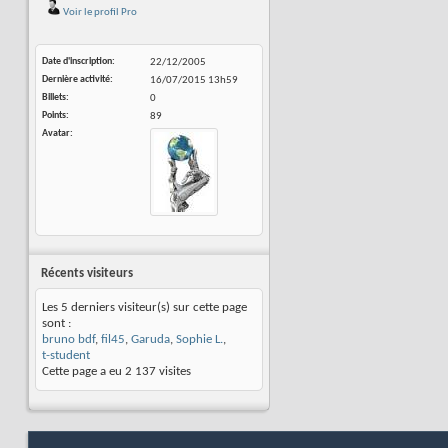
Voir le profil Pro
Date d'inscription
22/12/2005
Dernière activité
16/07/2015
13h59
Billets
0
Points
89
Avatar
Récents visiteurs
Les 5 derniers visiteur(s) sur cette page
sont :
bruno bdf
,
fil45
,
Garuda
,
Sophie L.
,
t-student
Cette page a eu
2 137
visites