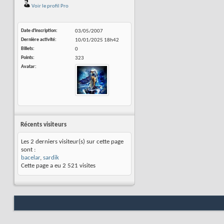
Voir le profil Pro
Date d'inscription
03/05/2007
Dernière activité
10/01/2025
18h42
Billets
0
Points
323
Avatar
Récents visiteurs
Les 2 derniers visiteur(s) sur cette page
sont :
bacelar
,
sardik
Cette page a eu
2 521
visites