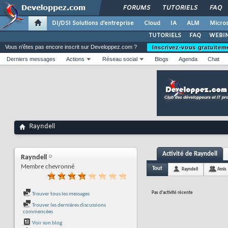
FORUMS
TUTORIELS
FAQ
DI/DSI Solutions d'entreprise
Cloud
IA
ALM
Micros
TUTORIELS
FAQ
WEBIN
Vous n'êtes pas encore inscrit sur Developpez.com ?
Inscrivez-vous gratuitem
Derniers messages
Actions
Réseau social
Blogs
Agenda
Chat
Rayndell
Activité de Rayndell
Rayndell
Membre chevronné
Tout
Rayndell
Amis
Pas d'activité récente
Trouver tous les messages
Trouver les dernières discussions
commencées
Voir son blog