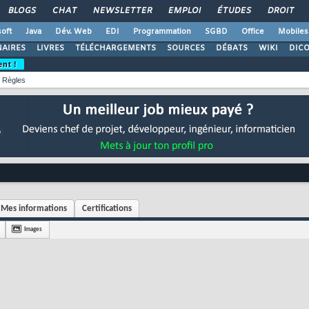
BLOGS
CHAT
NEWSLETTER
EMPLOI
ÉTUDES
DROIT
oft
Java
Dév. Web
EDI
Programmation
SGBD
Office
Mobiles
AIRES
LIVRES
TÉLÉCHARGEMENTS
SOURCES
DÉBATS
WIKI
DIC
ent !
Règles
Mes informations
Certifications
Images