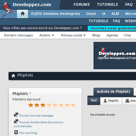
FORUMS
TUTORIELS
FAQ
DI/DSI Solutions d'entreprise
Cloud
IA
ALM
Micros
TUTORIELS
FAQ
WEBIN
Vous n'êtes pas encore inscrit sur Developpez.com ?
Inscrivez-vous gratuitem
Derniers messages
Actions
Réseau social
Blogs
Agenda
Chat
Phiphi41
Activité de Phiphi41
Phiphi41
Membre éprouvé
Tout
Phiphi41
Amis
Pas d'activité récente
Trouver tous les messages
Trouver les dernières discussions
commencées
Voir son blog