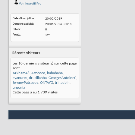
Voir le profil Pro
Date d'inscription
20/02/2019
Dernière activité
23/06/2026
03h14
Billets
0
Points
194
Récents visiteurs
Les 10 derniers visiteur(s) sur cette page
sont :
Arkham46
,
Asticoco
,
babababa
,
cyanures
,
drusillahba
,
GeorgesAntoineC
,
JeremyPatraque
,
ONTAYG
,
trinaubin
,
unparia
Cette page a eu
1 739
visites