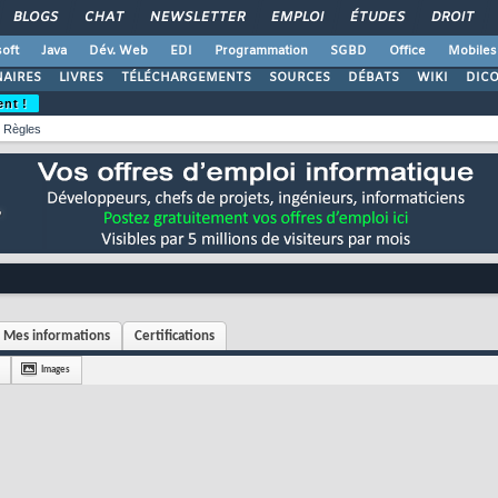
BLOGS
CHAT
NEWSLETTER
EMPLOI
ÉTUDES
DROIT
oft
Java
Dév. Web
EDI
Programmation
SGBD
Office
Mobiles
AIRES
LIVRES
TÉLÉCHARGEMENTS
SOURCES
DÉBATS
WIKI
DIC
ent !
Règles
Mes informations
Certifications
Images