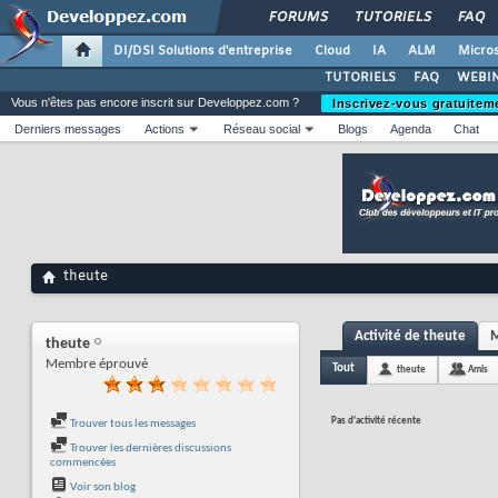
FORUMS
TUTORIELS
FAQ
DI/DSI Solutions d'entreprise
Cloud
IA
ALM
Micros
TUTORIELS
FAQ
WEBIN
Vous n'êtes pas encore inscrit sur Developpez.com ?
Inscrivez-vous gratuitem
Derniers messages
Actions
Réseau social
Blogs
Agenda
Chat
theute
Activité de theute
M
theute
Membre éprouvé
Tout
theute
Amis
Pas d'activité récente
Trouver tous les messages
Trouver les dernières discussions
commencées
Voir son blog