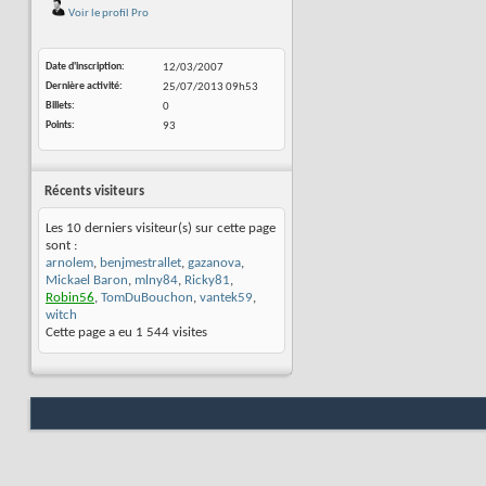
Voir le profil Pro
Date d'inscription
12/03/2007
Dernière activité
25/07/2013
09h53
Billets
0
Points
93
Récents visiteurs
Les 10 derniers visiteur(s) sur cette page
sont :
arnolem
,
benjmestrallet
,
gazanova
,
Mickael Baron
,
mlny84
,
Ricky81
,
Robin56
,
TomDuBouchon
,
vantek59
,
witch
Cette page a eu
1 544
visites