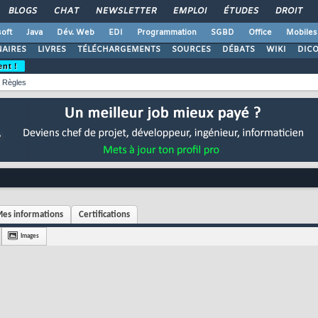
BLOGS
CHAT
NEWSLETTER
EMPLOI
ÉTUDES
DROIT
oft
Java
Dév. Web
EDI
Programmation
SGBD
Office
Mobiles
AIRES
LIVRES
TÉLÉCHARGEMENTS
SOURCES
DÉBATS
WIKI
DIC
ent !
Règles
es informations
Certifications
Images