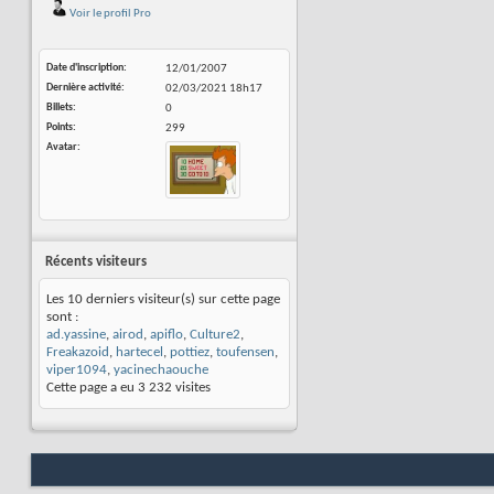
Voir le profil Pro
Date d'inscription
12/01/2007
Dernière activité
02/03/2021
18h17
Billets
0
Points
299
Avatar
Récents visiteurs
Les 10 derniers visiteur(s) sur cette page
sont :
ad.yassine
,
airod
,
apiflo
,
Culture2
,
Freakazoid
,
hartecel
,
pottiez
,
toufensen
,
viper1094
,
yacinechaouche
Cette page a eu
3 232
visites