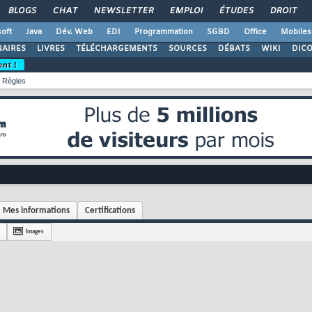
BLOGS
CHAT
NEWSLETTER
EMPLOI
ÉTUDES
DROIT
oft
Java
Dév. Web
EDI
Programmation
SGBD
Office
Mobiles
AIRES
LIVRES
TÉLÉCHARGEMENTS
SOURCES
DÉBATS
WIKI
DIC
ent !
Règles
Mes informations
Certifications
Images