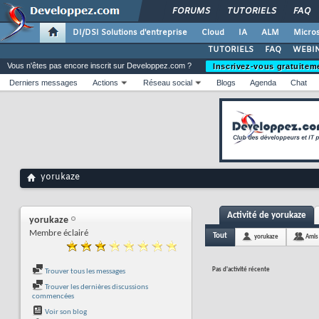
FORUMS
TUTORIELS
FAQ
DI/DSI Solutions d'entreprise
Cloud
IA
ALM
Micros
TUTORIELS
FAQ
WEBIN
Vous n'êtes pas encore inscrit sur Developpez.com ?
Inscrivez-vous gratuitem
Derniers messages
Actions
Réseau social
Blogs
Agenda
Chat
yorukaze
Activité de yorukaze
yorukaze
Membre éclairé
Tout
yorukaze
Amis
Pas d'activité récente
Trouver tous les messages
Trouver les dernières discussions
commencées
Voir son blog