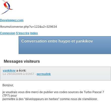
Developpez.com
/forums/converse.php?u=122&u2=329634
Connexion
S'inscrire
Index
Conversation entre haypo et yankikov
Messages visiteurs
yankikov
a écrit:
Le 29/10/2009 à
01h57
-
permalink
Bonjour,
je voudrais vous dire merci de publier vos codes sources de Turbo Pascal 7
(TP7) pour
permettre à des ''développeurs en herbes'' comme nous de s'améliorer.