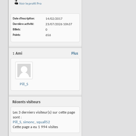
Voir le profil Pro
Date d'inscription
14/02/2017
Dernière activité
23/07/2026
10h37
Billets
0
Points
656
1
Ami
Plus
Pill_S
Récents visiteurs
Les 3 derniers visiteur(s) sur cette page
sont :
Pill_S
,
simonc
,
squall52
Cette page a eu
1 994
visites