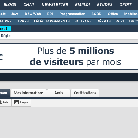
BLOGS
CHAT
NEWSLETTER
EMPLOI
ÉTUDES
DROIT
oft
Java
Dév. Web
EDI
Programmation
SGBD
Office
Mobiles
AIRES
LIVRES
TÉLÉCHARGEMENTS
SOURCES
DÉBATS
WIKI
DIC
ent !
Règles
eman
Mes informations
Amis
Certifications
Amis
Images