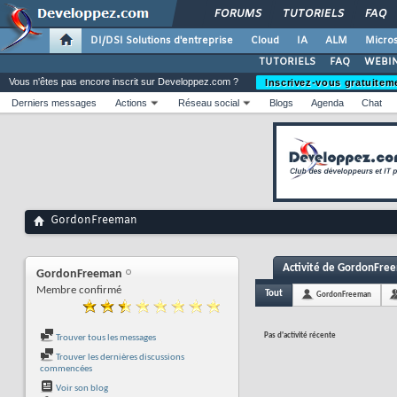
FORUMS
TUTORIELS
FAQ
DI/DSI Solutions d'entreprise
Cloud
IA
ALM
Micros
TUTORIELS
FAQ
WEBIN
Vous n'êtes pas encore inscrit sur Developpez.com ?
Inscrivez-vous gratuitem
Derniers messages
Actions
Réseau social
Blogs
Agenda
Chat
GordonFreeman
Activité de GordonFre
GordonFreeman
Membre confirmé
Tout
GordonFreeman
Pas d'activité récente
Trouver tous les messages
Trouver les dernières discussions
commencées
Voir son blog