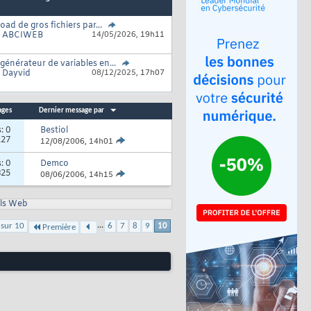
oad de gros fichiers par...
r
ABCIWEB
14/05/2026,
19h11
générateur de variables en...
r
Dayvid
08/12/2025,
17h07
ages
Dernier message par
s:
0
Bestiol
127
12/08/2006,
14h01
s:
0
Demco
825
08/06/2006,
14h15
ls Web
...
 sur 10
6
7
8
9
10
Première