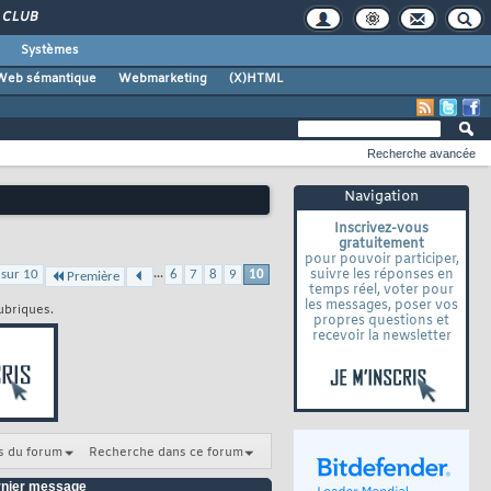
CLUB
Systèmes
Web sémantique
Webmarketing
(X)HTML
Recherche avancée
Navigation
Inscrivez-vous
gratuitement
pour pouvoir participer,
...
suivre les réponses en
 sur 10
6
7
8
9
10
Première
temps réel, voter pour
les messages, poser vos
ubriques.
propres questions et
recevoir la newsletter
s du forum
Recherche dans ce forum
nier message