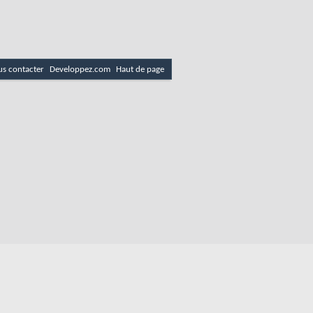
s contacter
Developpez.com
Haut de page
es
Politique de cookies