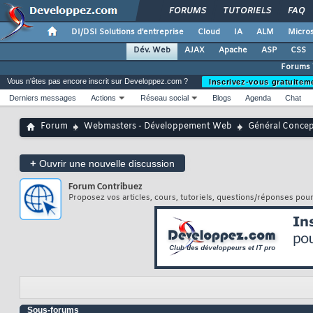
FORUMS
TUTORIELS
FAQ
DI/DSI Solutions d'entreprise
Cloud
IA
ALM
Micros
Dév. Web
AJAX
Apache
ASP
CSS
Forums
Vous n'êtes pas encore inscrit sur Developpez.com ?
Inscrivez-vous gratuitem
Derniers messages
Actions
Réseau social
Blogs
Agenda
Chat
Forum
Webmasters - Développement Web
Général Conce
+
Ouvrir une nouvelle discussion
Forum
Contribuez
Proposez vos articles, cours, tutoriels, questions/réponses pou
Sous-forums