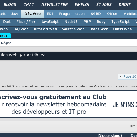
BLOGS
CHAT
NEWSLETTER
EMPLOI
ÉTUDES
DROIT
oft
Java
Dév. Web
EDI
Programmation
SGBD
Office
Mobiles
Dart
Flash / Flex
JavaScript
NodeJS
PHP
Ruby
TypeScript
 Web
FAQ Web
Tutoriels Web
Sources Web
Livres Web
Outils Web
ent !
Règles
ption Web
Contribuez
Page 10
r les FAQ, sources et autres ressources pour la rubrique Web ainsi que ses sous-r
Outil
Discussions /
Der