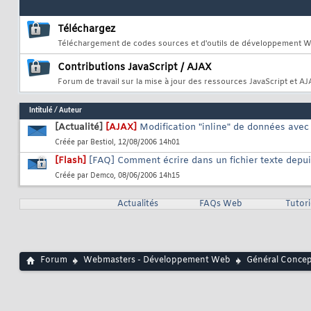
Téléchargez
Téléchargement de codes sources et d'outils de développement 
Contributions JavaScript / AJAX
Forum de travail sur la mise à jour des ressources JavaScript et A
Intitulé
/
Auteur
[Actualité]
[AJAX]
Modification "inline" de données ave
Créée par
Bestiol
, 12/08/2006 14h01
[Flash]
[FAQ] Comment écrire dans un fichier texte depui
Créée par
Demco
, 08/06/2006 14h15
Actualités
FAQs Web
Tutor
Forum
Webmasters - Développement Web
Général Conce