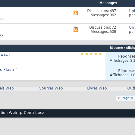
Messages
Discussions: 497
Upl
Voir
Messages: 962
pa
le
Web
flux
RSS
Discussions: 72
Un 
Voir
de
Messages: 508
pa
le
ce
JAX
flux
forum
RSS
de
Réponses
/
Affich
ce
forum
c AJAX
Réponse
Affichages: 3 
s Flash ?
Réponse
Affichages: 1 
iels Web
Sources Web
Livres Web
Outi
Page 10
ption Web
Contribuez