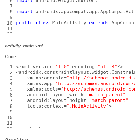
import
 android.widget.Button;

6
        </activity>

23
7
        <activity

24
import
 androidx.appcompat.app.AppCompatActivi
8
            android:name=
".Page2"
/>

25
9
26
public
class
 MainActivity 
extends
 AppCompatA
10
    </application>

27
11
28
12
</manifest>
29
@Override
13
protected
void
 onCreate
(
Bundle savedInst
14
activity_main.xml
super
.onCreate
(
savedInstanceState
)
;

15
Code :
        setContentView
(
R.layout.activity_mai
16
17
<?xml version=
"1.0"
 encoding=
"utf-8"
?>

1
        Button boutonSuiv=
(
Button
)
findViewBy
18
<androidx.constraintlayout.widget.Constraint
2
19
    xmlns:android=
"http://schemas.android.co
3
        boutonSuiv.setOnClickListener
(
new
 Vi
20
    xmlns:app=
"http://schemas.android.com/ap
4
21
    xmlns:tools=
"http://schemas.android.com/
5
@Override
22
    android:layout_width=
"match_parent"
6
public
void
 onClick
(
View v
)
{
23
    android:layout_height=
"match_parent"
7
// TODO Auto-generated metho
24
    tools:context=
".MainActivity"
>

8
                Intent intent = 
new
 Intent
(
M
25
9
                startActivity
(
intent
)
;

26
10
}
27
11
}
)
;

28
    <Button

12
}
29
        android:id=
"@+id/nouveau"
13
}
30
        android:layout_width=
"117dp"