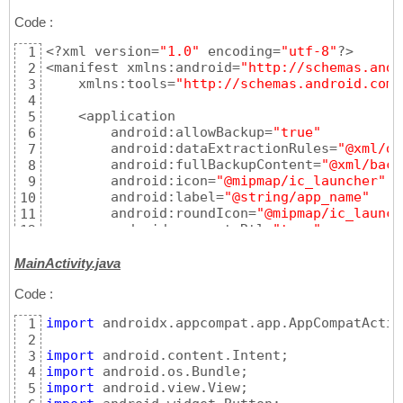
Code :
<?xml version=
"1.0"
 encoding=
"utf-8"
?>

1
<manifest xmlns:android=
"http://schemas.andr
2
    xmlns:tools=
"http://schemas.android.com/
3
4
    <application

5
        android:allowBackup=
"true"
6
        android:dataExtractionRules=
"@xml/da
7
        android:fullBackupContent=
"@xml/back
8
        android:icon=
"@mipmap/ic_launcher"
9
        android:label=
"@string/app_name"
10
        android:roundIcon=
"@mipmap/ic_launch
11
        android:supportsRtl=
"true"
12
        android:theme=
"@style/Theme.MonAppli
13
        tools:targetApi=
"31"
>

14
MainActivity.java
        <activity

15
Code :
            android:name=
".MainActivity"
16
            android:exported=
"true"
>

17
import
 androidx.appcompat.app.AppCompatActivi
1
            <intent-filter>

18
2
                <action android:name=
"androi
19
import
3
20
import
4
                <category android:name=
"andr
21
import
5
            </intent-filter>

22