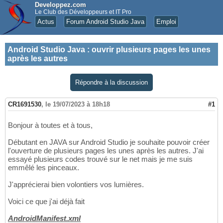
Developpez.com
Le Club des Développeurs et IT Pro
Actus
Forum Android Studio Java
Emploi
Android Studio Java
:
ouvrir plusieurs pages les unes
après les autres
Répondre à la discussion
CR1691530
,
le 19/07/2023 à 18h18
#1
Bonjour à toutes et à tous,
Débutant en JAVA sur Android Studio je souhaite pouvoir créer
l'ouverture de plusieurs pages les unes après les autres. J'ai
essayé plusieurs codes trouvé sur le net mais je me suis
emmêlé les pinceaux.
J'apprécierai bien volontiers vos lumières.
Voici ce que j'ai déjà fait
AndroidManifest.xml