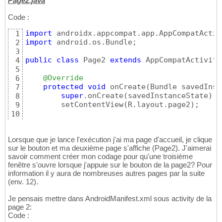
14
Page2.java
        android:layout_height=
"45dp"
15
Code :
        android:text=
"Nouveau"
16
        app:layout_constraintBottom_toBottom
17
import
1
        app:layout_constraintEnd_toEndOf=
"pa
18
import
 android.os.Bundle;

2
        app:layout_constraintHorizontal_bias
19
3
        app:layout_constraintStart_toStartOf
20
public
class
 Page2 
extends
 AppCompatActivity
4
        app:layout_constraintTop_toTopOf=
"pa
21
5
        app:layout_constraintVertical_bias=
"
22
@Override
6
23
protected
void
 onCreate
(
Bundle savedInst
7
</androidx.constraintlayout.widget.Constrain
24
super
.onCreate
(
savedInstanceState
)
;

8
        setContentView
(
R.layout.page2
)
;

9
10
}
11
}
12
Lorsque que je lance l'exécution j'ai ma page d'accueil, je clique
sur le bouton et ma deuxième page s'affiche (Page2). J'aimerai
savoir comment créer mon codage pour qu'une troisième
fenêtre s'ouvre lorsque j'appuie sur le bouton de la page2? Pour
information il y aura de nombreuses autres pages par la suite
(env. 12).
Je pensais mettre dans AndroidManifest.xml sous activity de la
page 2:
Code :