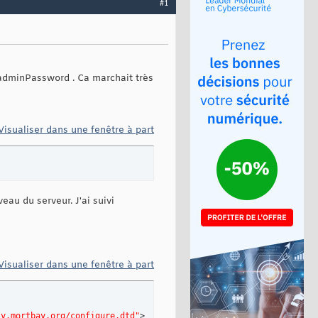
#1
adminPassword . Ca marchait très
Visualiser dans une fenêtre à part
au du serveur. J'ai suivi
Visualiser dans une fenêtre à part
ty.mortbay.org/configure.dtd"
>
