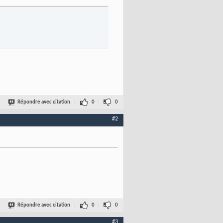
t>

Répondre avec citation
0
0
ealm"
>

#2
"jetty.home"
default
=
"."
/>/etc/realm.properties</Set>

s
)
 as desired                                -->

Répondre avec citation
0
0
#3