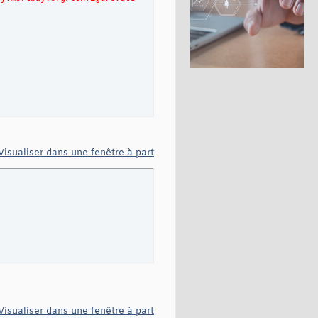
Visualiser dans une fenêtre à part
tos.war</Set>

."
/>/etc/webdefault.xml</Set>

Visualiser dans une fenêtre à part