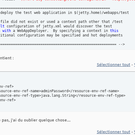
====================================================

 deploy the test web application in $
(
jetty.home
)
/webapps/test

 file did not exist or used a context path other that /test

ult
 configuration of jetty.xml would discover the test

n 
with
 a WebAppDeployer.  By specifying a context in 
this
itional configuration may be specified and hot deployments 

======================================================= -->

tos.bouil.org"
class
=
"org.mortbay.jetty.webapp.WebAppContext"
>

tient :
Sélectionner tout
-
"contextPath"
>/</Set>

"war"
><SystemProperty name=
"jetty.home"
default
=
"."
/>/webapps/pho
"extractWAR"
>false</Set>

"copyWebDir"
>false</Set>

pas, j'ai du oublier quelque chose....
"defaultsDescriptor"
><SystemProperty name=
"jetty.home"
default
=
"
Sélectionner tout
-
name=
"virtualHosts"
>
