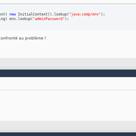
    <Array type=
"String"
>

t</Item>

ext
)
new
 InitialContext
(
)
.lookup
(
"java:comp/env"
)
;

ing
)
 env.lookup
(
"adminPassword"
)
;
 <Get name=
"sessionHandler"
>

			  <Get name=
"sessionManager"
>

confronté au problème !
				  <Set name=
"usingCookies"
 type=
"boolean"
>false</Se
t>

 <Get name=
"securityHandler"
>

			  <Set name=
"userRealm"
>

				  <New 
class
=
"org.mortbay.jetty.security.HashUserR
					  <Set name=
"name"
>Test Realm</Set>

					  <Set name=
"config"
><SystemProperty name=
operties change, uncomment the following lines -->

					  <!-- changing refreshInterval 
(
in second
 <!-- 

					       <Set name=
"refreshInterval"
>
5
</Set>

					       <Call name=
"start"
></Call>

     -->

 </New>

et>

			       <Set name=
"checkWelcomeFiles"
>true</Set>
