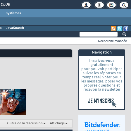
CLUB
Systèmes
a
JavaSearch
Recherche avancée
Navigation
Inscrivez-vous
gratuitement
pour pouvoir participer,
suivre les réponses en
temps réel, voter pour
les messages, poser vos
propres questions et
recevoir la newsletter
Outils de la discussion
Affichage