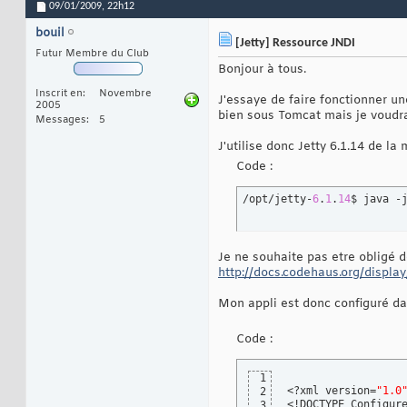
09/01/2009,
22h12
bouil
[Jetty] Ressource JNDI
Futur Membre du Club
Bonjour à tous.
Inscrit en
Novembre
J'essaye de faire fonctionner 
2005
bien sous Tomcat mais je voudrai 
Messages
5
J'utilise donc Jetty 6.1.14 de la
Code :
/opt/jetty-
6
.
1
.
14
$ java -
Je ne souhaite pas etre obligé d
http://docs.codehaus.org/displa
Mon appli est donc configuré dan
Code :
1
<?xml version=
"1.0
2
<!DOCTYPE Configur
3