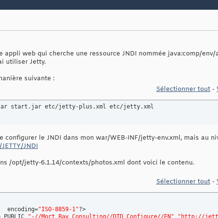
une appli web qui cherche une ressource JNDI nommée java:comp/env/
utiliser Jetty.
 manière suivante :
Sélectionner tout
-
jar start.jar etc/jetty-plus.xml etc/jetty.xml
e configurer le JNDI dans mon war/WEB-INF/jetty-env.xml, mais au nive
y/JETTY/JNDI
s /opt/jetty-6.1.14/contexts/photos.xml dont voici le contenu.
Sélectionner tout
-
"
  encoding=
"ISO-8859-1"
?>

e PUBLIC 
"-//Mort Bay Consulting//DTD Configure//EN"
"http://jet