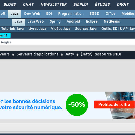
BLOGS
CHAT
NEWSLETTER
EMPLOI
ÉTUDES
DROIT
oft
Java
Dév. Web
EDI
Programmation
SGBD
Office
Mobiles
Java
Java Web
Spring
Android
Eclipse
NetBeans
Tutoriels Java
Livres Java
Vidéos Java
Sources Java
Outils, EDI & API Jav
ent !
Règles
rveurs
Serveurs d'applications
Jetty
[Jetty] Ressource JNDI