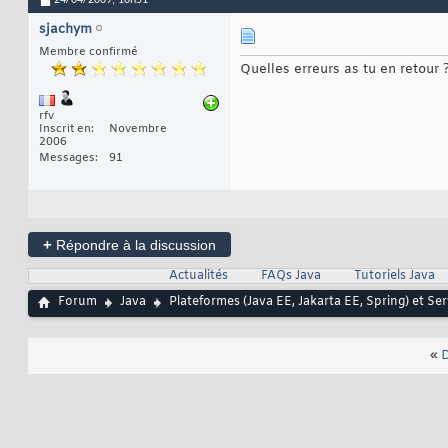
24/04/2009,
10h51
		       <!-- Non standard error page mapping -->

63
		       <!--

64
sjachym
65
66
Membre confirmé
67
Quelles erreurs as tu en retour 
68
69
				   <
70
rfv
			   </Ge
71
Inscrit en
Novembre
			   -
72
2006
73
Messages
91
74
75
	<New id=
"a
76
		<Arg>adminPassword</Arg>

77
		<
78
		<
79
+
Répondre à la discussion
	</New>

80
81
Actualités
FAQs Java
Tutoriels Java
</Configure>
82
Forum
Java
Plateformes (Java EE, Jakarta EE, Spring) et Se
«
D