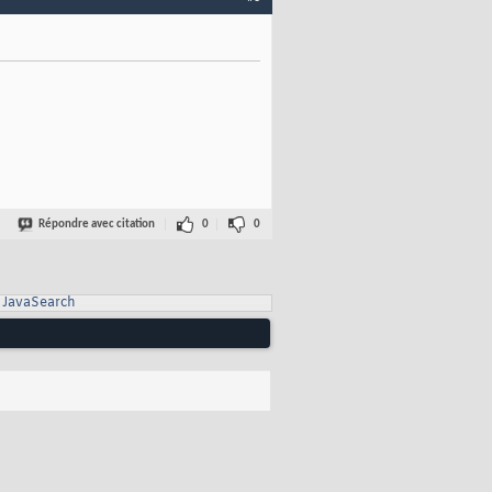
apping</Arg>

/env                   -->

Répondre avec citation
0
0
JavaSearch