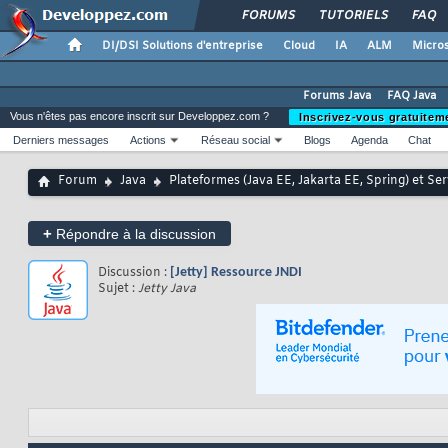
FORUMS
TUTORIELS
FAQ
DI/DSI Solutions d'entreprise
Cloud
IA
ALM
Micros
Forums Java
FAQ Java
Vous n'êtes pas encore inscrit sur Developpez.com ?
Inscrivez-vous gratuitem
Derniers messages
Actions
Réseau social
Blogs
Agenda
Chat
Forum
Java
Plateformes (Java EE, Jakarta EE, Spring) et Se
+
Répondre à la discussion
Discussion :
[Jetty] Ressource JNDI
Sujet :
Jetty Java