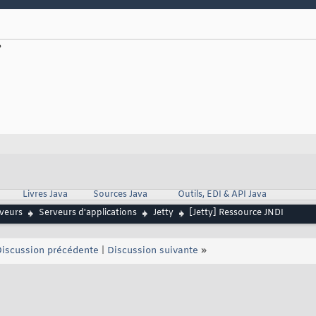
			   <Get name=
"errorHandler"
>

				   <Call name=
"addErrorPage"
>

					   <Arg type=
"int"
>
500
</Arg>

?
					   <Arg type=
"int"
>
599
</Arg>

					   <Arg type=
"String"
>/dump/errorCodeRangeM
/Call>

t>

->

			   <!-- Define an env entry 
with
 webapp scope 
for
 java:comp
dminPassword"
class
=
"org.mortbay.jetty.plus.naming.Resource"
>

Arg type=
"java.lang.String"
>password</Arg>

Arg type=
"boolean"
>true</Arg>

Livres Java
Sources Java
Outils, EDI & API Java
rveurs
Serveurs d'applications
Jetty
[Jetty] Ressource JNDI
iscussion précédente
|
Discussion suivante
»