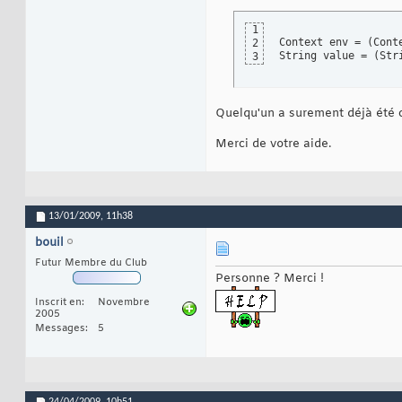
33
		 
34
			     <Item>photos.localhos
35
1
		     </Array>

36
Context env = 
(
Cont
2
	     </Set>

37
String value = 
(
Str
3
38
	     <!-- disable cookies 

39
		 
40
41
Quelqu'un a surement déjà été 
42
			  </Ge
43
Merci de votre aide.
		  </Get>

44
		  -->

45
46
		 
47
48
49
13/01/2009,
11h38
50
bouil
51
					  <!-- To enable reload of realm when pr
52
Futur Membre du Club
53
Personne ? Merci !
					 
54
55
Inscrit en
Novembre
56
2005
					  
57
Messages
5
				      
58
			       </S
59
60
		       </Get>

61
62