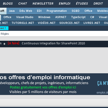
BLOGS
CHAT
NEWSLETTER
EMPLOI
ÉTUDES
DROIT
oft
Java
Dév. Web
EDI
Programmation
SGBD
Office
Mobiles
Office
Visual Studio
Windows
ASP.NET
TypeScript
C#
Visual
 .NET
TUTORIELS .NET
VIDÉOS .NET
SOURCES .NET
LIVRES .NET
OU
ent !
Règles
on
[A faire]
Continuous Integration for SharePoint 2010