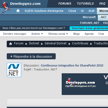
FORUMS
TUTORIELS
FAQ
DI/DSI Solutions d'entreprise
Cloud
IA
ALM
Micros
Microsoft
.NET
FORUMS .NET
FAQ
Vous n'êtes pas encore inscrit sur Developpez.com ?
Inscrivez-vous gratuitem
Derniers messages
Actions
Réseau social
Blogs
Agenda
Chat
Forum
Dotnet
Général Dotnet
Contribuez
Traducti
+
Répondre à la discussion
Discussion :
Continuous Integration for SharePoint 2010
Sujet :
Traduction .NET