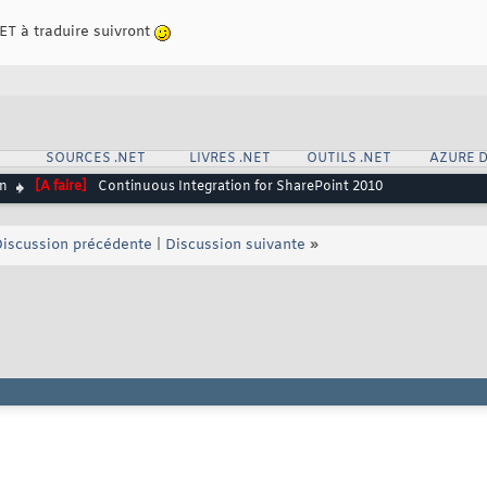
.NET à traduire suivront
SOURCES .NET
LIVRES .NET
OUTILS .NET
AZURE 
on
[A faire]
Continuous Integration for SharePoint 2010
iscussion précédente
|
Discussion suivante
»