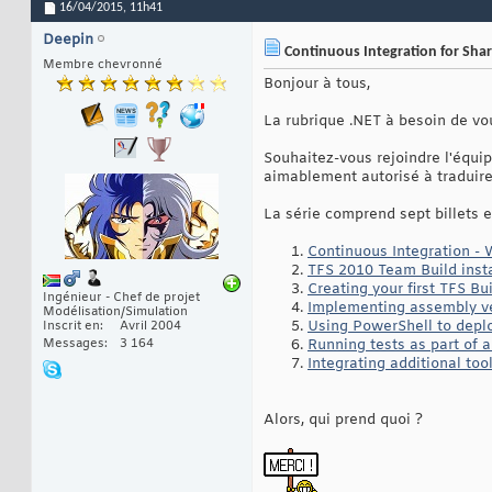
16/04/2015,
11h41
Deepin
Continuous Integration for Sha
Membre chevronné
Bonjour à tous,
La rubrique .NET à besoin de v
Souhaitez-vous rejoindre l'équi
aimablement autorisé à traduire
La série comprend sept billets e
Continuous Integration - 
TFS 2010 Team Build insta
Creating your first TFS Bu
Ingénieur - Chef de projet
Implementing assembly v
Modélisation/Simulation
Using PowerShell to depl
Inscrit en
Avril 2004
Messages
3 164
Running tests as part of a
Integrating additional tool
Alors, qui prend quoi ?