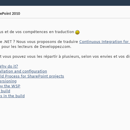
rePoint 2010
ous et de vos compétences en traduction
pe .NET ? Nous vous proposons de traduire
Continuous Integration for
 pour les lecteurs de Developpez.com.
t vous pouvez vous les répartir à plusieurs, selon vos envies et vos di
Why do it?
llation and configuration
ild Process for SharePoint projects
ersioning
oy the WSP
 build
s in the build