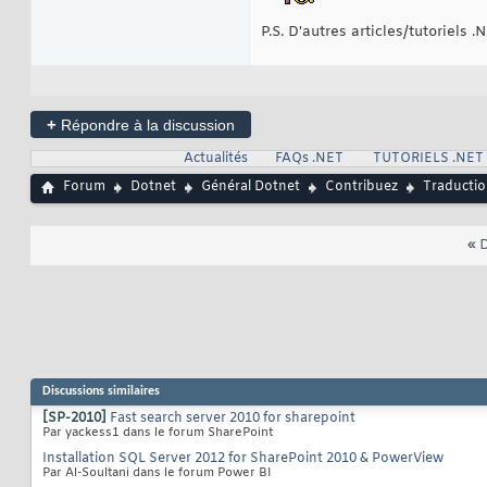
P.S. D'autres articles/tutoriels 
+
Répondre à la discussion
Actualités
FAQs .NET
TUTORIELS .NET
Forum
Dotnet
Général Dotnet
Contribuez
Traducti
«
D
Discussions similaires
[SP-2010]
Fast search server 2010 for sharepoint
Par yackess1 dans le forum SharePoint
Installation SQL Server 2012 for SharePoint 2010 & PowerView
Par Al-Soultani dans le forum Power BI