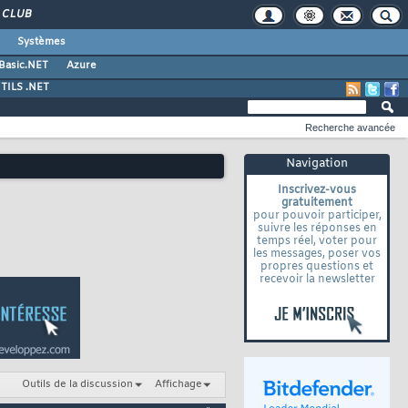
CLUB
Systèmes
 Basic.NET
Azure
TILS .NET
Recherche avancée
Navigation
Inscrivez-vous
gratuitement
pour pouvoir participer,
suivre les réponses en
temps réel, voter pour
les messages, poser vos
propres questions et
recevoir la newsletter
Outils de la discussion
Affichage