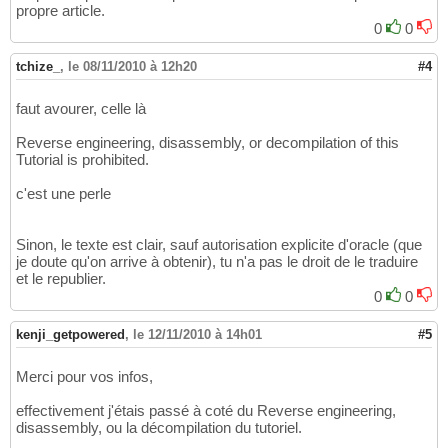
propre article.
0
0
tchize_
,
le 08/11/2010 à 12h20
#4
faut avourer, celle là
Reverse engineering, disassembly, or decompilation of this
Tutorial is prohibited.
c'est une perle
Sinon, le texte est clair, sauf autorisation explicite d'oracle (que
je doute qu'on arrive à obtenir), tu n'a pas le droit de le traduire
et le republier.
0
0
kenji_getpowered
,
le 12/11/2010 à 14h01
#5
Merci pour vos infos,
effectivement j'étais passé à coté du Reverse engineering,
disassembly, ou la décompilation du tutoriel.