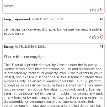
Merci....
1
0
kenji_getpowered
,
le 06/11/2010 à 18h18
#2
Je n'ai pas de nouvelles d'Oracle. Est ce que l'on peut le publier
et puis on voit
0
0
Stessy
,
le 08/11/2010 à 12h11
#3
Si tu lis bien leur copyright
This Tutorial is provided to you by Oracle under the following
license terms containing restrictions on use and disclosure and
is protected by intellectual property laws. Oracle grants to you a
limited, non-exclusive license to use this Tutorial for information
purposes only, as an aid to learning about the Java SE platform.
Except as expressly permitted in these license terms, you may
not use, copy, reproduce, translate, broadcast, modify, license,
transmit, distribute, exhibit, perform, publish, or display any part,
in any form, or by any means this Tutorial. Reverse engineering,
disassembly, or decompilation of this Tutorial is prohibited.
Je pense que le mieux que tu aurais à faire c'est de pondre ton