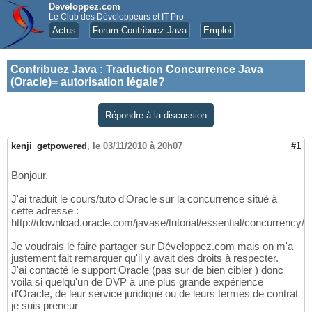
Developpez.com
Le Club des Développeurs et IT Pro
Actus
Forum Contribuez Java
Emploi
Contribuez Java
:
Traduction Concurrence Java
(Oracle)= autorisation légale?
Répondre à la discussion
kenji_getpowered
,
le 03/11/2010 à 20h07
#1
Bonjour,
J'ai traduit le cours/tuto d'Oracle sur la concurrence situé à
cette adresse :
http://download.oracle.com/javase/tutorial/essential/concurrency/
Je voudrais le faire partager sur Développez.com mais on m'a
justement fait remarquer qu'il y avait des droits à respecter.
J'ai contacté le support Oracle (pas sur de bien cibler ) donc
voila si quelqu'un de DVP à une plus grande expérience
d'Oracle, de leur service juridique ou de leurs termes de contrat
je suis preneur