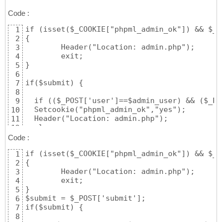
Code :
if (isset($_COOKIE["phpml_admin_ok"]) && $_C
1
{

2
	Header("Location: admin.php");

3
	exit;

4
}

5
6
if($submit) {

7
8
  if (($_POST['user']==$admin_user) && ($_PO
9
  Setcookie("phpml_admin_ok","yes");

10
  Header("Location: admin.php");

11
  else:

12
  $msg = "<span class=\"erreurs\">Login ou m
13
Code :
  endif;

14
if (isset($_COOKIE["phpml_admin_ok"]) && $_C
1
}

15
{

2
16
	Header("Location: admin.php");

3
?>

17
	exit;

4
18
}

5
<HTML>

19
$submit = $_POST['submit'];

6
<HEAD>

20
if($submit) {

7
<TITLE></TITLE>

21
8
<link rel="stylesheet" href="classic.css" ty
22