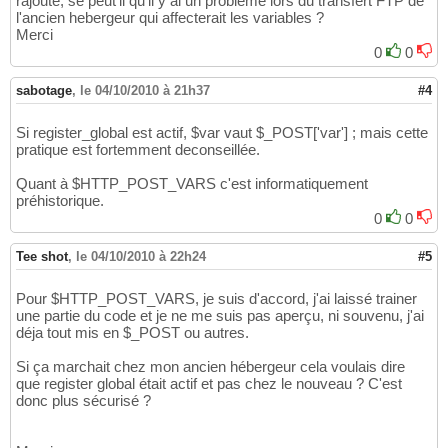
rajouté, se peut'il qu'il y ai un problème lors du transfert FTP de
34
<span class="cat_index">

48
l'ancien hebergeur qui affecterait les variables ?
<TR><TD align="center">

35
Mot de passe:<br><input type="password" name
49
Merci
<span class="cat_index">

36
</span>

50
0
0
Veuillez entrer vos identifiants afin d'entr
37
</TD></TR>

51
</span>

38
<TR><TD align="center">

52
sabotage
,
le 04/10/2010 à 21h37
#4
</TD></TR>

39
<input type="submit" name="submit" value="Va
53
<form name="form" action="index.php" method=
40
</TD></TR>

54
Si register_global est actif, $var vaut $_POST['var'] ; mais cette
<TR><TD align="center">
<?php
echo
$msg
?>
</T
41
</form>
55
pratique est fortemment deconseillée.
<TR><TD align="center">

42
<span class="cat_index">

43
Quant à $HTTP_POST_VARS c'est informatiquement
Nom d'utilisateur:<br><input type="text" nam
44
préhistorique.
</span>

45
0
0
</TD></TR>

46
<TR><TD align="center">

47
Tee shot
,
le 04/10/2010 à 22h24
#5
<span class="cat_index">

48
Mot de passe:<br><input type="password" name
49
</span>

50
Pour $HTTP_POST_VARS, je suis d'accord, j'ai laissé trainer
</TD></TR>

51
une partie du code et je ne me suis pas aperçu, ni souvenu, j'ai
<TR><TD align="center">

déja tout mis en $_POST ou autres.
52
<input type="submit" name="submit" value="Va
53
Si ça marchait chez mon ancien hébergeur cela voulais dire
</TD></TR>

54
que register global était actif et pas chez le nouveau ? C'est
</form>
55
donc plus sécurisé ?