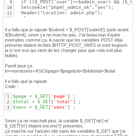
  if (($_POST['user']==$admin_user) && ($_PO
9
</HEAD>

23
  Setcookie("phpml_admin_ok","yes");

10
24
  Header("Location: admin.php");

11
<BODY>

25
  else:

12
26
  $msg = "<span class=\"erreurs\">Login ou m
13
<p align="center" class="titre">.:: Administ
27
  endif;

14
Il a fallu que je rajoute $submit = $_POST['submit']; juste avant
28
}

if($submit), sinon ça ne marche pas. J'ai beaucoup d'autre
15
<TABLE width="80%" class="bordure" align="ce
29
exemples comme ça. A savoir que les variables POST déjà
16
<TR><TD>

30
présente étaient écrites $HTTP_POST_VARS et sont toujours
?>

17
<TABLE WIDTH="100%" class="tab">

31
la (c'est moi qui vient de les changer pour que cela soit plus
18
<TR><TD class="bordure"><span class="titreTa
32
lisible).
<HTML>

19
<TR><TD>&nbsp;</TD></TR>

33
<HEAD>

20
34
Pareil pour ça
<TITLE></TITLE>

21
<TR><TD align="center">

35
tri=nom&sens=ASC&page=$page&nb=$nb&total=$total
<link rel="stylesheet" href="classic.css" ty
22
<span class="cat_index">

36
</HEAD>

23
Veuillez entrer vos identifiants afin d'entr
37
il a fallu que je rajoute
24
</span>

38
Code :
<BODY>

25
</TD></TR>

39
26
<form name="form" action="index.php" method=
40
$page
 = 
$_GET
[
'page'
]
1
<p align="center" class="titre">.:: Administ
27
<TR><TD align="center">
<?php
echo
$msg
?>
</T
41
$total
 = 
$_GET
[
'total'
]
2
28
<TR><TD align="center">

42
$sens
 = 
$_GET
[
'sens'
]
 ;
3
<TABLE width="80%" class="bordure" align="ce
29
<span class="cat_index">

43
<TR><TD>

30
Nom d'utilisateur:<br><input type="text" nam
44
Sinon ça ne marchait plus, la variable $_GET['nb'] et
<TABLE WIDTH="100%" class="tab">

31
</span>

45
$_GET['tri'] étaient encore(?) présentes.
<TR><TD class="bordure"><span class="titreTa
32
</TD></TR>

46
ça marche sur l'ancien site sans les variables $_GET que j'ai
<TR><TD>&nbsp;</TD></TR>

33
<TR><TD align="center">

47