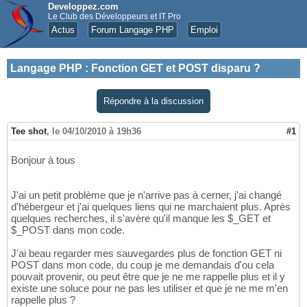
Developpez.com
Le Club des Développeurs et IT Pro
Actus
Forum Langage PHP
Emploi
Langage PHP
:
Fonction GET et POST disparu ?
Répondre à la discussion
Tee shot
,
le 04/10/2010 à 19h36
#1
Bonjour à tous
J'ai un petit problème que je n'arrive pas à cerner, j'ai changé
d'hébergeur et j'ai quelques liens qui ne marchaient plus. Après
quelques recherches, il s'avère qu'il manque les $_GET et
$_POST dans mon code.
J'ai beau regarder mes sauvegardes plus de fonction GET ni
POST dans mon code, du coup je me demandais d'ou cela
pouvait provenir, ou peut être que je ne me rappelle plus et il y
existe une soluce pour ne pas les utiliser et que je ne me m'en
rappelle plus ?