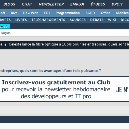
BLOGS
CHAT
NEWSLETTER
EMPLOI
ÉTUDES
DROIT
oft
Java
Dév. Web
EDI
Programmation
SGBD
Office
Mobiles
AIRES
LIVRES
TÉLÉCHARGEMENTS
SOURCES
DÉBATS
WIKI
DIC
ent !
Règles
és
Celeste lance la fibre optique à 1Gb/s pour les entreprises, quels sont 
entreprises, quels sont les avantages d'une telle puissance ?