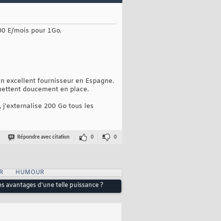
300 E/mois pour 1Go.
 un excellent fournisseur en Espagne.
mettent doucement en place.
j'externalise 200 Go tous les
Répondre avec citation
0
0
R
HUMOUR
les avantages d'une telle puissance ?