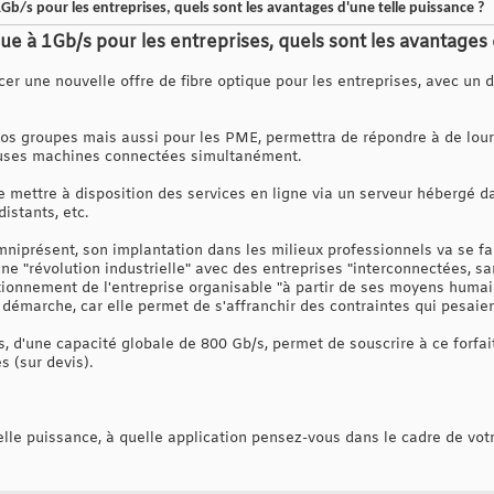
1Gb/s pour les entreprises, quels sont les avantages d'une telle puissance ?
que à 1Gb/s pour les entreprises, quels sont les avantages 
cer une nouvelle offre de fibre optique pour les entreprises, avec un 
 gros groupes mais aussi pour les PME, permettra de répondre à de lo
euses machines connectées simultanément.
 de mettre à disposition des services en ligne via un serveur hébergé d
istants, etc.
mniprésent, son implantation dans les milieux professionnels va se fa
"révolution industrielle" avec des entreprises "interconnectées, sa
ctionnement de l'entreprise organisable "à partir de ses moyens humains
démarche, car elle permet de s'affranchir des contraintes qui pesaien
, d'une capacité globale de 800 Gb/s, permet de souscrire à ce forfai
s (sur devis).
e puissance, à quelle application pensez-vous dans le cadre de votre