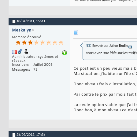
Dernière modification par Mejdi20 ; 
10/04/2011,
15h11
Meskalyn
Membre éprouvé
Envoyé par
Julien Bodin
Vous avez une idée sur les tarif
Administrateur systèmes et
réseaux
Inscrit en
Juillet 2008
Ce post est un peu vieux mais b
Messages
72
Ma situation: j'habite sur l'ile 
Donc niveau frais d'installation,
Par contre le prix par mois fait t
La seule option viable que j'ai 
Donc bon, à mon niveau ce n'est
28/09/2012,
17h38