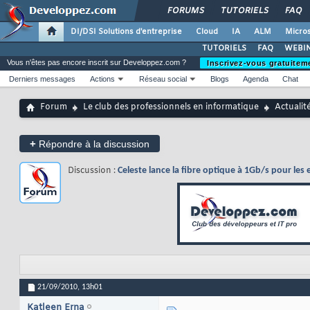
FORUMS
TUTORIELS
FAQ
DI/DSI Solutions d'entreprise
Cloud
IA
ALM
Micros
TUTORIELS
FAQ
WEBIN
Vous n'êtes pas encore inscrit sur Developpez.com ?
Inscrivez-vous gratuitem
Derniers messages
Actions
Réseau social
Blogs
Agenda
Chat
Forum
Le club des professionnels en informatique
Actualit
+
Répondre à la discussion
Discussion :
Celeste lance la fibre optique à 1Gb/s pour les 
21/09/2010,
13h01
Katleen Erna