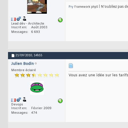
| N'oubliez pas d
Pry
Framework php5
Lead dév - Architecte
Inscrit en
Août 2003
Messages
6 693
21/09/2010,
14h55
Julien Bodin
Membre éclairé
Vous avez une idée sur les tarif
Devops
Inscrit en
Février 2009
Messages
474