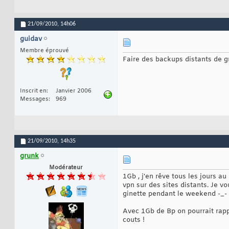
21/09/2010,
14h06
guidav
Membre éprouvé
Faire des backups distants de 
Inscrit en
Janvier 2006
Messages
969
21/09/2010,
14h35
grunk
Modérateur
1Gb , j'en rêve tous les jours a
vpn sur des sites distants. Je v
ginette pendant le weekend -_-
Avec 1Gb de Bp on pourrait rappa
couts !