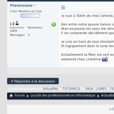
Pharamousse
Futur Membre du Club
Je suis à 500m de chez Celeste, 
Bon entre notre pauvre liaison sds
Inscrit en
Novembre
Mon ex-presta est venu me réins
2009
il ne comprends décidément pa
Messages
3
Je suis en train de tout réinstal
Et logiquement dans la zone le
Actuellement la fibre me sert e
weekend chez Livedrive
+
Répondre à la discussion
Actualités
TUTORIELS
FAQs
LIVRES
T
Forum
Le club des professionnels en informatique
Actualit
«
D