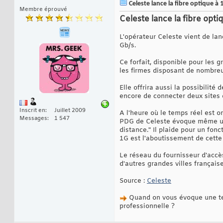
Celeste lance la fibre optique à 
Membre éprouvé
Celeste lance la fibre opti
L'opérateur Celeste vient de lan
Gb/s.
Ce forfait, disponible pour les
les firmes disposant de nombr
Elle offrira aussi la possibilité
encore de connecter deux sites d
Inscrit en
Juillet 2009
A l'heure où le temps réel est o
Messages
1 547
PDG de Celeste évoque même une 
distance." Il plaide pour un fon
1G est l'aboutissement de cette 
Le réseau du fournisseur d'accès
d'autres grandes villes française
Source :
Celeste
Quand on vous évoque une tell
professionnelle ?