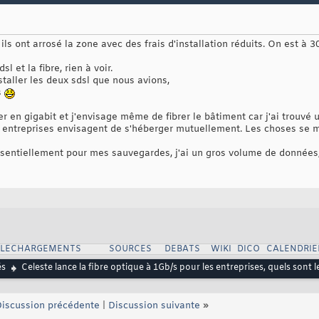
ils ont arrosé la zone avec des frais d'installation réduits. On est à 
l et la fibre, rien à voir.
taller les deux sdsl que nous avions,
s
ler en gigabit et j'envisage même de fibrer le bâtiment car j'ai trouvé
s entreprises envisagent de s'héberger mutuellement. Les choses se 
ssentiellement pour mes sauvegardes, j'ai un gros volume de données, 
ELECHARGEMENTS
SOURCES
DEBATS
WIKI
DICO
CALENDRIE
és
Celeste lance la fibre optique à 1Gb/s pour les entreprises, quels sont 
iscussion précédente
|
Discussion suivante
»