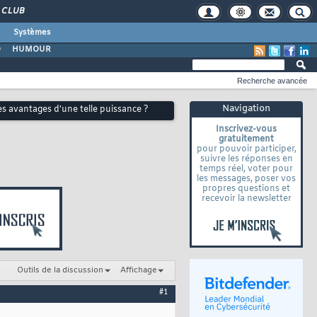
CLUB
Systèmes
O
HUMOUR
Recherche avancée
Navigation
les avantages d'une telle puissance ?
Inscrivez-vous
gratuitement
pour pouvoir participer,
suivre les réponses en
temps réel, voter pour
les messages, poser vos
propres questions et
recevoir la newsletter
Outils de la discussion
Affichage
#1