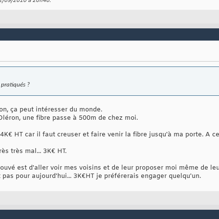
22/09/2010 à
20h40
.
s pratiqués ?
on, ça peut intéresser du monde.
d'Oléron, une fibre passe à 500m de chez moi.
 4K€ HT car il faut creuser et faire venir la fibre jusqu'à ma porte. A c
rès très mal... 3K€ HT.
trouvé est d'aller voir mes voisins et de leur proposer moi même de leu
 pas pour aujourd'hui... 3K€HT je préférerais engager quelqu'un.