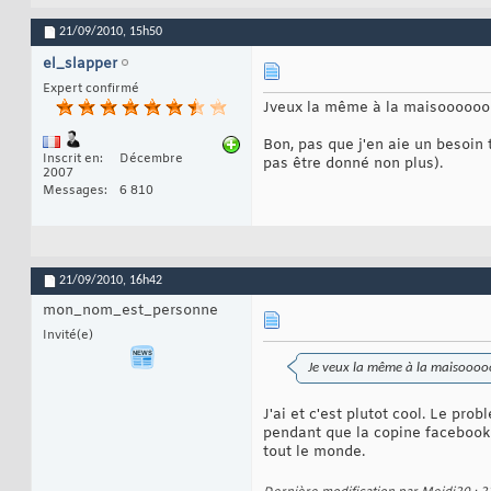
21/09/2010,
15h50
el_slapper
Expert confirmé
Jveux la même à la maisoooooo
Bon, pas que j'en aie un besoin t
Inscrit en
Décembre
pas être donné non plus).
2007
Messages
6 810
21/09/2010,
16h42
mon_nom_est_personne
Invité(e)
Je veux la même à la maisoooo
J'ai et c'est plutot cool. Le pr
pendant que la copine facebook e
tout le monde.