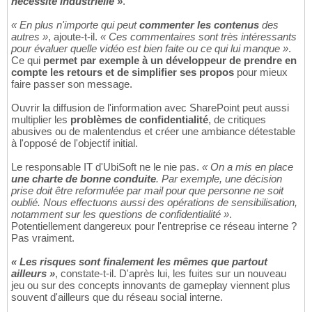
nécessité industrielle »
.
« En plus n'importe qui peut
commenter les contenus
des
autres »
, ajoute-t-il.
« Ces commentaires sont très intéressants
pour évaluer quelle vidéo est bien faite ou ce qui lui manque »
.
Ce qui
permet par exemple à un développeur de prendre en
compte les retours et de simplifier ses propos
pour mieux
faire passer son message.
Ouvrir la diffusion de l'information avec SharePoint peut aussi
multiplier les
problèmes de confidentialité
, de critiques
abusives ou de malentendus et créer une ambiance détestable
à l'opposé de l'objectif initial.
Le responsable IT d'UbiSoft ne le nie pas.
« On a mis en place
une charte de bonne conduite
. Par exemple, une décision
prise doit être reformulée par mail pour que personne ne soit
oublié. Nous effectuons aussi des opérations de sensibilisation,
notamment sur les questions de confidentialité »
.
Potentiellement dangereux pour l'entreprise ce réseau interne ?
Pas vraiment.
« Les risques sont finalement les mêmes que partout
ailleurs »
, constate-t-il. D'après lui, les fuites sur un nouveau
jeu ou sur des concepts innovants de gameplay viennent plus
souvent d'ailleurs que du réseau social interne.