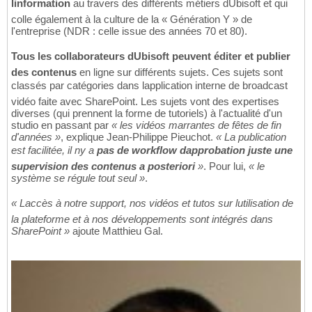
linformation
au travers des différents métiers dUbisoft et qui
colle également à la culture de la « Génération Y » de
l'entreprise (NDR : celle issue des années 70 et 80).
Tous les collaborateurs dUbisoft peuvent éditer et publier
des contenus
en ligne sur différents sujets. Ces sujets sont
classés par catégories dans lapplication interne de broadcast
vidéo faite avec SharePoint. Les sujets vont des expertises
diverses (qui prennent la forme de tutoriels) à l'actualité d'un
studio en passant par
« les vidéos marrantes de fêtes de fin
d'années »
, explique Jean-Philippe Pieuchot.
« La publication
est facilitée, il ny a
pas de workflow dapprobation juste une
supervision des contenus a posteriori
»
. Pour lui,
« le
système se régule tout seul »
.
« Laccès à notre support, nos vidéos et tutos sur lutilisation de
la plateforme et à nos développements sont intégrés dans
SharePoint »
ajoute Matthieu Gal.