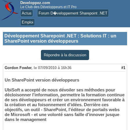
Developpez.com
Le Club des Développeurs et IT Pro
Actus
Forum D�veloppement Sharepoint .NET
Emploi
Développement Sharepoint .NET
:
Solutions IT : un
SharePoint version développeurs
Répondre à la discussion
Gordon Fowler
,
le 07/09/2010 à 16h36
#1
Un SharePoint version développeurs
UbiSoft a accepté de nous dévoiler ses méthodes pour
décloisonner l'information, permettre la formation continue
de ses développeurs et créer un environnement favorable à
la création et au foisonnement d'idées. Derrière ces
objectifs, un outil - SharePoint, l'éditeur de portails webs
de Microsoft - et une volonté sans faille d'innover jusque
dans le management