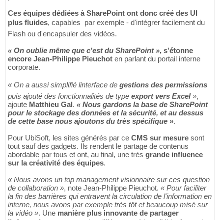
Ces équipes dédiées à SharePoint ont donc créé des UI
plus fluides
, capables  par exemple - d'intégrer facilement du
Flash ou d'encapsuler des vidéos.
« On oublie même que c'est du SharePoint »
, s'étonne
encore Jean-Philippe Pieuchot
en parlant du portail interne
corporate.
« On a aussi simplifié linterface de
gestions des permissions
puis ajouté des fonctionnalités de type
export vers Excel
»
,
ajoute
Matthieu Gal
.
« Nous gardons la base de SharePoint
pour le stockage des données et la sécurité, et au dessus
de cette base nous ajoutons du très spécifique »
.
Pour UbiSoft, les sites générés par ce
CMS sur mesure
sont
tout sauf des gadgets. Ils rendent le partage de contenus
abordable par tous et ont, au final, une très
grande influence
sur la créativité des équipes
.
« Nous avons un top management visionnaire sur ces question
de collaboration »
, note Jean-Philippe Pieuchot.
« Pour faciliter
la fin des barrières qui entravent la circulation de l'information en
interne, nous avons par exemple très tôt et beaucoup misé sur
la vidéo »
. Une
manière plus innovante de partager