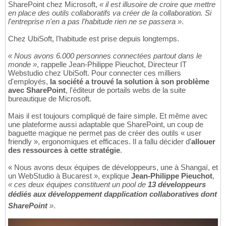
SharePoint chez Microsoft,
« il est illusoire de croire que mettre
en place des outils collaboratifs va créer de la collaboration. Si
l'entreprise n'en a pas l'habitude rien ne se passera »
.
Chez UbiSoft, l'habitude est prise depuis longtemps.
« Nous avons 6.000 personnes connectées partout dans le
monde »
, rappelle Jean-Philippe Pieuchot, Directeur IT
Webstudio chez UbiSoft. Pour connecter ces milliers
d'employés,
la société a trouvé la solution à son problème
avec SharePoint
, l'éditeur de portails webs de la suite
bureautique de Microsoft.
Mais il est toujours compliqué de faire simple. Et même avec
une plateforme aussi adaptable que SharePoint, un coup de
baguette magique ne permet pas de créer des outils « user
friendly », ergonomiques et efficaces. Il a fallu décider d'
allouer
des ressources à cette stratégie
.
« Nous avons deux équipes de développeurs, une à Shangaï, et
un WebStudio à Bucarest », explique
Jean-Philippe Pieuchot
,
« ces deux équipes constituent un pool de
13 développeurs
dédiés aux développement dapplication collaboratives dont
SharePoint
»
.