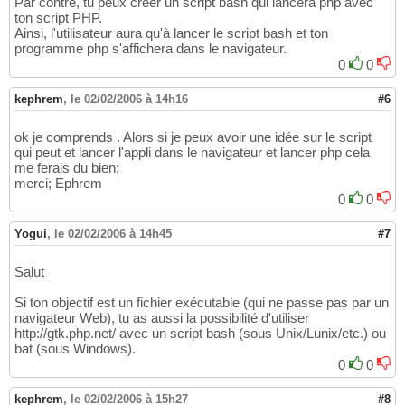
Par contre, tu peux créer un script bash qui lancera php avec
ton script PHP.
Ainsi, l'utilisateur aura qu'à lancer le script bash et ton
programme php s'affichera dans le navigateur.
0
0
kephrem
,
le 02/02/2006 à 14h16
#6
ok je comprends . Alors si je peux avoir une idée sur le script
qui peut et lancer l'appli dans le navigateur et lancer php cela
me ferais du bien;
merci; Ephrem
0
0
Yogui
,
le 02/02/2006 à 14h45
#7
Salut
Si ton objectif est un fichier exécutable (qui ne passe pas par un
navigateur Web), tu as aussi la possibilité d'utiliser
http://gtk.php.net/ avec un script bash (sous Unix/Lunix/etc.) ou
bat (sous Windows).
0
0
kephrem
,
le 02/02/2006 à 15h27
#8