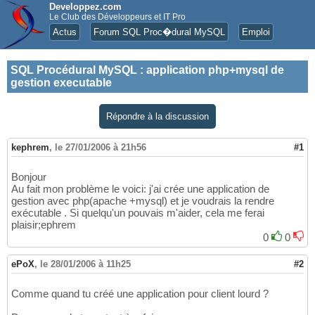
Developpez.com
Le Club des Développeurs et IT Pro
Actus
Forum SQL Proc�dural MySQL
Emploi
SQL Procédural MySQL
:
application php+mysql de
gestion executable
Répondre à la discussion
kephrem
,
le 27/01/2006 à 21h56
#1
Bonjour
Au fait mon problème le voici: j'ai crée une application de
gestion avec php(apache +mysql) et je voudrais la rendre
exécutable . Si quelqu'un pouvais m'aider, cela me ferai
plaisir;ephrem
0
0
ePoX
,
le 28/01/2006 à 11h25
#2
Comme quand tu créé une application pour client lourd ?