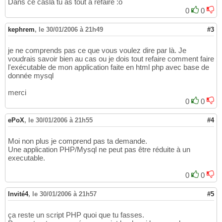
Dans ce casla tu as tout à refaire :o
0
0
kephrem
,
le 30/01/2006 à 21h49
#3
je ne comprends pas ce que vous voulez dire par là. Je
voudrais savoir bien au cas ou je dois tout refaire comment faire
l'exécutable de mon application faite en html php avec base de
donnée mysql
merci
0
0
ePoX
,
le 30/01/2006 à 21h55
#4
Moi non plus je comprend pas ta demande.
Une application PHP/Mysql ne peut pas être réduite à un
executable.
0
0
Invité4
,
le 30/01/2006 à 21h57
#5
ça reste un script PHP quoi que tu fasses.