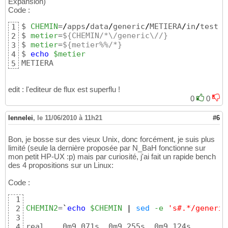
Expansion)
Code :
$ 
CHEMIN
=
/
apps
/
data
/
generic
/
METIERA
/
in
/
test.c
1
$ 
metier
=
${CHEMIN/*\/generic\//}
2
$ 
metier
=
${metier%%/*}
3
$ 
echo
$metier
4
METIERA
5
edit : l'editeur de flux est superflu !
0
0
lennelei
,
le 11/06/2010 à 11h21
#6
Bon, je bosse sur des vieux Unix, donc forcément, je suis plus
limité (seule la dernière proposée par N_BaH fonctionne sur
mon petit HP-UX :p) mais par curiosité, j'ai fait un rapide bench
des 4 propositions sur un Linux:
Code :
1
CHEMIN2
=
`
echo
$CHEMIN
|
sed
-e
's#.*/generic
2
3
real    0m9.071s  0m9.255s  0m9.124s

4