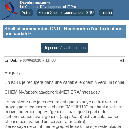
Developpez.com
Le Club des Développeurs et IT Pro
Actus
Forum Shell et commandes GNU
Emploi
Shell et commandes GNU
:
Recherche d'un texte dans
une variable
Répondre à la discussion
Cj_Dal
,
le 09/06/2010 à 11h30
#1
Bonjour,
En KSH, je récupère dans une variable le chemin vers un fichier
:
CHEMIN=/apps/data/generic/METIERA/in/test.csv
Le problème que je rencontre est que j'essaye de trouver un
moyen pour récupérer la chaine "METIERA", sachant qu'elle se
trouve forcément après "generic" mais que la partie de
l'arborescence avant generic (/apps/data) est variable (car ce
chemin peut varier d'un serveur à un autre).
J'ai essayé de combiner le grep et le awk mais je reste bloqué