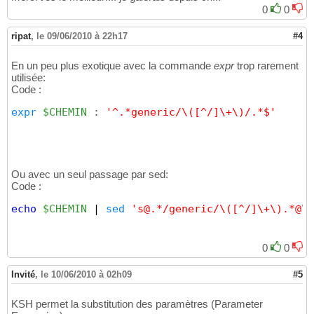
0
0
ripat
,
le 09/06/2010 à 22h17
#4
En un peu plus exotique avec la commande
expr
trop rarement
utilisée:
Code :
expr
$CHEMIN
 : 
'^.*generic/\([^/]\+\)/.*$'
Ou avec un seul passage par sed:
Code :
echo
$CHEMIN
|
sed
's@.*/generic/\([^/]\+\).*@\1
0
0
Invité
,
le 10/06/2010 à 02h09
#5
KSH permet la substitution des paramètres (Parameter