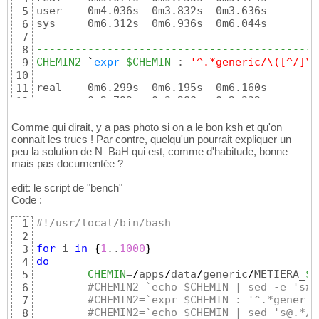
user    0m4.036s  0m3.832s  0m3.636s

5
sys     0m6.312s  0m6.936s  0m6.044s

6
7
--------------------------------------------
8
CHEMIN2
=
`
expr
$CHEMIN
 : 
'^.*generic/\([^/]\+
9
10
real    0m6.299s  0m6.195s  0m6.160s

11
user    0m2.792s  0m3.288s  0m2.332s

12
sys     0m2.976s  0m3.088s  0m3.016s

13
14
Comme qui dirait, y a pas photo si on a le bon ksh et qu'on
--------------------------------------------
connait les trucs ! Par contre, quelqu'un pourrait expliquer un
15
peu la solution de N_BaH qui est, comme d'habitude, bonne
CHEMIN2
=
`
echo
$CHEMIN
|
sed
's@.*/generic/\(
16
mais pas documentée ?
17
real    0m9.718s  0m9.837s  0m9.978s

18
edit: le script de "bench"
user    0m4.156s  0m3.852s  0m4.700s

19
Code :
sys     0m7.104s  0m6.412s  0m5.540s

20
21
#!/usr/local/bin/bash
1
--------------------------------------------
22
2
metier
=
${CHEMIN/*\/generic\//}
23
for
 i 
in
{
1
..
1000
}
3
CHEMIN2
=
${metier%%/*}
24
do
4
25
CHEMIN
=
/
apps
/
data
/
generic
/
METIERA_
$i
5
real    0m0.284s  0m0.285s  0m0.283s

26
#CHEMIN2=`echo $CHEMIN | sed -e 's#.
6
user    0m0.232s  0m0.220s  0m0.200s

27
#CHEMIN2=`expr $CHEMIN : '^.*generic
7
sys     0m0.052s  0m0.064s  0m0.080s
28
#CHEMIN2=`echo $CHEMIN | sed 's@.*/g
8