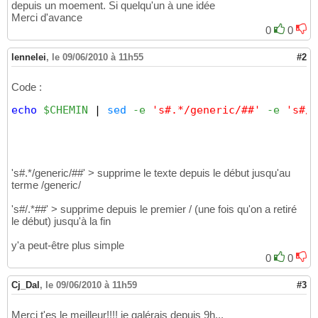
depuis un moement. Si quelqu'un à une idée
Merci d'avance
0
0
lennelei
,
le 09/06/2010 à 11h55
#2
Code :
echo
$CHEMIN
|
sed
-e
's#.*/generic/##'
-e
's#/.
's#.*/generic/##' > supprime le texte depuis le début jusqu'au
terme /generic/
's#/.*##' > supprime depuis le premier / (une fois qu'on a retiré
le début) jusqu'à la fin
y'a peut-être plus simple
0
0
Cj_Dal
,
le 09/06/2010 à 11h59
#3
Merci t'es le meilleur!!!! je galérais depuis 9h...