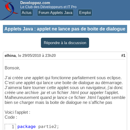
Developpez.com
Le Club des Développeurs et IT Pro
Actus
Forum Applets Java
Emploi
Applets Java
:
applet ne lance pas de boite de dialogue
Répondre à la discussion
elhina
,
le 29/05/2010 à 23h20
#1
Bonsoir,
J'ai créée une applet qui fonctionne parfaitement sous eclipse.
C'est une applet qui lance une boite de dialogue au démarrage.
J'aimerai faire tourner cette applet sous un navigateur, j'ai donc
créée une archive .jar et un fichier .html pour appeler l'applet.
Malheureusement quand je lance ce fichier .html l'applet semble
bien se charger mais la boite de dialogue ne s'affiche pas
Voici l'applet :
Code :
package
 partie2;

1