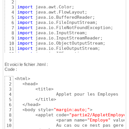
2
import
3
import
4
import
5
import
6
import
7
import
8
import
9
import
10
import
11
import
12
import
 java.util.StringTokenizer;

13
14
Et voici le fichier .html :
import
Code :
15
import
16
<html>

1
import
17
   <head>

2
import
18
	<title>

3
import
 javax.swing.JOptionPane;

19
		Applet pour les Employes

4
20
	</title>

5
import
21
   </head>

6
import
 partie_1.ListeEmployes;

22
   <body style=
"margin:auto;"
>

7
23
	<applet code=
"partie2/AppletEmploye.
8
public
class
 AppletEmploye 
extends
 JApplet 
24
		<param name=
"Employe"
 value=
9
25
		Au cas ou ce nest pas gere !

10
// Déclaration des objets
26