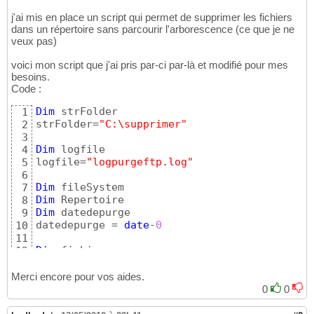
j'ai mis en place un script qui permet de supprimer les fichiers
dans un répertoire sans parcourir l'arborescence (ce que je ne
veux pas)
voici mon script que j'ai pris par-ci par-là et modifié pour mes
besoins.
Code :
Dim
 strFolder

1
strFolder=
"C:\supprimer"
2
3
Dim
 logfile

4
logfile=
"logpurgeftp.log"
5
6
Dim
7
Dim
8
Dim
 datedepurge

9
datedepurge = 
date
-
0
10
11
Dim
 fichier

12
13
14
Merci encore pour vos aides.
set
 filesystem = createobject
(
"Scripting.Fil
15
0
0
on
error
resume
next
16
set
 Repertoire = fileSystem.GetFolder
(
strFol