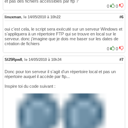
et pas des fichiers accessibles par ftp ?
0
0
linuxman
,
le 14/05/2010 à 10h22
#6
oui c'est cela, le script sera exécuté sur un serveur Windows et
s'appliquera à un répertoire FTP qui se trouve en local sur le
serveur. donc j'imagine que je dois me baser sur les dates de
création de fichiers
0
0
SfJ5Rpw8
,
le 14/05/2010 à 10h34
#7
Donc pour ton serveur il s'agit d'un répertoire local et pas un
répertoire auquel il accède par ftp...
Inspire toi du code suivant :