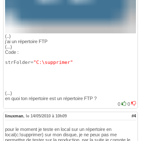
(..)
j'ai un répertoire FTP
(...)
Code :
strFolder=
"C:\supprimer"
(...)
en quoi ton répertoire est un répertoire FTP ?
0
0
linuxman
,
le 14/05/2010 à 10h09
#4
pour le moment je teste en local sur un répertoire en
local(c:\supprimer) sur mon disque, je ne peux pas me
permettre de tester sur la production. par la suite je compte le