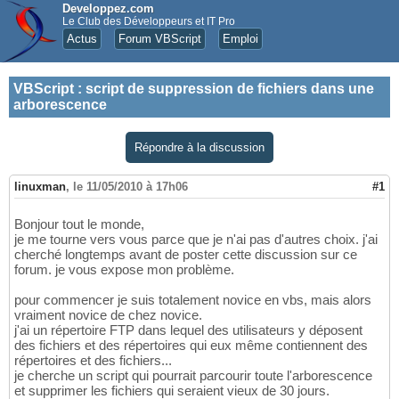
Developpez.com
Le Club des Développeurs et IT Pro
Actus
Forum VBScript
Emploi
VBScript
:
script de suppression de fichiers dans une
arborescence
Répondre à la discussion
linuxman
,
le 11/05/2010 à 17h06
#1
Bonjour tout le monde,
je me tourne vers vous parce que je n'ai pas d'autres choix. j'ai
cherché longtemps avant de poster cette discussion sur ce
forum. je vous expose mon problème.
pour commencer je suis totalement novice en vbs, mais alors
vraiment novice de chez novice.
j'ai un répertoire FTP dans lequel des utilisateurs y déposent
des fichiers et des répertoires qui eux même contiennent des
répertoires et des fichiers...
je cherche un script qui pourrait parcourir toute l'arborescence
et supprimer les fichiers qui seraient vieux de 30 jours.