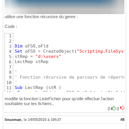
utilise une fonction récursive du genre :
Code :
1
2
Dim
3
Set
 oFSO = CreateObject
(
"Scripting.FileSyste
4
stRep = 
"d:\users"
5
LectRep stRep 

6
7
'
8
' Fonction récursive de parcours de répertoi
9
'
10
Sub
 LectRep 
(
stR 
)
11
For
each
 oFld 
in
  oFSO.GetFolder
(
stR
)
.SubFo
12
   Wscript.Echo 
"--------------- "
 & oFld.PA
13
modifie la fonction ListeFichier pour qu'elle effectue l'action
   ListeFichier 
(
oFld.PATH
)
14
souhaitée sur tes fichiers..
   LectRep oFld.PATH

15
0
0
Next
16
end
sub
17
linuxman
,
le 14/05/2010 à 10h37
#8
'
18
' Listing des fichiers du répertoire