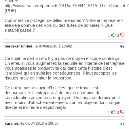
Source :
http://www.rsa.com/products/DLP/ar/10844_5415_The_Value_of_C
(PDF)
Comment se protèger de telles menaces ? Votre entreprise a-t-
elle déjà connue des vols ou des fuites de données ? Que
s'était-il passé ?
1
0
berceker united
,
le 07/04/2010 à 10h02
#2
Ce sujet ne sert à rien. Il y a pas de moyen efficace contre ça.
En effet, si vous augmentez la sécurité en interne de l'entreprise
vous abaissez la productivité car dans cette histoire c'est
l'employé qui en subit les conséquences. Il faut accepter les
risques mais en limiter la proportion.
Ce qui se passe aujourd'hui c'est que le travail est
déshumanisé. L'entreprise à de moins en moins de
considération envers ses employés. Du coup, ce dernier peut
avoir moins d'attachement envers son employeur donc risque
directe et indirecte d'espionnage.
1
0
kuranes
,
le 07/04/2010 à 10h36
#3