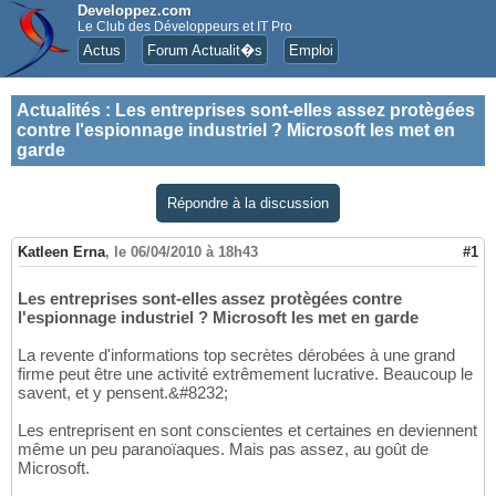
Developpez.com
Le Club des Développeurs et IT Pro
Actus
Forum Actualit�s
Emploi
Actualités
:
Les entreprises sont-elles assez protègées
contre l'espionnage industriel ? Microsoft les met en
garde
Répondre à la discussion
Katleen Erna
,
le 06/04/2010 à 18h43
#1
Les entreprises sont-elles assez protègées contre
l'espionnage industriel ? Microsoft les met en garde
La revente d'informations top secrètes dérobées à une grand
firme peut être une activité extrêmement lucrative. Beaucoup le
savent, et y pensent.&#8232;
Les entreprisent en sont conscientes et certaines en deviennent
même un peu paranoïaques. Mais pas assez, au goût de
Microsoft.