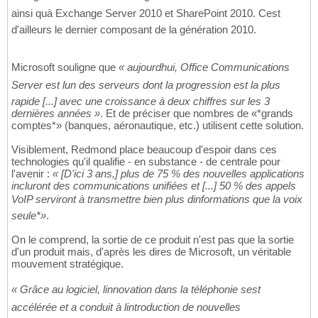
ainsi quà Exchange Server 2010 et SharePoint 2010. Cest
d'ailleurs le dernier composant de la génération 2010.
Microsoft souligne que
« aujourdhui, Office Communications
Server est lun des serveurs dont la progression est la plus
rapide [...] avec une croissance à deux chiffres sur les 3
dernières années »
. Et de préciser que nombres de «*grands
comptes*» (banques, aéronautique, etc.) utilisent cette solution.
Visiblement, Redmond place beaucoup d'espoir dans ces
technologies qu'il qualifie - en substance - de centrale pour
l'avenir :
« [D'ici 3 ans,] plus de 75 % des nouvelles applications
incluront des communications unifiées et [...] 50 % des appels
VoIP serviront à transmettre bien plus dinformations que la voix
seule*»
.
On le comprend, la sortie de ce produit n'est pas que la sortie
d'un produit mais, d'après les dires de Microsoft, un véritable
mouvement stratégique.
« Grâce au logiciel, linnovation dans la téléphonie sest
accélérée et a conduit à lintroduction de nouvelles