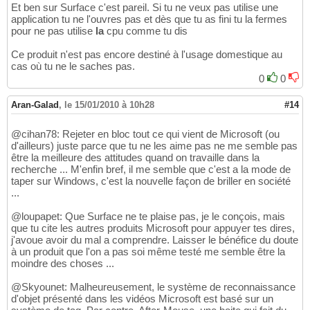
Et ben sur Surface c'est pareil. Si tu ne veux pas utilise une
application tu ne l'ouvres pas et dès que tu as fini tu la fermes
pour ne pas utilise
la
cpu comme tu dis
Ce produit n'est pas encore destiné à l'usage domestique au
cas où tu ne le saches pas.
0
0
Aran-Galad
,
le 15/01/2010 à 10h28
#14
@cihan78: Rejeter en bloc tout ce qui vient de Microsoft (ou
d'ailleurs) juste parce que tu ne les aime pas ne me semble pas
être la meilleure des attitudes quand on travaille dans la
recherche ... M'enfin bref, il me semble que c'est a la mode de
taper sur Windows, c'est la nouvelle façon de briller en société
...
@loupapet: Que Surface ne te plaise pas, je le conçois, mais
que tu cite les autres produits Microsoft pour appuyer tes dires,
j'avoue avoir du mal a comprendre. Laisser le bénéfice du doute
à un produit que l'on a pas soi même testé me semble être la
moindre des choses ...
@Skyounet: Malheureusement, le système de reconnaissance
d'objet présenté dans les vidéos Microsoft est basé sur un