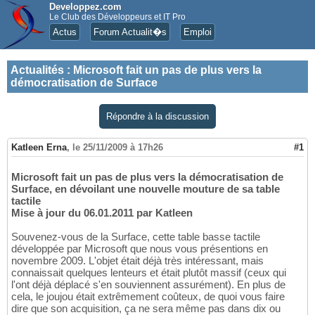
Developpez.com
Le Club des Développeurs et IT Pro
Actus
Forum Actualit�s
Emploi
Actualités
:
Microsoft fait un pas de plus vers la
démocratisation de Surface
Répondre à la discussion
Katleen Erna
,
le 25/11/2009 à 17h26
#1
Microsoft fait un pas de plus vers la démocratisation de
Surface, en dévoilant une nouvelle mouture de sa table
tactile
Mise à jour du 06.01.2011 par Katleen
Souvenez-vous de la Surface, cette table basse tactile
développée par Microsoft que nous vous présentions en
novembre 2009. L'objet était déjà très intéressant, mais
connaissait quelques lenteurs et était plutôt massif (ceux qui
l'ont déjà déplacé s'en souviennent assurément). En plus de
cela, le joujou était extrêmement coûteux, de quoi vous faire
dire que son acquisition, ça ne sera même pas dans dix ou