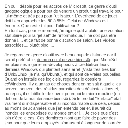
Eh oui ! désolé pour les accros de Microsoft, ce genre d'outil
gadgetologique a pour but de vendre un produit qui travaille pour
lui-même et très peu pour l'utilisateur. L'overhead de ce jouet
doit bien approcher les 90 à 95%. Celui de Windows est
énorme. Que reste-t-il pour l'utilisateur ?
En tout cas, pour le moment, j'imagine qu'il a plutôt une vocation
statutaire pour la "jet set" de l'informatique. Il ne doit pas être
donné !.... et ça fait de bonne discution de salon. Les vidéos
associées.... plutôt pipo !...
Je regarde ce genre d'outil avec beaucoup de distance car il
serait préférable,
de mon point de vue bien sûr
, que MicroSoft
emploie ses ingénieurs-développeurs à crédibiliser leurs
derniers Windows qui plantent sans arrêt (Vista trés trés loin
d'Unix/Linux, je n'ai qu'Ubuntu), et qui sont de vraies poubelles.
Quand on installe des logiciels, regardez le dossiers
c:\Windows. Il y a un tas de choses dont on ne sait à quoi elles
servent souvent des résidus parasites des désinstallations et,
au repos, il est difficile de savoir pourquoi le micro mouline (en
dehors de la maintenance bien sûr). Si le produit "Surface" était
vraiment si indispensable et si incontournable que cela, depuis
au moins deux années que j'en entends parler, il aurait dû
inonder les entreprises du monde entier !... Je crois que c'est
loin d'être le cas. Ces dernières n'ont que faire de payer des
jeux pour que leurs employés s'amusent à longueur de journée.