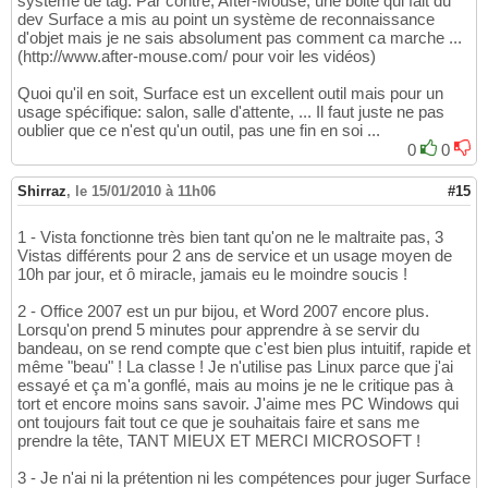
système de tag. Par contre, After-Mouse, une boite qui fait du
dev Surface a mis au point un système de reconnaissance
d'objet mais je ne sais absolument pas comment ca marche ...
(http://www.after-mouse.com/ pour voir les vidéos)
Quoi qu'il en soit, Surface est un excellent outil mais pour un
usage spécifique: salon, salle d'attente, ... Il faut juste ne pas
oublier que ce n'est qu'un outil, pas une fin en soi ...
0
0
Shirraz
,
le 15/01/2010 à 11h06
#15
1 - Vista fonctionne très bien tant qu'on ne le maltraite pas, 3
Vistas différents pour 2 ans de service et un usage moyen de
10h par jour, et ô miracle, jamais eu le moindre soucis !
2 - Office 2007 est un pur bijou, et Word 2007 encore plus.
Lorsqu'on prend 5 minutes pour apprendre à se servir du
bandeau, on se rend compte que c'est bien plus intuitif, rapide et
même "beau" ! La classe ! Je n'utilise pas Linux parce que j'ai
essayé et ça m'a gonflé, mais au moins je ne le critique pas à
tort et encore moins sans savoir. J'aime mes PC Windows qui
ont toujours fait tout ce que je souhaitais faire et sans me
prendre la tête, TANT MIEUX ET MERCI MICROSOFT !
3 - Je n'ai ni la prétention ni les compétences pour juger Surface