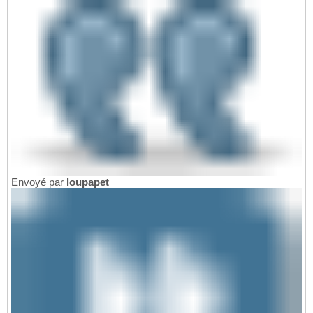
Envoyé par
loupapet