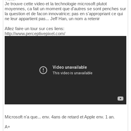
Je trouve cette video et la technologie microsoft plutot
moyennes, ca fait un moment que d'autres se sont penches sur
la question et de facon innovatrice; pas en s'appropriant ce qui
ne leur appartient pas... Jeff Han, un nom a retenir
Allez faire un tour sur ces liens:
http://www.perceptivepixel.com/
Microsoft n'a que... env. 4ans de retard et Apple env. 1 an.
A+