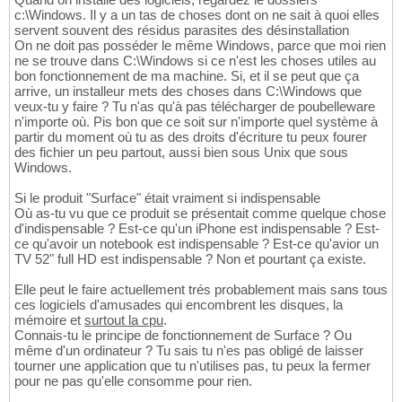
c:\Windows. Il y a un tas de choses dont on ne sait à quoi elles
servent souvent des résidus parasites des désinstallation
On ne doit pas posséder le même Windows, parce que moi rien
ne se trouve dans C:\Windows si ce n'est les choses utiles au
bon fonctionnement de ma machine. Si, et il se peut que ça
arrive, un installeur mets des choses dans C:\Windows que
veux-tu y faire ? Tu n'as qu'à pas télécharger de poubelleware
n'importe où. Pis bon que ce soit sur n'importe quel système à
partir du moment où tu as des droits d'écriture tu peux fourer
des fichier un peu partout, aussi bien sous Unix que sous
Windows.
Si le produit "Surface" était vraiment si indispensable
Où as-tu vu que ce produit se présentait comme quelque chose
d'indispensable ? Est-ce qu'un iPhone est indispensable ? Est-
ce qu'avoir un notebook est indispensable ? Est-ce qu'avior un
TV 52" full HD est indispensable ? Non et pourtant ça existe.
Elle peut le faire actuellement trés probablement mais sans tous
ces logiciels d'amusades qui encombrent les disques, la
mémoire et
surtout la cpu
.
Connais-tu le principe de fonctionnement de Surface ? Ou
même d'un ordinateur ? Tu sais tu n'es pas obligé de laisser
tourner une application que tu n'utilises pas, tu peux la fermer
pour ne pas qu'elle consomme pour rien.