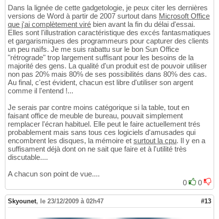
Dans la lignée de cette gadgetologie, je peux citer les dernières
versions de Word à partir de 2007 surtout dans
Microsoft Office
que j'ai complètement viré
bien avant la fin du délai d'essai.
Elles sont l'illustration caractéristique des excés fantasmatiques
et gargarismiques des programmeurs pour capturer des clients
un peu naïfs. Je me suis rabattu sur le bon Sun Office
"rétrograde" trop largement suffisant pour les besoins de la
majorité des gens. La qualité d'un produit est de pouvoir utiliser
non pas 20% mais 80% de ses possibilités dans 80% des cas.
Au final, c'est évident, chacun est libre d'utiliser son argent
comme il l'entend !...
Je serais par contre moins catégorique si la table, tout en
faisant office de meuble de bureau, pouvait simplement
remplacer l'écran habituel. Elle peut le faire actuellement trés
probablement mais sans tous ces logiciels d'amusades qui
encombrent les disques, la mémoire et
surtout la cpu
. Il y en a
suffisament déjà dont on ne sait que faire et à l'utilité très
discutable....
A chacun son point de vue....
0
0
Skyounet
,
le 23/12/2009 à 02h47
#13