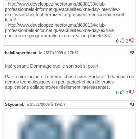
- http://www.developpez.net/forums/d838130/club-
professionnels-informatique/actualites/xna-day-interview-
exclusive-christopher-ruiz-vice-president-section-microsoft-
lefrei/
- http://www.developpez.net/forums/d838134/club-
professionnels-informatique/actualites/xna-day-extrait-
conference-programmation-xna-creation-planete-3d/
0
0
befalimpertinent
,
le 25/11/2009 à 17h51
#2
Intéressant. Dommage que le son soit si pourri.
Par contre toujours la même chose avec Surface : beaucoup de
demos technologiques un peu gadget et peu de vraies
applications collaboratives réellement intéressantes.
0
0
Skyounet
,
le 25/11/2009 à 19h57
#3