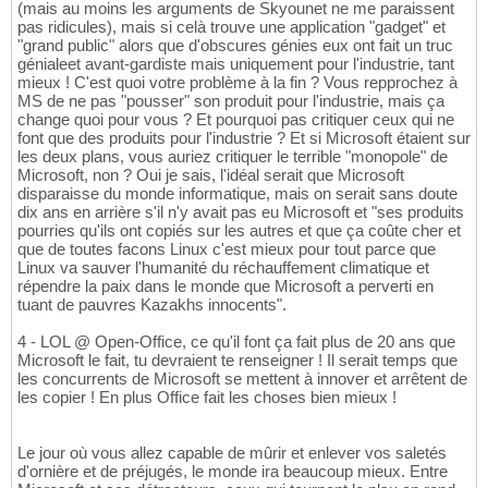
(mais au moins les arguments de Skyounet ne me paraissent
pas ridicules), mais si celà trouve une application "gadget" et
"grand public" alors que d'obscures génies eux ont fait un truc
génialeet avant-gardiste mais uniquement pour l'industrie, tant
mieux ! C'est quoi votre problème à la fin ? Vous repprochez à
MS de ne pas "pousser" son produit pour l'industrie, mais ça
change quoi pour vous ? Et pourquoi pas critiquer ceux qui ne
font que des produits pour l'industrie ? Et si Microsoft étaient sur
les deux plans, vous auriez critiquer le terrible "monopole" de
Microsoft, non ? Oui je sais, l'idéal serait que Microsoft
disparaisse du monde informatique, mais on serait sans doute
dix ans en arrière s'il n'y avait pas eu Microsoft et "ses produits
pourries qu'ils ont copiés sur les autres et que ça coûte cher et
que de toutes facons Linux c'est mieux pour tout parce que
Linux va sauver l'humanité du réchauffement climatique et
répendre la paix dans le monde que Microsoft a perverti en
tuant de pauvres Kazakhs innocents".
4 - LOL @ Open-Office, ce qu'il font ça fait plus de 20 ans que
Microsoft le fait, tu devraient te renseigner ! Il serait temps que
les concurrents de Microsoft se mettent à innover et arrêtent de
les copier ! En plus Office fait les choses bien mieux !
Le jour où vous allez capable de mûrir et enlever vos saletés
d'ornière et de préjugés, le monde ira beaucoup mieux. Entre