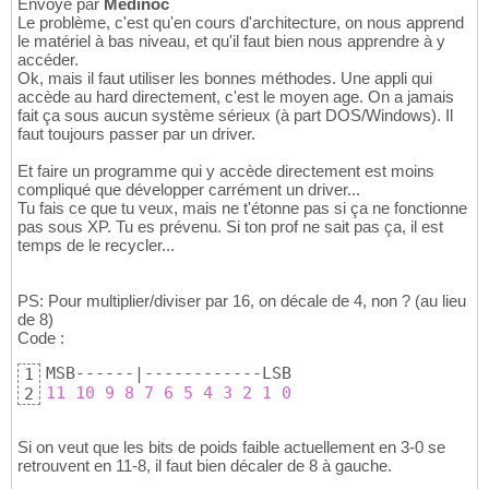
Envoyé par
Médinoc
Le problème, c'est qu'en cours d'architecture, on nous apprend
le matériel à bas niveau, et qu'il faut bien nous apprendre à y
accéder.
Ok, mais il faut utiliser les bonnes méthodes. Une appli qui
accède au hard directement, c'est le moyen age. On a jamais
fait ça sous aucun système sérieux (à part DOS/Windows). Il
faut toujours passer par un driver.
Et faire un programme qui y accède directement est moins
compliqué que développer carrément un driver...
Tu fais ce que tu veux, mais ne t'étonne pas si ça ne fonctionne
pas sous XP. Tu es prévenu. Si ton prof ne sait pas ça, il est
temps de le recycler...
PS: Pour multiplier/diviser par 16, on décale de 4, non ? (au lieu
de 8)
Code :
1
11
10
9
8
7
6
5
4
3
2
1
0
2
Si on veut que les bits de poids faible actuellement en 3-0 se
retrouvent en 11-8, il faut bien décaler de 8 à gauche.