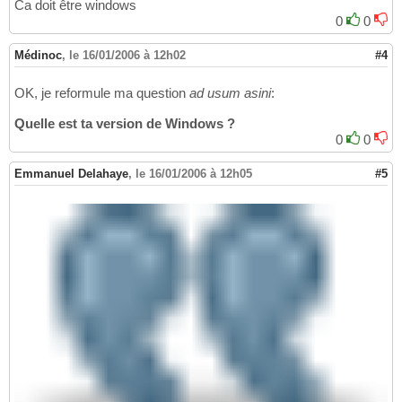
Ca doit être windows
getch
(
)
;

29
0
0
30
}
31
Médinoc
,
le 16/01/2006 à 12h02
#4
OK, je reformule ma question
ad usum asini
:
Quelle est ta version de Windows ?
0
0
Emmanuel Delahaye
,
le 16/01/2006 à 12h05
#5