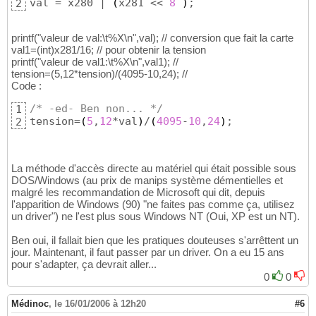
val = x280 | 
(
x281 << 
8
)
;
2
printf("valeur de val:\t%X\n",val); // conversion que fait la carte
val1=(int)x281/16; // pour obtenir la tension
printf("valeur de val1:\t%X\n",val1); //
tension=(5,12*tension)/(4095-10,24); //
Code :
/* -ed- Ben non... */
1
tension=
(
5
,
12
*val
)
/
(
4095
-
10
,
24
)
;
2
La méthode d'accès directe au matériel qui était possible sous
DOS/Windows (au prix de manips système démentielles et
malgré les recommandation de Microsoft qui dit, depuis
l'apparition de Windows (90) "ne faites pas comme ça, utilisez
un driver") ne l'est plus sous Windows NT (Oui, XP est un NT).
Ben oui, il fallait bien que les pratiques douteuses s'arrêttent un
jour. Maintenant, il faut passer par un driver. On a eu 15 ans
pour s'adapter, ça devrait aller...
0
0
Médinoc
,
le 16/01/2006 à 12h20
#6