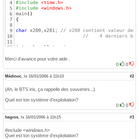
#include
 <time.h>
4
#include
 <windows.h>
5
main
(
)
6
{
7
8
char
 x280,x281; 
// x280 contient valeur des 
9
//    4 derniers bit
10
11
int
12
//clrscr();
13
printf
(
"Programme lecture
\n
"
)
;

14
Merci d'avance pour votre aide .
15
0
0
_outp
(
0x280
,
0xDE
)
;

16
x280=_inp
(
0x280
)
;      
//adresse de la carte
17
Médinoc
,
le 16/01/2006 à 11h10
#2
x281=_inp
(
0x281
)
;     
//    "               
18
int
 sleep Time=
5
;	
19
(Ah, le BTS iris, ça rappelle des souvenirs...)
printf
(
"tempo
\n
"
)
;

20
printf
(
"lecture: %X : %X
\n
"
,x280,x281
)
;

21
Quel est ton système d'exploitation?
val=
(
16
*
(
int
)
x280
)
/
16
;                      
22
0
0
printf
(
"valeur de val:
\t
%X
\n
"
,val
)
;         
23
val1=
(
int
)
x281/
16
;                          
24
hegros
,
le 16/01/2006 à 11h15
#3
printf
(
"valeur de val1:
\t
%X
\n
"
,val1
)
;       
25
tension=
(
5
,
12
*tension
)
/
(
4095
-
10
,
24
)
;     
//
26
#include <windows.h>
printf
(
"
\n
 tension candibus:%d
\n
"
,tension
)
;

27
Quel est ton système d'exploitation?
28