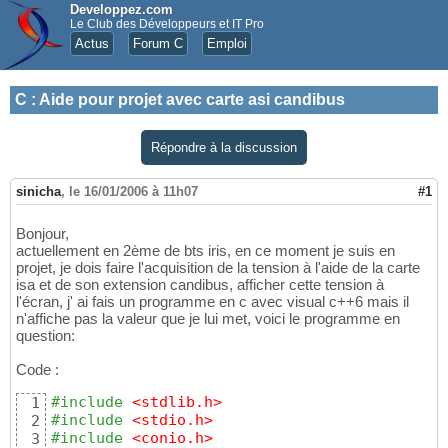
Developpez.com
Le Club des Développeurs et IT Pro
Actus
Forum C
Emploi
C
:
Aide pour projet avec carte asi candibus
Répondre à la discussion
sinicha
,
le 16/01/2006 à 11h07
#1
Bonjour,
actuellement en 2ème de bts iris, en ce moment je suis en
projet, je dois faire l'acquisition de la tension à l'aide de la carte
isa et de son extension candibus, afficher cette tension à
l'écran, j' ai fais un programme en c avec visual c++6 mais il
n'affiche pas la valeur que je lui met, voici le programme en
question:
Code :
#include
 <stdlib.h>
1
#include
 <stdio.h>
2
#include
 <conio.h>
3