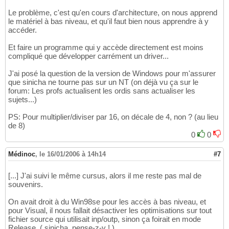
Le problème, c'est qu'en cours d'architecture, on nous apprend
le matériel à bas niveau, et qu'il faut bien nous apprendre à y
accéder.
Et faire un programme qui y accède directement est moins
compliqué que développer carrément un driver...
J'ai posé la question de la version de Windows pour m'assurer
que sinicha ne tourne pas sur un NT (on déjà vu ça sur le
forum: Les profs actualisent les ordis sans actualiser les
sujets...)
PS: Pour multiplier/diviser par 16, on décale de 4, non ? (au lieu
de 8)
0
0
Médinoc
,
le 16/01/2006 à 14h14
#7
[...] J'ai suivi le même cursus, alors il me reste pas mal de
souvenirs.
On avait droit à du Win98se pour les accès à bas niveau, et
pour Visual, il nous fallait désactiver les optimisations sur tout
fichier source qui utilisait inp/outp, sinon ça foirait en mode
Release. ( sinicha, pense-z-y ! )