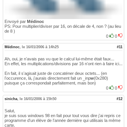
Envoyé par
Médinoc
PS: Pour multiplier/diviser par 16, on décale de 4, non ? (au lieu
de 8 )
0
0
Médinoc
,
le 16/01/2006 à 14h25
#11
Ah, oui, je n'avais pas vu que le calcul lui-même était faux...
En effet, les multiplications/divisions par 16 n'ont rien à faire ici...
En fait, il s'agisait juste de concaténer deux octets... (en
l'occurence, là, j'aurais directement fait un _inp
w
(0x280)
puisque ça correspondait parfaitement, mais bon)
0
0
sinicha
,
le 16/01/2006 à 15h50
#12
Salut,
je suis sous windows 98 en fait pour tout vous dire j'ai repris ce
programme d'un élève de l'année dernière qui utilisais la même
carte.