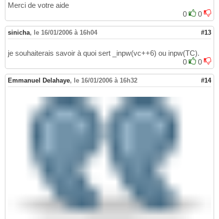
Merci de votre aide
0
0
sinicha
,
le 16/01/2006 à 16h04
#13
je souhaiterais savoir à quoi sert _inpw(vc++6) ou inpw(TC).
0
0
Emmanuel Delahaye
,
le 16/01/2006 à 16h32
#14