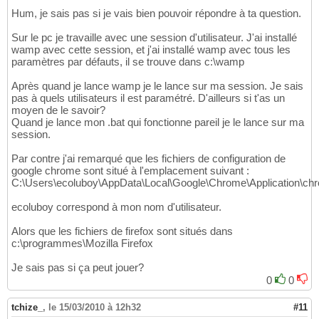
Hum, je sais pas si je vais bien pouvoir répondre à ta question.
Sur le pc je travaille avec une session d'utilisateur. J'ai installé
wamp avec cette session, et j'ai installé wamp avec tous les
paramètres par défauts, il se trouve dans c:\wamp
Après quand je lance wamp je le lance sur ma session. Je sais
pas à quels utilisateurs il est paramétré. D'ailleurs si t'as un
moyen de le savoir?
Quand je lance mon .bat qui fonctionne pareil je le lance sur ma
session.
Par contre j'ai remarqué que les fichiers de configuration de
google chrome sont situé à l'emplacement suivant :
C:\Users\ecoluboy\AppData\Local\Google\Chrome\Application\ch
ecoluboy correspond à mon nom d'utilisateur.
Alors que les fichiers de firefox sont situés dans
c:\programmes\Mozilla Firefox
Je sais pas si ça peut jouer?
0
0
tchize_
,
le 15/03/2010 à 12h32
#11