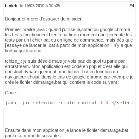
Linkrb
,
le 15/03/2010 à 10h25
#4
Bonjour et merci d'essayer de m'aider.
Premier maitre java : quand j'utilise ie,safari ou google chrome
les tests fonctionnent bien à partir du moment que j'exécute les
tests par un fichier bat ou en ligne de commande, mais dès que
j'essaye de lancer le .bat à partir de mon application il n'y a que
firefox qui marche.
tchize_ : je suis désolé mais je vois pas de quoi tu parle par
errorstream. Mon application est codé en php et c'est elle qui
construit dynamiquement mon fichier .bat en fonction du
navigateur choisi, dans le cas de google chrome par exemple je
crée le fichier démarage.bat qui contient le code suivant :
Code :
java -jar selenium-remote-control-
1
.
0
.
3
/selenium
Ensuite dans mon application je lance le fichier demarage.bat
par la commande suivante :