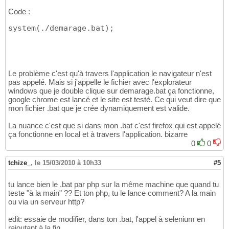
Code :
system
(
./demarage.bat
)
;
Le problème c'est qu'à travers l'application le navigateur n'est
pas appelé. Mais si j'appelle le fichier avec l'explorateur
windows que je double clique sur demarage.bat ça fonctionne,
google chrome est lancé et le site est testé. Ce qui veut dire que
mon fichier .bat que je crée dynamiquement est valide.
La nuance c'est que si dans mon .bat c'est firefox qui est appelé
ça fonctionne en local et à travers l'application. bizarre
0
0
tchize_
,
le 15/03/2010 à 10h33
#5
tu lance bien le .bat par php sur la même machine que quand tu
teste "à la main" ?? Et ton php, tu le lance comment? A la main
ou via un serveur http?
edit: essaie de modifier, dans ton .bat, l'appel à selenium en
rajoutant à la fin