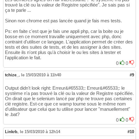
at org.openqa.selenium.server.htmlrunner.HTM
trouvé la clé ou la valeur de Registre spécifiée". Je sais pas si
15
ça te parle ...
 at org.openqa.selenium.server.htmlrunner.HT
16
at org.openqa.selenium.server.SeleniumServer
17
Sinon non chrome est pas lancée quand je fais mes tests.
at org.openqa.selenium.server.SeleniumServer
18
at org.openqa.selenium.server.browserlaunche
19
Ps: en faite c'est que je fais une appli php, car la boite ou je
at org.openqa.selenium.server.browserlaunche
20
bosse en ce moment travaille uniquement avec php, donc
at org.openqa.selenium.server.browserlaunche
21
contraint d'utiliser ce langage. L'application permet de créer des
at org.openqa.selenium.server.browserlaunche
22
tests et des suites de tests, et de les assigner à des sites.
at org.openqa.selenium.server.browserlaunche
23
Ensuite ils n'ont plus qu'à choisir le ou les sites à tester et
at org.openqa.selenium.server.browserlaunche
24
l'application le fait.
at org.openqa.selenium.server.browserlaunche
25
0
0
at org.openqa.selenium.server.browserlaunche
26
at org.openqa.selenium.server.browserlaunche
27
tchize_
,
le 15/03/2010 à 11h40
#9
at org.openqa.selenium.server.browserlaunche
28
at sun.reflect.NativeConstructorAccessorImpl
29
Output didn't look right: Erreur&#65533;: Erreur&#65533;: le
at org.openqa.selenium.server.browserlaunche
30
système n'a pas trouvé la clé ou la valeur de Registre spécifiée.
at org.openqa.selenium.server.browserlaunche
31
On dirait que le selenium lancé par php ne trouve pas certaines
09
:
54
:
40.966
 INFO - Shutting down...
32
clé registre. Est-ce que ce wamp tourne sous le même nom
d'utilisateur que celui que tu utilise pour lancer "manuellement"
le .bat?
0
0
Linkrb
,
le 15/03/2010 à 12h14
#10