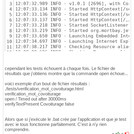
12:07:32.989 INFO - v1.0.1 [2696], with Core
3
12:07:33.134 INFO - Started HttpContext[/sel
4
12:07:33.136 INFO - Started HttpContext[/sel
5
12:07:33.137 INFO - Started HttpContext[/,/] 
6
12:07:33.218 INFO - Started SocketListener o
7
12:07:33.219 INFO - Started org.mortbay.jett
8
12:07:33.650 INFO - Launching Embedded Inter
9
12:07:34.697 INFO - Launching Internet Explo
10
12:07:38.217 INFO - Checking Resource aliases
11
12:08:08.696 INFO - Checking Resource aliases
12
12:08:08.699 INFO - Received posted results 

13
12:08:09.423 INFO - Shutting down...
14
cependant les tests échouent à chaque fois. Le fichier de
résultats que j'obtiens montre que la commande open échoue...
voici exemple d'un bout de fichier résultats :
./tests/verification_mot_covoiturage.html
verification_mot_covoiturage
open / Timed out after 30000ms
verifyTextPresent Covoiturage false
Alors que si j'exécute le .bat crée par l'application et que je test
avec ie tous fonctionne parfaitement. C'est à n'y rien
comprendre.