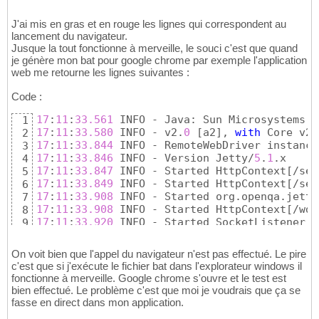
17:03:59.660 INFO - Launching Firefox... 

13
17:04:02.996 INFO - Checking Resource aliases
14
J'ai mis en gras et en rouge les lignes qui correspondent au
17:04:11.321 INFO - Checking Resource aliases
lancement du navigateur.
15
Jusque la tout fonctionne à merveille, le souci c'est que quand
17:04:11.323 INFO - Received posted results 

16
je génère mon bat pour google chrome par exemple l'application
17:04:11.725 INFO - Killing Firefox... 
17
web me retourne les lignes suivantes :
17:04:11.858 INFO - Shutting down...
18
Code :
17
:
11
:
33.561
 INFO - Java: Sun Microsystems I
1
17
:
11
:
33.580
 INFO - v2.
0
[
a2
]
, 
with
 Core v2.
2
17
:
11
:
33.844
 INFO - RemoteWebDriver instance
3
17
:
11
:
33.846
 INFO - Version Jetty/
5
.
1
4
17
:
11
:
33.847
 INFO - Started HttpContext
[
/sel
5
17
:
11
:
33.849
 INFO - Started HttpContext
[
/sel
6
17
:
11
:
33.908
 INFO - Started org.openqa.jetty
7
17
:
11
:
33.908
 INFO - Started HttpContext
[
/wd,
8
17
:
11
:
33.920
 INFO - Started SocketListener o
9
17
:
11
:
33.921
 INFO - Started org.openqa.jetty
10
On voit bien que l'appel du navigateur n'est pas effectué. Le pire
c'est que si j'exécute le fichier bat dans l'explorateur windows il
fonctionne à merveille. Google chrome s'ouvre et le test est
bien effectué. Le problème c'est que moi je voudrais que ça se
fasse en direct dans mon application.