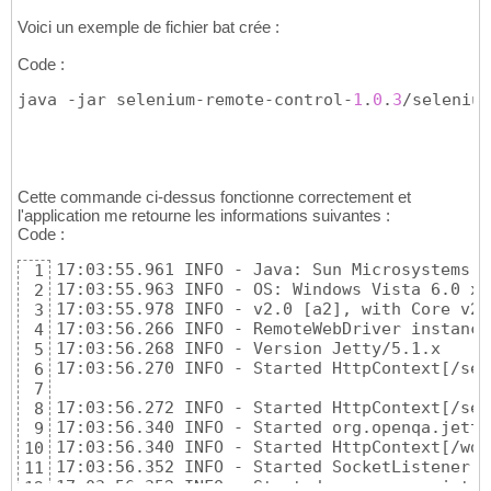
Voici un exemple de fichier bat crée :
Code :
java -jar selenium-remote-control-
1
.
0
.
3
/selenium
Cette commande ci-dessus fonctionne correctement et
l'application me retourne les informations suivantes :
Code :
17:03:55.961 INFO - Java: Sun Microsystems I
1
17:03:55.963 INFO - OS: Windows Vista 6.0 x86
2
17:03:55.978 INFO - v2.0 [a2], with Core v2.
3
17:03:56.266 INFO - RemoteWebDriver instance
4
17:03:56.268 INFO - Version Jetty/5.1.x 

5
17:03:56.270 INFO - Started HttpContext[/sel
6
7
17:03:56.272 INFO - Started HttpContext[/sel
8
17:03:56.340 INFO - Started org.openqa.jetty
9
17:03:56.340 INFO - Started HttpContext[/wd,/
10
17:03:56.352 INFO - Started SocketListener o
11
17:03:56.352 INFO - Started org.openqa.jetty
12