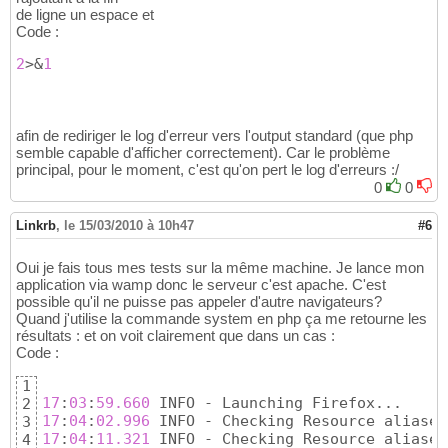
de ligne un espace et
Code :
2
>&
1
afin de rediriger le log d'erreur vers l'output standard (que php
semble capable d'afficher correctement). Car le problème
principal, pour le moment, c'est qu'on pert le log d'erreurs :/
0
0
Linkrb
,
le 15/03/2010 à 10h47
#6
Oui je fais tous mes tests sur la même machine. Je lance mon
application via wamp donc le serveur c'est apache. C'est
possible qu'il ne puisse pas appeler d'autre navigateurs?
Quand j'utilise la commande system en php ça me retourne les
résultats : et on voit clairement que dans un cas :
Code :
1
17
:
03
:
59.660
2
17
:
04
:
02
.996
3
17
:
04
:
11.321
4