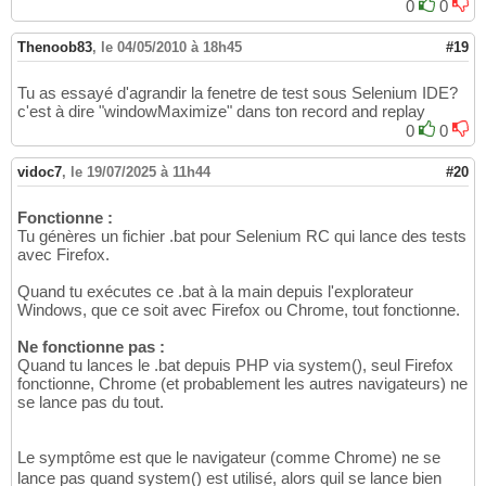
0
0
Thenoob83
,
le 04/05/2010 à 18h45
#19
Tu as essayé d'agrandir la fenetre de test sous Selenium IDE?
c'est à dire "windowMaximize" dans ton record and replay
0
0
vidoc7
,
le 19/07/2025 à 11h44
#20
Fonctionne :
Tu génères un fichier .bat pour Selenium RC qui lance des tests
avec Firefox.
Quand tu exécutes ce .bat à la main depuis l'explorateur
Windows, que ce soit avec Firefox ou Chrome, tout fonctionne.
Ne fonctionne pas :
Quand tu lances le .bat depuis PHP via system(), seul Firefox
fonctionne, Chrome (et probablement les autres navigateurs) ne
se lance pas du tout.
Le symptôme est que le navigateur (comme Chrome) ne se
lance pas quand system() est utilisé, alors quil se lance bien