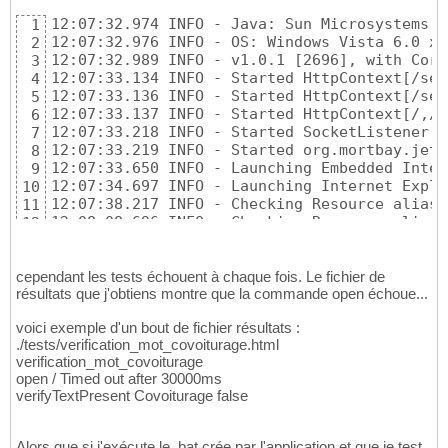
12:07:32.974 INFO - Java: Sun Microsystems I
1
12:07:32.976 INFO - OS: Windows Vista 6.0 x86
2
12:07:32.989 INFO - v1.0.1 [2696], with Core
3
12:07:33.134 INFO - Started HttpContext[/sel
4
12:07:33.136 INFO - Started HttpContext[/sel
5
12:07:33.137 INFO - Started HttpContext[/,/] 
6
12:07:33.218 INFO - Started SocketListener o
7
12:07:33.219 INFO - Started org.mortbay.jett
8
12:07:33.650 INFO - Launching Embedded Inter
9
12:07:34.697 INFO - Launching Internet Explo
10
12:07:38.217 INFO - Checking Resource aliases
11
12:08:08.696 INFO - Checking Resource aliases
12
12:08:08.699 INFO - Received posted results 

13
12:08:09.423 INFO - Shutting down...
14
cependant les tests échouent à chaque fois. Le fichier de
résultats que j'obtiens montre que la commande open échoue...
voici exemple d'un bout de fichier résultats :
./tests/verification_mot_covoiturage.html
verification_mot_covoiturage
open / Timed out after 30000ms
verifyTextPresent Covoiturage false
Alors que si j'exécute le .bat crée par l'application et que je test