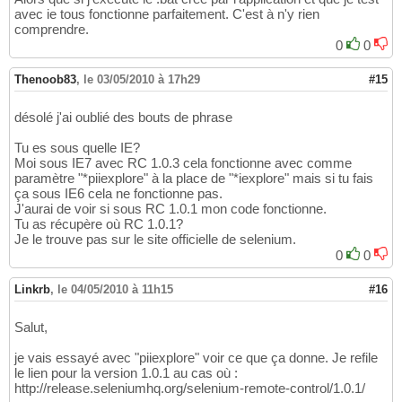
avec ie tous fonctionne parfaitement. C'est à n'y rien
comprendre.
0
0
Thenoob83
,
le 03/05/2010 à 17h29
#15
désolé j'ai oublié des bouts de phrase
Tu es sous quelle IE?
Moi sous IE7 avec RC 1.0.3 cela fonctionne avec comme
paramètre "*piiexplore" à la place de "*iexplore" mais si tu fais
ça sous IE6 cela ne fonctionne pas.
J'aurai de voir si sous RC 1.0.1 mon code fonctionne.
Tu as récupère où RC 1.0.1?
Je le trouve pas sur le site officielle de selenium.
0
0
Linkrb
,
le 04/05/2010 à 11h15
#16
Salut,
je vais essayé avec "piiexplore" voir ce que ça donne. Je refile
le lien pour la version 1.0.1 au cas où :
http://release.seleniumhq.org/selenium-remote-control/1.0.1/