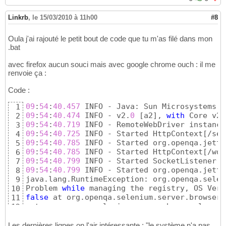
Linkrb
,
le 15/03/2010 à 11h00
#8
Oula j'ai rajouté le petit bout de code que tu m'as filé dans mon
.bat
avec firefox aucun souci mais avec google chrome ouch : il me
renvoie ça :
Code :
09
:
54
:
40.457
 INFO - Java: Sun Microsystems I
1
09
:
54
:
40.474
 INFO - v2.
0
[
a2
]
, 
with
 Core v2.
2
09
:
54
:
40.719
 INFO - RemoteWebDriver instance
3
09
:
54
:
40.725
 INFO - Started HttpContext
[
/sel
4
09
:
54
:
40.785
 INFO - Started org.openqa.jetty
5
09
:
54
:
40.785
 INFO - Started HttpContext
[
/wd,
6
09
:
54
:
40.799
 INFO - Started SocketListener o
7
09
:
54
:
40.799
 INFO - Started org.openqa.jetty
8
java.lang.RuntimeException: org.openqa.selen
9
Problem 
while
 managing the registry, OS Vers
10
false
 at org.openqa.selenium.server.browserl
11
 at org.openqa.selenium.server.browserlaunch
12
at 

13
org.openqa.selenium.server.htmlrunner.HTMLLa
14
Les dernières lignes on l'air intéressante : "le système n'a pas