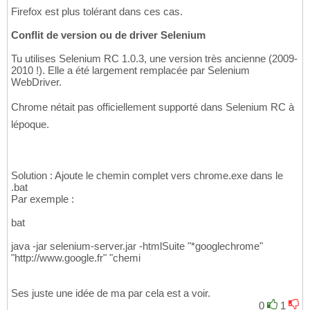
Firefox est plus tolérant dans ces cas.
Conflit de version ou de driver Selenium
Tu utilises Selenium RC 1.0.3, une version très ancienne (2009-
2010 !). Elle a été largement remplacée par Selenium
WebDriver.
Chrome nétait pas officiellement supporté dans Selenium RC à
lépoque.
Solution : Ajoute le chemin complet vers chrome.exe dans le
.bat
Par exemple :
bat
java -jar selenium-server.jar -htmlSuite "*googlechrome"
"http://www.google.fr" "chemi
Ses juste une idée de ma par cela est a voir.
0
1