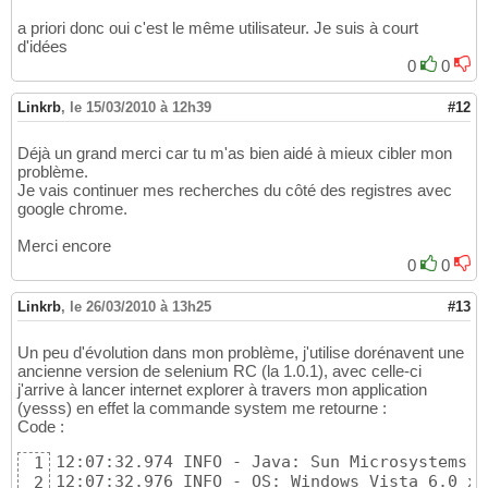
a priori donc oui c'est le même utilisateur. Je suis à court
d'idées
0
0
Linkrb
,
le 15/03/2010 à 12h39
#12
Déjà un grand merci car tu m'as bien aidé à mieux cibler mon
problème.
Je vais continuer mes recherches du côté des registres avec
google chrome.
Merci encore
0
0
Linkrb
,
le 26/03/2010 à 13h25
#13
Un peu d'évolution dans mon problème, j'utilise dorénavent une
ancienne version de selenium RC (la 1.0.1), avec celle-ci
j'arrive à lancer internet explorer à travers mon application
(yesss) en effet la commande system me retourne :
Code :
12:07:32.974 INFO - Java: Sun Microsystems I
1
12:07:32.976 INFO - OS: Windows Vista 6.0 x86
2