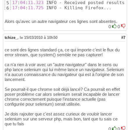
17
:
04
:
11.323
5
17
:
04
:
11.725
 INFO - Killing Firefox...
6
Alors qu'avec un autre navigateur ces lignes sont absentes.
0
0
tchize_
,
le 15/03/2010 à 10h50
#7
ce sont des lignes standard ça, ce qui importe c'est le flux du
error stream, que system() semble ne pas capturer!
ca n'a rien à voir avec un "autre navigateur" dans le sens ou
php lance selenium qui lui même lance un navigateur. Selenium
n'a aucun connaissance du navigateur qui est à l'origine de son
lancement.
Se pourrait-il que chrome soit déjà lancé? Ca pourrait en effet
poser problème car alors selenium serait incapable de lancer
chrome correctement puisque l'instance actuelle (pas
configurée pour selenium) serait utilisée.
Je dois rajouter que c'est assez curieux de vouloir lancer
selenium sur une serveur php, mais bon, tant que tu sais ce
que tu fais
0
0