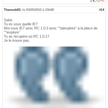
0
0
Thenoob83
,
le 03/05/2010 à 15h08
#14
Salut,
Tu es sous quelle IE?
Moi sous IE7 avec RC 1.0.3 avec "*piiexplore" à la place de
"*iexplore"
Tu as récupère où RC 1.0.1?
Je le trouve pas.