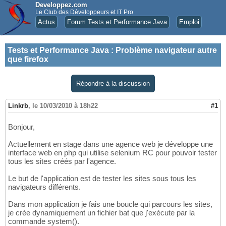
Developpez.com
Le Club des Développeurs et IT Pro
Actus
Forum Tests et Performance Java
Emploi
Tests et Performance Java
:
Problème navigateur autre
que firefox
Répondre à la discussion
Linkrb
,
le 10/03/2010 à 18h22
#1
Bonjour,
Actuellement en stage dans une agence web je développe une
interface web en php qui utilise selenium RC pour pouvoir tester
tous les sites créés par l'agence.
Le but de l'application est de tester les sites sous tous les
navigateurs différents.
Dans mon application je fais une boucle qui parcours les sites,
je crée dynamiquement un fichier bat que j'exécute par la
commande system().