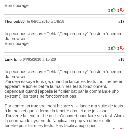
Bon courage.
0
0
Thenoob83
,
le 04/05/2010 à 14h58
#17
tu peux aussi essayer "iehta","iexploreproxy","custom 'chemin
du browser' "
Bon courage
0
0
Linkrb
,
le 04/05/2010 à 15h20
#18
tu peux aussi essayer "iehta","iexploreproxy","custom 'chemin
du browser' "
J'ai déjà essayé tous ça, quand je lance les tests moi même en
appelant le fichier bat "à la main" les tests fonctionnent,
cependant quand j'appelle le fichier bat par la commande php
system() les tests ne fonctionnent pas.
Par contre un truc vraiment bizarre si je lance ma suite de tests
à la main et que je ferme la fenetre dos, et que je laisse
d'ouverte la fenêtre d'ie qu'il m'a ouvert pour faire ses test. Alors
la commande system de l'application php va utiliser cette
fenêtre pour faire les tests. Pas facile à expliquer.