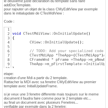
		IDR_TESTMDTYPE,

le deuxieme juste declaration du template sans faire
15
addDocTemplate.
		RUNTIME_CLASS
(
CTestMdiDoc
)
,

16
pour rajouter un objet de la class CMyEditView par exemple
		RUNTIME_CLASS
(
CChildFrame
)
, 
17
dans le initialupdate de CTesMdiView :
		RUNTIME_CLASS
(
CMyEditView
)
)
;
18
Code :
1
void
 CTestMdiView::OnInitialUpdate
(
)
2
{
3
	CView::OnInitialUpdate
(
)
;

4
5
// TODO: Add your specialized code h
6
	CTestMdiApp *TheApp=
(
CTestMdiApp*
)
Af
7
	CFrameWnd * pFrame =TheApp->m_pNewD
8
	TheApp->m_pFirstTemplate->InitialUp
9
}
10
etape:
creation d'une Mdi a partir du 2 template.
Rattacher la MDI avec sa fenetre CMyEditView au premier
template avec InitialUpdateFrame.
si je veux une 3 fenetre differente mais toujours sur le meme
document il faudra faire comme pour le 2 template etc...
au final un document avec plusieurs Fenetres...
verifiable par exemple dans la 2 fenetre: