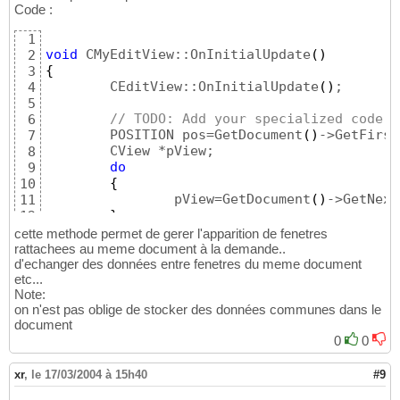
Code :
1
void
 CMyEditView::OnInitialUpdate
(
)
2
{
3
	CEditView::OnInitialUpdate
(
)
;

4
5
// TODO: Add your specialized code h
6
	POSITION pos=GetDocument
(
)
->GetFirst
7
	CView *pView;

8
do
9
{
10
		pView=GetDocument
(
)
->GetNext
11
}
12
while
(
pView
)
;

13
cette methode permet de gerer l'apparition de fenetres
14
rattachees au meme document à la demande..
}
d'echanger des données entre fenetres du meme document
15
etc...
Note:
on n'est pas oblige de stocker des données communes dans le
document
0
0
xr
,
le 17/03/2004 à 15h40
#9