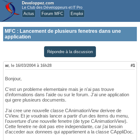
Developpez.com
Le Club des Développeurs et IT Pro
Actus
Forum MFC
Emploi
MFC
:
Lancement de plusieurs fenetres dans une
application
Répondre à la discussion
xr
,
le 16/03/2004 à 16h28
#1
Bonjour,
C'est un probleme elementaire mais je n'ai pas trouve
d'informations dans l'aide ou sur le forum. J'ai une application
qui gere plusieurs documents.
J'ai cree une nouvelle classe CAnimationView derivee de
CView. Et je voudrais lancer a partir d'un des items du menu,
l'ouverture d'une nouvelle fenetre (de type CAnimationView).
Cette fenetre ne doit pas etre independante, car j'ai besoin
d'acceder aux donnees qui appartienent a la classe CAppliDoc.