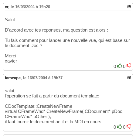
xr
,
le 16/03/2004 à 19h20
#5
Salut
D'accord avec tes reponses, ma question est alors :
Tu fais comment pour lancer une nouvelle vue, qui est base sur
le document Doc ?
Merci
xavier
0
0
farscape
,
le 16/03/2004 à 19h37
#6
salut,
l'operation se fait a partir du document template:
CDocTemplate::CreateNewFrame
virtual CFrameWnd* CreateNewFrame( CDocument* pDoc,
CFrameWnd* pOther );
il faut fournir le document actif et la MDI en cours.
0
0