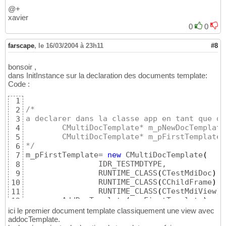
@+
xavier
0
0
farscape
,
le 16/03/2004 à 23h11
#8
bonsoir ,
dans InitInstance sur la declaration des documents template:
Code :
1
/*
2
a declarer dans la classe app en tant que do
3
        CMultiDocTemplate* m_pNewDocTemplate
4
	CMultiDocTemplate* m_pFirstTemplate;
5
*/
6
m_pFirstTemplate= 
new
 CMultiDocTemplate
(
7
		IDR_TESTMDTYPE,

8
		RUNTIME_CLASS
(
CTestMdiDoc
)
,

9
		RUNTIME_CLASS
(
CChildFrame
)
, 
10
		RUNTIME_CLASS
(
CTestMdiView
)
)
11
	AddDocTemplate
(
m_pFirstTemplate
)
;

12
13
ici le premier document template classiquement une view avec
	m_pNewDocTemplate=
new
 CMultiDocTempl
14
addocTemplate.