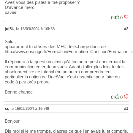
Avez vous des pistes a me proposer ?
D'avance merci
xavier
0
0
jul54
,
le 16/03/2004 à 16h38
#2
Salut,
apparament tu utilises des MFC, télécharge donc ce
http://www.ensg.ign.fr/Formation/Formation_Continue/Formation_
Il répondra à ta question ainsi qu'à ton autre post concernant la
communication enter deux vues. Avant d'aller plus loin, tu dois
absolument lire ce tutorial (ou un autre) comprendre en
particulier la notion de Doc/Vue, c'est essentiel pour faire du
code à peu prés propre.
Bonne chance
0
0
xr
,
le 16/03/2004 à 16h48
#3
Bonjour
Dis moi si je me trompe, d'apres ce que j'en avais lu et compris,