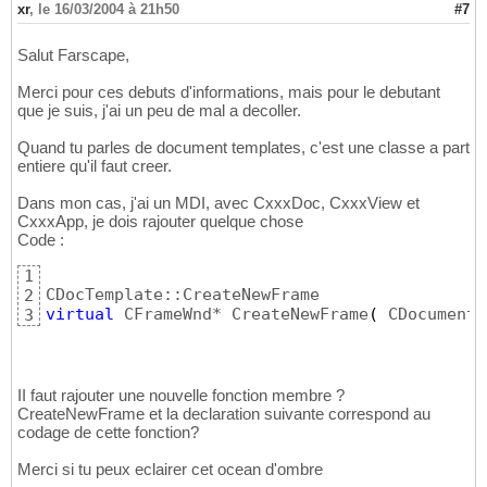
xr
,
le 16/03/2004 à 21h50
#7
Salut Farscape,
Merci pour ces debuts d'informations, mais pour le debutant
que je suis, j'ai un peu de mal a decoller.
Quand tu parles de document templates, c'est une classe a part
entiere qu'il faut creer.
Dans mon cas, j'ai un MDI, avec CxxxDoc, CxxxView et
CxxxApp, je dois rajouter quelque chose
Code :
1
2
virtual
 CFrameWnd* CreateNewFrame
(
 CDocument*
3
II faut rajouter une nouvelle fonction membre ?
CreateNewFrame et la declaration suivante correspond au
codage de cette fonction?
Merci si tu peux eclairer cet ocean d'ombre