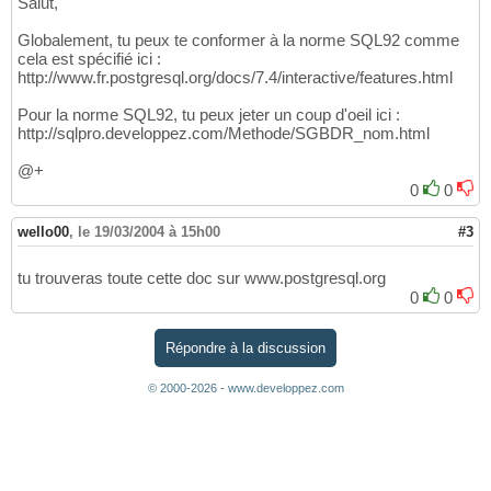
Salut,
Globalement, tu peux te conformer à la norme SQL92 comme
cela est spécifié ici :
http://www.fr.postgresql.org/docs/7.4/interactive/features.html
Pour la norme SQL92, tu peux jeter un coup d'oeil ici :
http://sqlpro.developpez.com/Methode/SGBDR_nom.html
@+
0
0
wello00
,
le 19/03/2004 à 15h00
#3
tu trouveras toute cette doc sur www.postgresql.org
0
0
Répondre à la discussion
© 2000-2026 - www.developpez.com