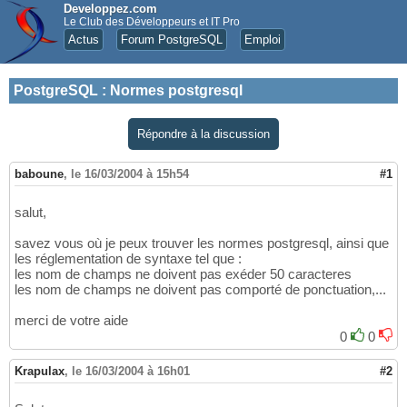
Developpez.com
Le Club des Développeurs et IT Pro
Actus
Forum PostgreSQL
Emploi
PostgreSQL
:
Normes postgresql
Répondre à la discussion
baboune
,
le 16/03/2004 à 15h54
#1
salut,
savez vous où je peux trouver les normes postgresql, ainsi que
les réglementation de syntaxe tel que :
les nom de champs ne doivent pas exéder 50 caracteres
les nom de champs ne doivent pas comporté de ponctuation,...
merci de votre aide
0
0
Krapulax
,
le 16/03/2004 à 16h01
#2