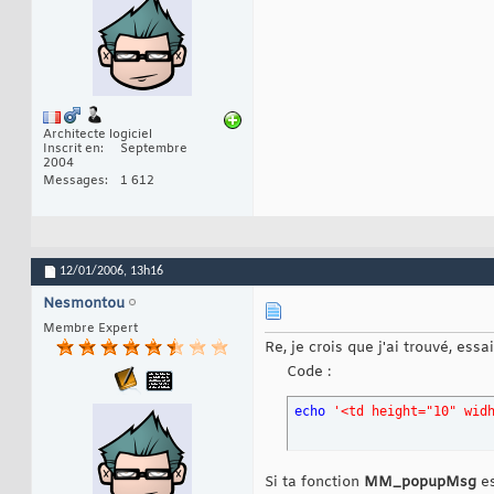
Architecte logiciel
Inscrit en
Septembre
2004
Messages
1 612
12/01/2006,
13h16
Nesmontou
Membre Expert
Re, je crois que j'ai trouvé, ess
Code :
echo
'<td height="10" wid
Si ta fonction
MM_popupMsg
es