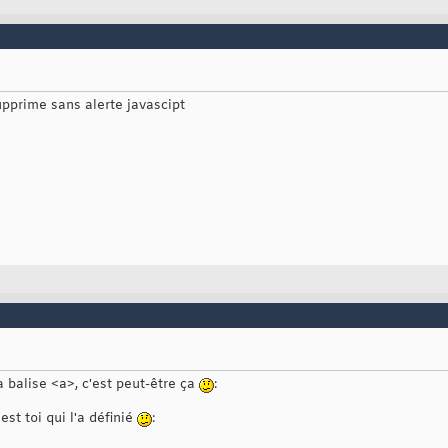
upprime sans alerte javascipt
 balise <a>, c'est peut-être ça
:
c'est toi qui l'a définié
: