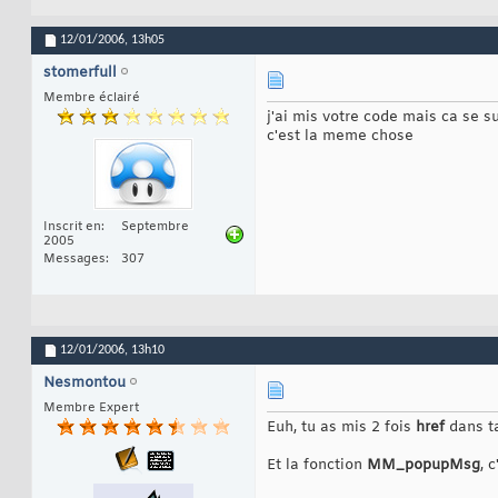
12/01/2006,
13h05
stomerfull
Membre éclairé
j'ai mis votre code mais ca se s
c'est la meme chose
Inscrit en
Septembre
2005
Messages
307
12/01/2006,
13h10
Nesmontou
Membre Expert
Euh, tu as mis 2 fois
href
dans ta
Et la fonction
MM_popupMsg
, 