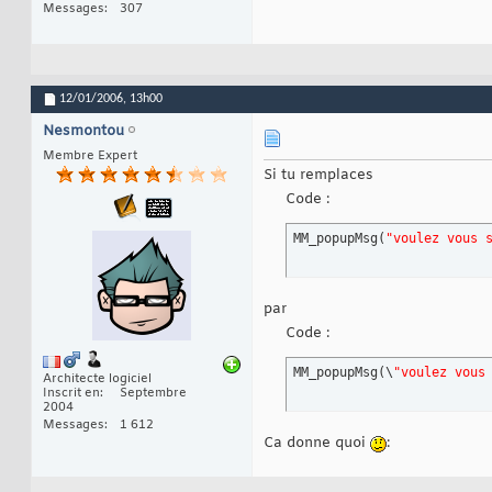
Messages
307
12/01/2006,
13h00
Nesmontou
Membre Expert
Si tu remplaces
Code :
MM_popupMsg
(
"voulez vous 
par
Code :
MM_popupMsg
(
\
"voulez vous
Architecte logiciel
Inscrit en
Septembre
2004
Messages
1 612
Ca donne quoi
: