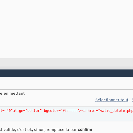
aie en mettant
Sélectionner tout
-
ht="40"align="center" bgcolor="#ffffff"><a href="valid_delete.ph
t valide, c'est ok, sinon, remplace la par
confirm