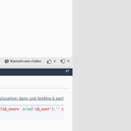
Répondre avec citation
0
0
#7
Visualiser dans une fenêtre à part
p?id_user='
.
$row
[
'id_user'
]
.
'" onClick="javascript
: MM_popupMsg(