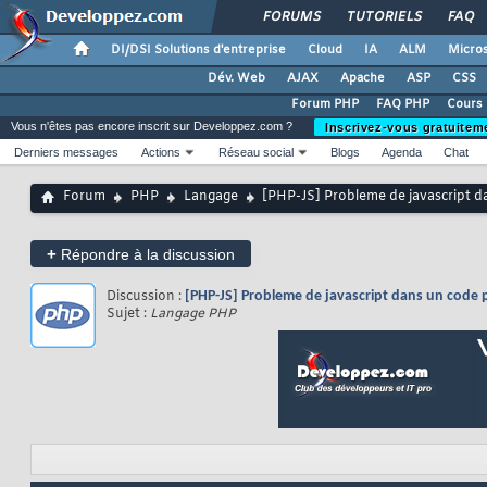
FORUMS
TUTORIELS
FAQ
DI/DSI Solutions d'entreprise
Cloud
IA
ALM
Micros
Dév. Web
AJAX
Apache
ASP
CSS
Forum PHP
FAQ PHP
Cours
Vous n'êtes pas encore inscrit sur Developpez.com ?
Inscrivez-vous gratuitem
Derniers messages
Actions
Réseau social
Blogs
Agenda
Chat
Forum
PHP
Langage
[PHP-JS] Probleme de javascript 
+
Répondre à la discussion
Discussion :
[PHP-JS] Probleme de javascript dans un code
Sujet :
Langage PHP