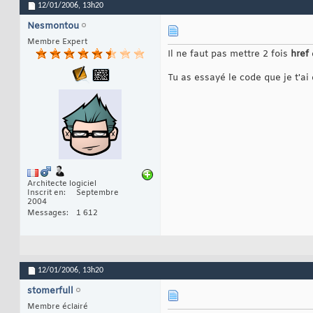
12/01/2006,
13h20
Nesmontou
Membre Expert
Il ne faut pas mettre 2 fois
href
Tu as essayé le code que je t'a
Architecte logiciel
Inscrit en
Septembre
2004
Messages
1 612
12/01/2006,
13h20
stomerfull
Membre éclairé