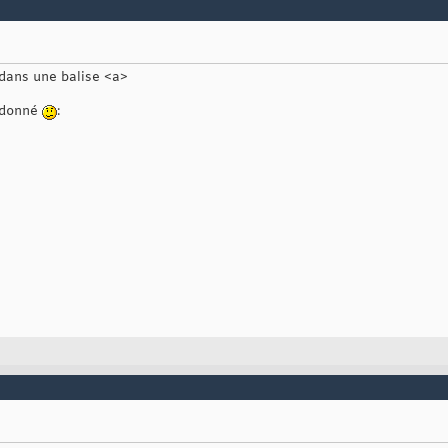
dans une balise <a>
i donné
: