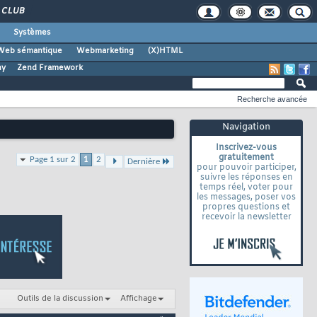
CLUB
Systèmes
Web sémantique
Webmarketing
(X)HTML
ny
Zend Framework
Recherche avancée
Navigation
Inscrivez-vous
gratuitement
Page 1 sur 2
1
2
Dernière
pour pouvoir participer,
suivre les réponses en
temps réel, voter pour
les messages, poser vos
propres questions et
recevoir la newsletter
Outils de la discussion
Affichage