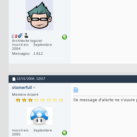
Architecte logiciel
Inscrit en
Septembre
2004
Messages
1 612
12/01/2006,
12h57
stomerfull
Membre éclairé
lle message d'alerte ne s'ouvre p
Inscrit en
Septembre
2005