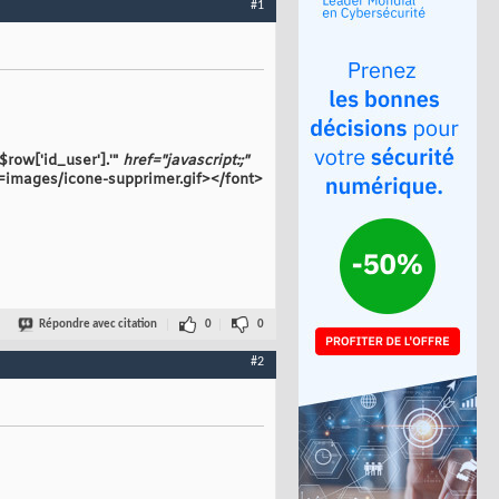
#1
$row['id_user'].'"
href="javascript
:;"
=images/icone-supprimer.gif></font>
Répondre avec citation
0
0
#2