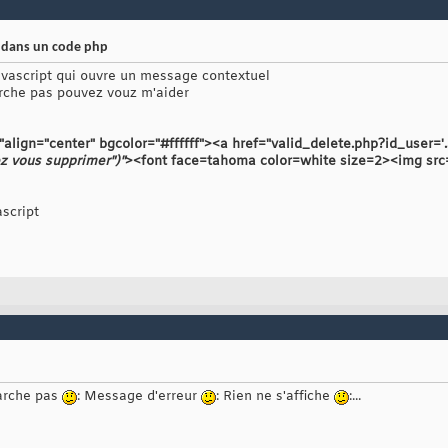
t dans un code php
avascript qui ouvre un message contextuel
rche pas pouvez vouz m'aider
align="center" bgcolor="#ffffff"><a href="valid_delete.php?id_user='.
 vous supprimer")"
><font face=tahoma color=white size=2><img src
script
marche pas
: Message d'erreur
: Rien ne s'affiche
:...