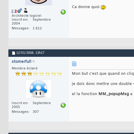
Ca donne quoi
:
Architecte logiciel
Inscrit en
Septembre
2004
Messages
1 612
12/01/2006,
13h17
stomerfull
Membre éclairé
Mon but c'est que quand on cliq
je dois donc mettre une double
el la fonction
MM_popupMsg
a 
Inscrit en
Septembre
2005
Messages
307