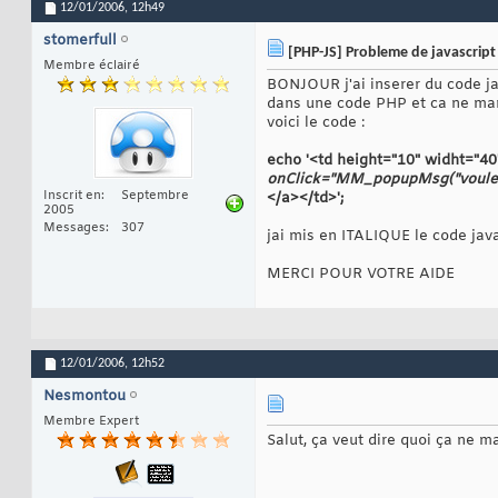
12/01/2006,
12h49
stomerfull
[PHP-JS] Probleme de javascrip
Membre éclairé
BONJOUR j'ai inserer du code j
dans une code PHP et ca ne ma
voici le code :
echo '<td height="10" widht="40"
onClick="MM_popupMsg("voulez
Inscrit en
Septembre
</a></td>';
2005
Messages
307
jai mis en ITALIQUE le code java
MERCI POUR VOTRE AIDE
12/01/2006,
12h52
Nesmontou
Membre Expert
Salut, ça veut dire quoi ça ne 