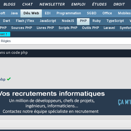
BLOGS
CHAT
NEWSLETTER
EMPLOI
ÉTUDES
DROIT
oft
Java
Dév. Web
EDI
Programmation
SGBD
Office
Mobiles
Dart
Flash / Flex
JavaScript
NodeJS
PHP
Ruby
TypeScript
 PHP
Sources PHP
Livres PHP
Scripts PHP
Outils PHP
Laravel
Symfo
ent !
Règles
dans un code php
 php