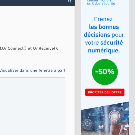
#1
(),OnConnect() et OnReceive().
Visualiser dans une fenêtre à part