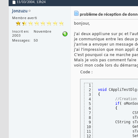
11/03/2004,
13h24
jonzuzu
problème de réception de donné
Membre averti
bonjour,
Inscrit en
Novembre
j'ai deux appli:une sur pc et l'au
2003
je communique entre les deux p
Messages
50
j'arrive a envoyer un message de
j'ai l'impression que mon appli
C'est pourquoi ca ne marche pas
Mais je vois pas comment faire 
voici mon code lors du démarrag
Code :
1
void
 CAppliTestDlg
2
{
3
//Creation
4
if
(
 oMonSo
5
{
6
		CString sTxt;

7
		s
8
        CString sTx
9
		
10
		sTxt1 += sTxt;

11
		
12