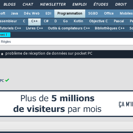
BLOGS
CHAT
NEWSLETTER
EMPLOI
ÉTUDES
DROIT
oft
Java
Dév. Web
EDI
Programmation
SGBD
Office
Mobiles
ssembleur
C
C++
C#
D
Go
Kotlin
Objective C
Pascal
Pe
Tutoriels C++
Livres C++
Outils & compilateurs C++
Bibliothèques C++
S
ent !
Règles
problème de réception de données sur pocket PC
 PC