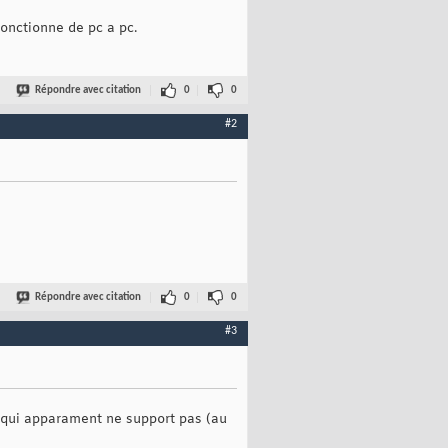
onctionne de pc a pc.
// Réception qui retourne le nombre de d'octets reçus		
Répondre avec citation
0
0
#2
Répondre avec citation
0
0
#3
 qui apparament ne support pas (au