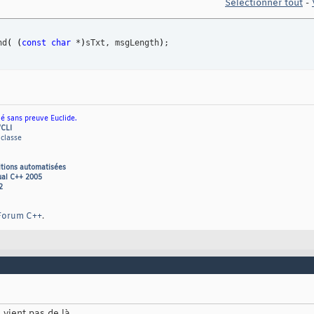
Sélectionner tout
-
nd
(
(
const
char
 *
)
sTxt, msgLength
)
;
ié sans preuve Euclide.
/CLI
 classe
itions automatisées
ual C++ 2005
2
Forum C++
.
vient pas de là.