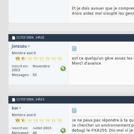
15
Et je dois avouer que je compre
//char Msg
16
	LPTS
17
Alors aidez moi siouplé les gen
int
 iTaill
18
	MsgRecu
[
iT
19
20
	CString sTxt;

21
	sTxt.Forma
22
11/03/2004,
14h32
23
	m_pParent-
24
jonzuzu
	sTxt2 += sTxt;

25
	m_pParent-
Membre averti
26
}
27
est ce quelqu'un gère assez les
Merci d'avance
Inscrit en
Novembre
2003
Messages
50
11/03/2004,
14h53
kor
Membre averti
Je ne peux pas répondre à ta que
Je chercher un environnement p
Inscrit en
Juillet 2003
debug) le PXA255. Dis-moi si j
Messages
46