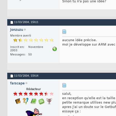
Sinon tu n'a pas une idée?
11/03/2004,
15h11
jonzuzu
Membre averti
aucune idée précise.
moi je développe sur ARM avec ev
Inscrit en
Novembre
2003
Messages
50
11/03/2004,
15h14
farscape
Rédacteur
salut,
en reception qu'elle est la taille
petite remarque utilises new plu
apres j'ai un doute sur le Getbuf
essaye ça :