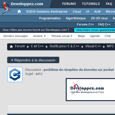
FORUMS
TUTORIELS
FAQ
DI/DSI Solutions d'entreprise
Cloud
IA
ALM
Micros
Programmation
Algorithmique
2D-3D-Jeux
A
Forums C++
FAQ C++
Vous n'êtes pas encore inscrit sur Developpez.com ?
Inscrivez-vous gratuitem
Derniers messages
Actions
Réseau social
Blogs
Agenda
Chat
Forum
C et C++
Outils pour C & C++
Visual C++
MFC
+
Répondre à la discussion
Discussion :
problème de réception de données sur pocket
Sujet :
MFC