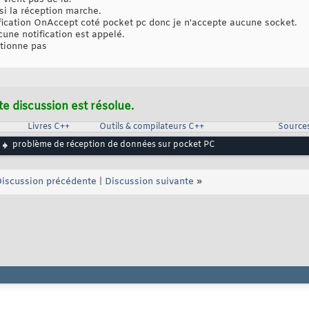
 si la réception marche.
ification OnAccept coté pocket pc donc je n'accepte aucune socket.
une notification est appelé.
ctionne pas
te discussion est résolue.
Livres C++
Outils & compilateurs C++
Source
problème de réception de données sur pocket PC
iscussion précédente
|
Discussion suivante
»