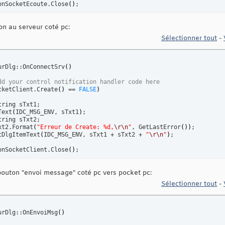
oMonSocketEcoute.Close
(
)
;

n au serveur coté pc:
cketEcoute.Listen
(
)
 == 
FALSE
)
Sélectionner tout
-
Txt.Format
(
_T
(
"Erreur de Listen: %d,
\r
\n
"
)
, GetLastError
(
)
)
;

t1;

urDlg::OnConnectSrv
(
)
GetDlgItemText
(
IDC_EDIT_INFO_RECUE, sTxt
)
;

dd your control notification handler code here
SetDlgItemText
(
IDC_EDIT_INFO_RECUE, sTxt1 + 
"
\r
\n
"
)
;

cketClient.Create
(
)
 == 
FALSE
)
Ecoute.Close
(
)
;

Text
(
IDC_MSG_ENV, sTxt1
)
;

Txt2.Format
(
"Erreur de Create: %d,
\r
\n
"
, GetLastError
(
)
)
;        

SetDlgItemText
(
IDC_MSG_ENV, sTxt1 + sTxt2 + 
"
\r
\n
"
)
;

oMonSocketClient.Close
(
)
;

 bouton "envoi message" coté pc vers pocket pc:
(
IDC_IP_SRV
)
->EnableWindow
(
FALSE
)
;

Sélectionner tout
-
(
IDC_PORT
)
->EnableWindow
(
FALSE
)
;

(
IDC_ENVOI_MSG
)
->EnableWindow
(
TRUE
)
;

(
IDC_MSG
)
->EnableWindow
(
TRUE
)
;

urDlg::OnEnvoiMsg
(
)