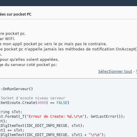
es sur pocket PC
tre pocket pc.
ar WiFi.
 mon appli pocket pc vers le pc mais pas le contraire.
 de pocket pc n'appelle jamais les méthodes de notification OnAccept
.
pour qu'elles soient appelées.
e du serveur coté pocket pc:
Sélectionner tout
-
::OnRunServeur
(
)
 Socket d'ecoute niveau serveur
cketEcoute.Create
(
4000
)
 == 
FALSE
)
Txt.Format
(
_T
(
"Erreur de Create: %d,
\r
\n
"
)
, GetLastError
(
)
)
;

t1;

GetDlgItemText
(
IDC_EDIT_INFO_RECUE, sTxt
)
;

SetDlgItemText
(
IDC_EDIT_INFO_RECUE, sTxt1 + 
"
\r
\n
"
)
;
