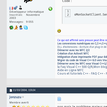
Code :
1
Développeur informatique
oMonSocketClient.Se
2
Inscrit en
Novembre
2003
Messages
9 055
Ce qui est affirmé sans preuve peut être n
Les conversions numériques en C,C++,C++
DLL d'extensions : écriture d'un plug-in de
Démarrer avec les MFC 2/2
Création d'un ActiveX MFC
Intégration d'une imprimante PDF pour éd
Migrer du code de Visual C++ 6.0 vers Vis
Démarrer avec les MFC sous Visual C++1/
la Faq Visual C++ 500 Q/R
,
Mon blog
Aide en Ligne MFC
Cours et tutoriels C++
-
FAQ C++
-
11/03/2004,
15h34
jonzuzu
Membre averti
non mais le problème majeur ne 