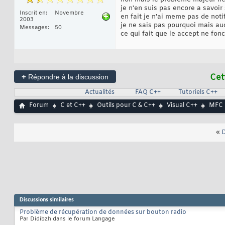
je n'en suis pas encore a savoir
Inscrit en
Novembre
en fait je n'ai meme pas de not
2003
je ne sais pas pourquoi mais auc
Messages
50
ce qui fait que le accept ne fon
+
Cet
Répondre à la discussion
Actualités
FAQ C++
Tutoriels C++
Forum
C et C++
Outils pour C & C++
Visual C++
MFC
«
D
Discussions similaires
Problème de récupération de données sur bouton radio
Par Didibzh dans le forum Langage