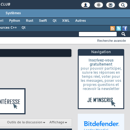
CLUB
Systèmes
rl
Python
Rust
Swift
Qt
XML
Autres
ources C++
Qt
Recherche avancée
Navigation
Inscrivez-vous
gratuitement
pour pouvoir participer,
suivre les réponses en
temps réel, voter pour
les messages, poser vos
propres questions et
recevoir la newsletter
Outils de la discussion
Affichage