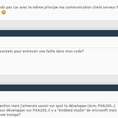
nds pas car avec le même principe ma communication client serveur f
Recu[2096]; // définition du buffer
TR	MsgRecu = 
(
LPTSTR
)
(
char
*
)
 malloc
(
2096
)
;

s
e = Receive
(
MsgRecu, 
2096
)
;  
aille
]
 = 
'
\0
'
;

t
(
_T
(
"%s"
)
, MsgRecu
)
;

>GetDlgItemText
(
IDC_EDIT_INFO_RECUE, sTxt2
)
;

>SetDlgItemText
(
IDC_EDIT_INFO_RECUE, sTxt2 + 
"
\r
\n
"
)
 sockets pour entrevoir une faille dans mon code?
stion mais j'aimerais savoir sur quoi tu développe (Arm, PXA255...).
our développer sur PXA255, il y a "Embbed studio" de microsoft mais
e me trompe?