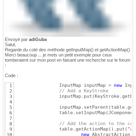
Envoyé par
adiGuba
Salut,
Regarde du coté des méthode getInputMap() et getActionMap()
Merci beaucoup ... je mets un petit exemple pour ceux
tomberaient sur mon post en faisant une recherche sur le forum
:
Code :
		InputMap inputMap = 
new
 Inpu
1
// Add a KeyStroke
2
		inputMap.put
(
KeyStroke.getKe
3
4
		inputMap.setParent
(
table.get
5
		table.setInputMap
(
JComponent
6
7
// Add the action to the com
8
		table.getActionMap
(
)
.put
(
"ac
9
new
 AbstractAction
(
"
10