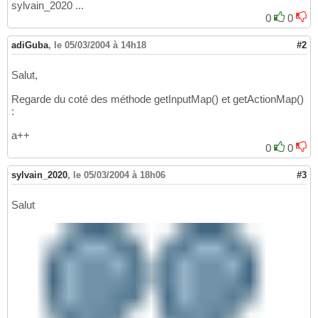
sylvain_2020 ...
0
0
adiGuba
,
le 05/03/2004 à 14h18
#2
Salut,
Regarde du coté des méthode getInputMap() et getActionMap()
:
a++
0
0
sylvain_2020
,
le 05/03/2004 à 18h06
#3
Salut