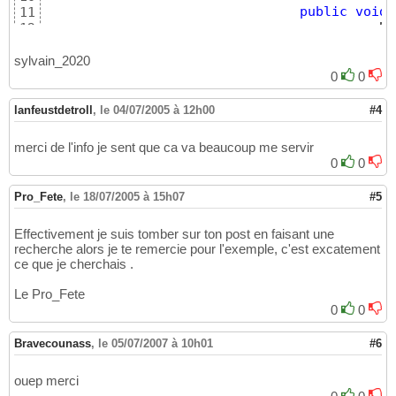
public
void
 
11
					onN
12
}
13
}
14
sylvain_2020
)
;
15
0
0
lanfeustdetroll
,
le 04/07/2005 à 12h00
#4
merci de l'info je sent que ca va beaucoup me servir
0
0
Pro_Fete
,
le 18/07/2005 à 15h07
#5
Effectivement je suis tomber sur ton post en faisant une
recherche alors je te remercie pour l'exemple, c'est excatement
ce que je cherchais .
Le Pro_Fete
0
0
Bravecounass
,
le 05/07/2007 à 10h01
#6
ouep merci