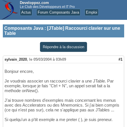
Developpez.com
Le Club des Développeurs et IT Pro
Actus
Forum Composants Java
Emploi
Composants Java
:
[JTable] Raccourci clavier sur une
Table
Répondre à la discussion
sylvain_2020
,
le 05/03/2004 à 03h09
#1
Bonjour encore,
Je voudrais associer un raccourci clavier a une JTable. Par
exemple, lorsque je fais "Ctrl + N", un appel serait fait a la
methode onNew().
J'ai trouve nombres d'exemples mais concernant les menus
avec des Accelerators ou des Mnemonics. Si j'ai bien compris
(ce qui n'est pas sur), cela ne s'applique pas aux JTables ...
Si quelqu'un a p'tit exemple a me preter ( ), je suis preneur.