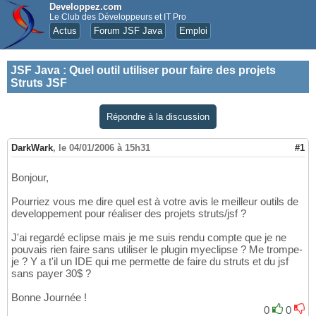
Developpez.com
Le Club des Développeurs et IT Pro
Actus
Forum JSF Java
Emploi
JSF Java
:
Quel outil utiliser pour faire des projets
Struts JSF
Répondre à la discussion
DarkWark
,
le 04/01/2006 à 15h31
#1
Bonjour,
Pourriez vous me dire quel est à votre avis le meilleur outils de
developpement pour réaliser des projets struts/jsf ?
J'ai regardé eclipse mais je me suis rendu compte que je ne
pouvais rien faire sans utiliser le plugin myeclipse ? Me trompe-
je ? Y a t'il un IDE qui me permette de faire du struts et du jsf
sans payer 30$ ?
Bonne Journée !
0
0