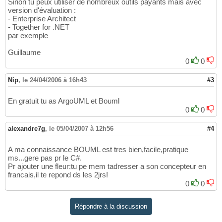
Sinon tu peux utiliser de nombreux outils payants mais avec
version d'évaluation :
- Enterprise Architect
- Together for .NET
par exemple
Guillaume
0
0
Nip
,
le 24/04/2006 à 16h43
#3
En gratuit tu as ArgoUML et Bouml
0
0
alexandre7g
,
le 05/04/2007 à 12h56
#4
A ma connaissance BOUML est tres bien,facile,pratique
ms...gere pas pr le C#.
Pr ajouter une fleur:tu pe mem tadresser a son concepteur en
francais,il te repond ds les 2jrs!
0
0
Répondre à la discussion