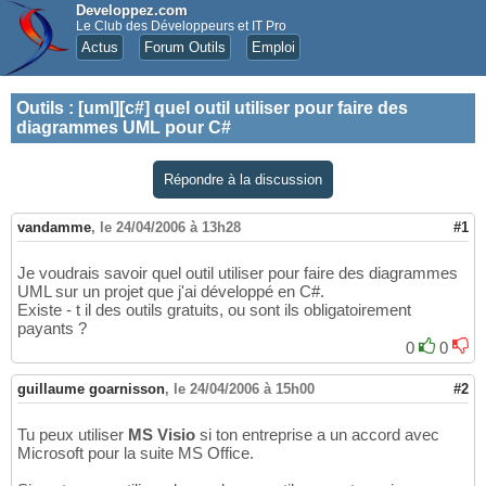
Developpez.com
Le Club des Développeurs et IT Pro
Actus
Forum Outils
Emploi
Outils
:
[uml][c#] quel outil utiliser pour faire des
diagrammes UML pour C#
Répondre à la discussion
vandamme
,
le 24/04/2006 à 13h28
#1
Je voudrais savoir quel outil utiliser pour faire des diagrammes
UML sur un projet que j'ai développé en C#.
Existe - t il des outils gratuits, ou sont ils obligatoirement
payants ?
0
0
guillaume goarnisson
,
le 24/04/2006 à 15h00
#2
Tu peux utiliser
MS Visio
si ton entreprise a un accord avec
Microsoft pour la suite MS Office.