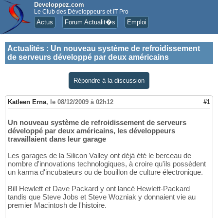
Developpez.com
Le Club des Développeurs et IT Pro
Actus
Forum Actualit�s
Emploi
Actualités
:
Un nouveau système de refroidissement
de serveurs développé par deux américains
Répondre à la discussion
Katleen Erna
,
le 08/12/2009 à 02h12
#1
Un nouveau système de refroidissement de serveurs
développé par deux américains, les développeurs
travaillaient dans leur garage
Les garages de la Silicon Valley ont déjà été le berceau de
nombre d'innovations technologiques, à croire qu'ils possèdent
un karma d'incubateurs ou de bouillon de culture électronique.
Bill Hewlett et Dave Packard y ont lancé Hewlett-Packard
tandis que Steve Jobs et Steve Wozniak y donnaient vie au
premier Macintosh de l'histoire.