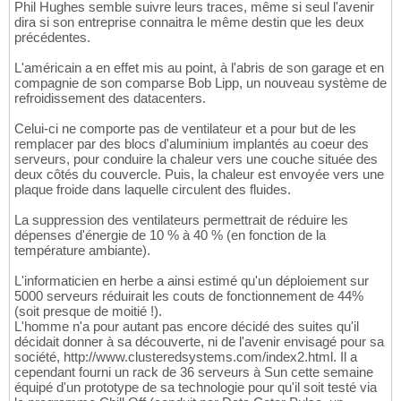
Phil Hughes semble suivre leurs traces, même si seul l'avenir
dira si son entreprise connaitra le même destin que les deux
précédentes.
L'américain a en effet mis au point, à l'abris de son garage et en
compagnie de son comparse Bob Lipp, un nouveau système de
refroidissement des datacenters.
Celui-ci ne comporte pas de ventilateur et a pour but de les
remplacer par des blocs d'aluminium implantés au coeur des
serveurs, pour conduire la chaleur vers une couche située des
deux côtés du couvercle. Puis, la chaleur est envoyée vers une
plaque froide dans laquelle circulent des fluides.
La suppression des ventilateurs permettrait de réduire les
dépenses d'énergie de 10 % à 40 % (en fonction de la
température ambiante).
L'informaticien en herbe a ainsi estimé qu'un déploiement sur
5000 serveurs réduirait les couts de fonctionnement de 44%
(soit presque de moitié !).
L'homme n'a pour autant pas encore décidé des suites qu'il
décidait donner à sa découverte, ni de l'avenir envisagé pour sa
société, http://www.clusteredsystems.com/index2.html. Il a
cependant fourni un rack de 36 serveurs à Sun cette semaine
équipé d'un prototype de sa technologie pour qu'il soit testé via