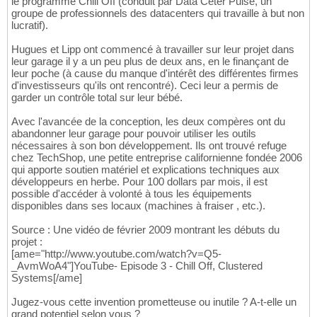
le programme Chill Off (conduit par Data Ceter Pulse, un
groupe de professionnels des datacenters qui travaille à but non
lucratif).
Hugues et Lipp ont commencé à travailler sur leur projet dans
leur garage il y a un peu plus de deux ans, en le finançant de
leur poche (à cause du manque d'intérêt des différentes firmes
d'investisseurs qu'ils ont rencontré). Ceci leur a permis de
garder un contrôle total sur leur bébé.
Avec l'avancée de la conception, les deux compères ont du
abandonner leur garage pour pouvoir utiliser les outils
nécessaires à son bon développement. Ils ont trouvé refuge
chez TechShop, une petite entreprise californienne fondée 2006
qui apporte soutien matériel et explications techniques aux
développeurs en herbe. Pour 100 dollars par mois, il est
possible d'accéder à volonté à tous les équipements
disponibles dans ses locaux (machines à fraiser , etc.).
Source : Une vidéo de février 2009 montrant les débuts du
projet :
[ame="http://www.youtube.com/watch?v=Q5-
_AvmWoA4"]YouTube- Episode 3 - Chill Off, Clustered
Systems[/ame]
Jugez-vous cette invention prometteuse ou inutile ? A-t-elle un
grand potentiel selon vous ?