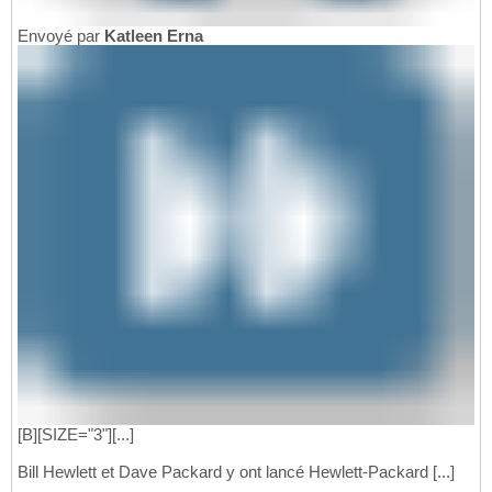
Envoyé par
Katleen Erna
[B][SIZE="3"][...]
Bill Hewlett et Dave Packard y ont lancé Hewlett-Packard [...]