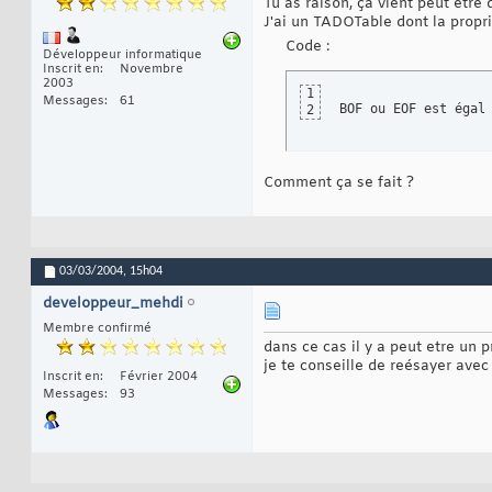
Tu as raison, ça vient peut être d
J'ai un TADOTable dont la propri
Code :
Développeur informatique
Inscrit en
Novembre
2003
1
Messages
61
BOF ou EOF est égal
2
Comment ça se fait ?
03/03/2004,
15h04
developpeur_mehdi
Membre confirmé
dans ce cas il y a peut etre un
je te conseille de reésayer avec
Inscrit en
Février 2004
Messages
93