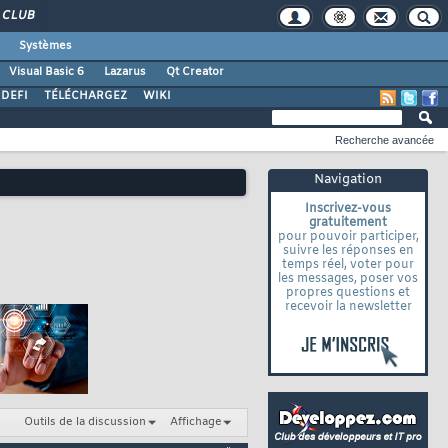
CLUB
Systèmes
Visual Basic 6
Lazarus
Qt Creator
DEFI
TÉLÉCHARGEZ
WIKI
Recherche avancée
Navigation
Inscrivez-vous
gratuitement
pour pouvoir participer,
suivre les réponses en
temps réel, voter pour
les messages, poser vos
propres questions et
recevoir la newsletter
Outils de la discussion
Affichage