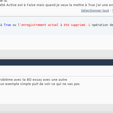
e là.
été Active est à False mais quand je veux la mettre à True j'ai une er
Sélectionner tout
-
 à 
True
 ou l
'enregistrement actuel à été supprimé. L'
opération d
 probléme avec ta BD essay avec une autre
 un exemple simple puit de voir ce qui ne vas pas