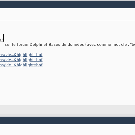
sur le forum Delphi et Bases de données (avec comme mot clé : "bo
s/vie...&highlight=bof
s/vie...&highlight=bof
s/vie...&highlight=bof