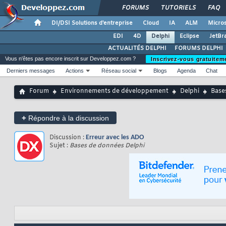
FORUMS
TUTORIELS
FAQ
DI/DSI Solutions d'entreprise
Cloud
IA
ALM
Micros
EDI
4D
Delphi
Eclipse
JetBr
ACTUALITÉS DELPHI
FORUMS DELPHI
Vous n'êtes pas encore inscrit sur Developpez.com ?
Inscrivez-vous gratuitem
Derniers messages
Actions
Réseau social
Blogs
Agenda
Chat
Forum
Environnements de développement
Delphi
Base
+
Répondre à la discussion
Discussion :
Erreur avec les ADO
Sujet :
Bases de données Delphi