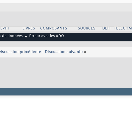
LPHI
LIVRES
COMPOSANTS
SOURCES
DEFI
TELECHA
s de données
Erreur avec les ADO
iscussion précédente
|
Discussion suivante
»