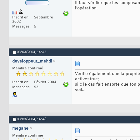
Il faut vérifier que les composa
l'opération.
Inscrit en
Septembre
2002
Messages
5
03/03/2004,
14h45
developpeur_mehdi
Membre confirmé
Vérifie également que la proprié
active=true;
Inscrit en
Février 2004
si c le cas fait ensorte que to
Messages
93
voila
03/03/2004,
14h46
megane
Membre confirmé