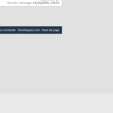
Dernier message:
11/10/2005,
23h23
s contacter
Developpez.com
Haut de page