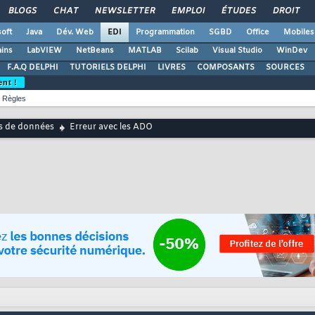
BLOGS
CHAT
NEWSLETTER
EMPLOI
ÉTUDES
DROIT
oft
Java
Dév. Web
EDI
Programmation
SGBD
Office
Mobiles
ains
LabVIEW
NetBeans
MATLAB
Scilab
Visual Studio
WinDev
F.A.Q DELPHI
TUTORIELS DELPHI
LIVRES
COMPOSANTS
SOURCES
ent !
Règles
s de données
Erreur avec les ADO