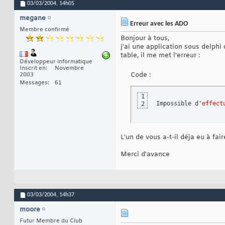
03/03/2004,
14h05
megane
Erreur avec les ADO
Membre confirmé
Bonjour à tous,
j'ai une application sous delph
table, il me met l'erreur :
Développeur informatique
Inscrit en
Novembre
Code :
2003
Messages
61
1
Impossible d
'effect
2
L'un de vous a-t-il déja eu à fa
Merci d'avance
03/03/2004,
14h37
moore
Futur Membre du Club