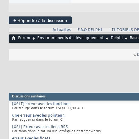
+
Répondre à la discussion
Actualités
F.A.Q DELPHI
TUTORIELS DE
Forum
Environnements de développement
Delphi
Base
«
D
Discussions similaires
[XSLT] erreur avec les fonctions
Par frouge dans le forum XSL/XSLT/XPATH
une erreur avec les pointeur..
Par lecyberax dans le forum C
[XSL] Erreur avec les liens RSS
Par tania dans le forum Bibliothèques et frameworks
erreur avec les floats