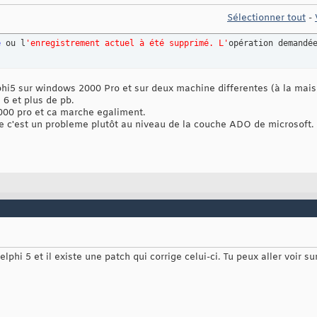
Sélectionner tout
-
e
 ou l
'enregistrement actuel à été supprimé. L'
opération demandé
lphi5 sur windows 2000 Pro et sur deux machine differentes (à la mai
 6 et plus de pb.
2000 pro et ca marche egaliment.
que c'est un probleme plutôt au niveau de la couche ADO de microsoft.
lphi 5 et il existe une patch qui corrige celui-ci. Tu peux aller voir su