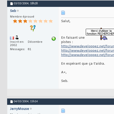
03/03/2004,
18h28
Seb
Membre éprouvé
Salut,
En faisant une
pistes :
Inscrit en
Décembre
2002
http://www.developpez.net/forum
Messages
81
http://www.developpez.net/forum
http://www.developpez.net/forum
En espérant que ça t'aidra.
A+,
Seb.
04/03/2004,
15h14
JerryMouse