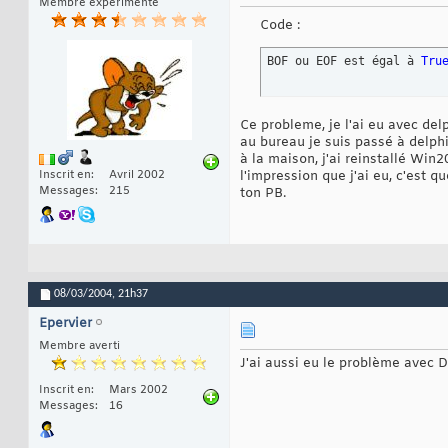
Membre expérimenté
Code :
BOF ou EOF est égal à 
Tru
Ce probleme, je l'ai eu avec de
au bureau je suis passé à delphi
à la maison, j'ai reinstallé Win
Inscrit en
Avril 2002
l'impression que j'ai eu, c'est 
Messages
215
ton PB.
08/03/2004,
21h37
Epervier
Membre averti
J'ai aussi eu le problème avec De
Inscrit en
Mars 2002
Messages
16